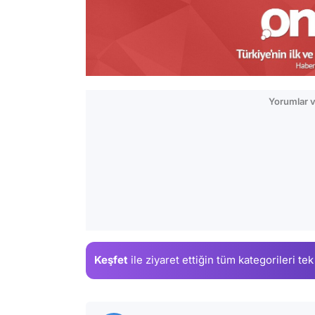
Yorumlar v
Keşfet
ile ziyaret ettiğin
tüm kategorileri tek