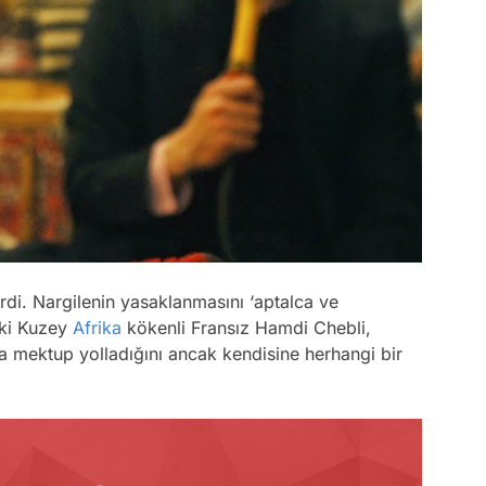
irdi. Nargilenin yasaklanmasını ‘aptalca ve
aki Kuzey
Afrika
kökenli Fransız Hamdi Chebli,
na mektup yolladığını ancak kendisine herhangi bir