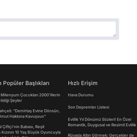
 Popüler Başlıkları
Hızlı Erişim
 Milenyum Çocukları 2000'lilerin
Hava Durumu
ildiği Şeyler
Son Depremler Listesi
ahçeli: “Demirtaş Evine Dönsün,
Umut Hakkına Kavuşsun”
Evlilik Yıl Dönümü Sözleri! En Özel
Romantik, Duygusal ve Resimli Evlilik 
l Çiftçi'nin Babası, Reşit
dönümü Mesajları
 Kızının 10 Yaş Büyük Oyuncuyla
Rüyada Altın Görmek: Gerçekler de