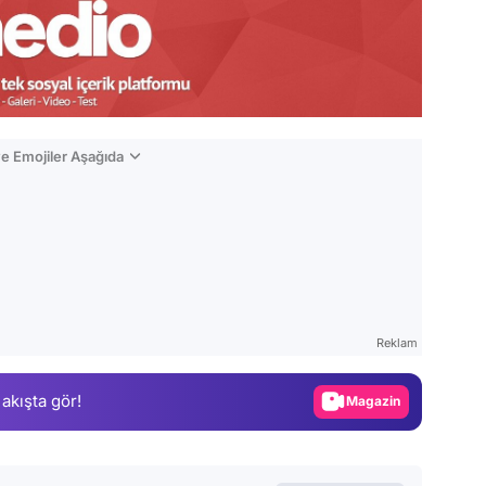
e Emojiler Aşağıda
Video
Test
Reklam
Gündem
 akışta gör!
Magazin
Video
Test