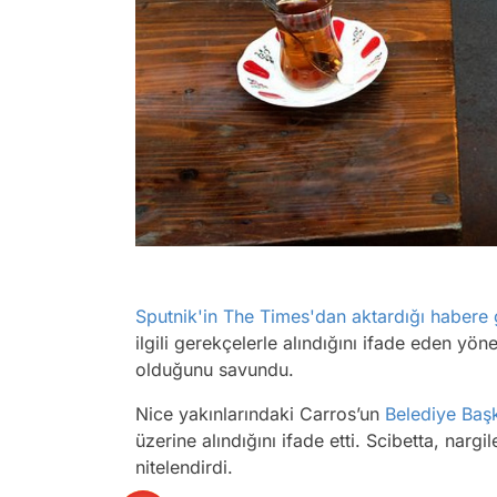
Sputnik'in The Times'dan aktardığı habere 
ilgili gerekçelerle alındığını ifade eden yöne
olduğunu savundu.
Nice yakınlarındaki Carros’un
Belediye Baş
üzerine alındığını ifade etti. Scibetta, nargil
nitelendirdi.