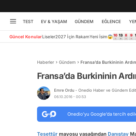
TEST
EV & YAŞAM
GÜNDEM
EĞLENCE
YE
Güncel Konular
Liseler
2027 İçin Rakam
Yeni İsim😱
Haberler
Gündem
Fransa’da Burkininin Ardı
Fransa’da Burkininin Ard
Emre Ordu
- Onedio Haber ve Gündem Edi
06.10.2016 - 00:53
Onedio’yu Google’da tercih edil
Tesettür
mayosu yasağından
Danıştay
Ma