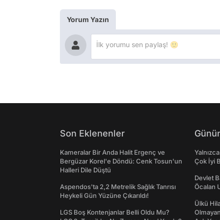
Yorum Yazın
Son Eklenenler
Günün
Kameralar Bir Anda Halit Ergenç ve
Yalnızca
Bergüzar Korel'e Döndü: Cenk Tosun'un
Çok İyi B
Halleri Dile Düştü
Devlet B
Aspendos'ta 2,2 Metrelik Sağlık Tanrısı
Öcalan 
Heykeli Gün Yüzüne Çıkarıldı!
Ülkü Hila
LGS Boş Kontenjanlar Belli Oldu Mu?
Olmayan