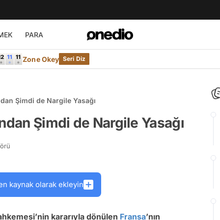
MEK
PARA
Zone Okey
Seri Diz
ndan Şimdi de Nargile Yasağı
ından Şimdi de Nargile Yasağı
törü
en kaynak olarak ekleyin
hkemesi’nin kararıyla dönülen
Fransa
’nın