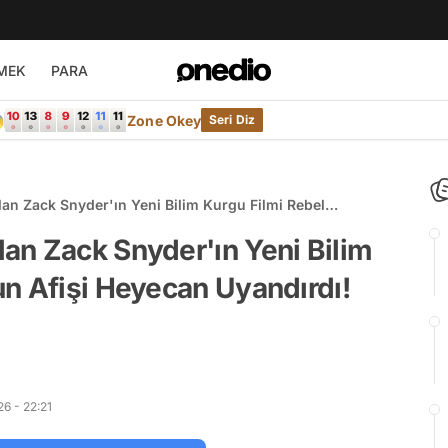
MEK
PARA

Zone Okey
Seri Diz
n Zack Snyder'ın Yeni Bilim Kurgu Filmi Rebel
yandırdı!
an Zack Snyder'ın Yeni Bilim
n Afişi Heyecan Uyandırdı!
6 - 22:21