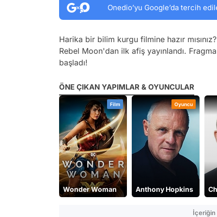
Onedio’yu Google’da tercih edil
Harika bir bilim kurgu filmine hazır mısınız?
Rebel Moon'dan ilk afiş yayınlandı. Fragma
başladı!
ÖNE ÇIKAN YAPIMLAR & OYUNCULAR
Film
Oyuncu
Wonder Woman
Anthony Hopkins
Ch
İçeriği