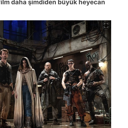
ı film daha şimdiden büyük heyecan