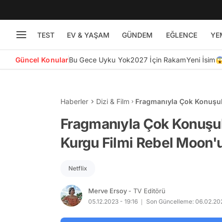
TEST
EV & YAŞAM
GÜNDEM
EĞLENCE
YE
Güncel Konular
Bu Gece Uyku Yok
2027 İçin Rakam
Yeni İsim
Haberler
Dizi & Film
Fragmanıyla Çok Konuşula
Moon'un Afişi Heyecan U
Fragmanıyla Çok Konuşul
Kurgu Filmi Rebel Moon'u
Netflix
Merve Ersoy
- TV Editörü
05.12.2023 - 19:16
Son Güncelleme: 06.02.202