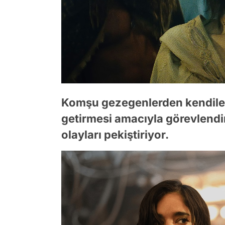
Komşu gezegenlerden kendiler
getirmesi amacıyla görevlendir
olayları pekiştiriyor.