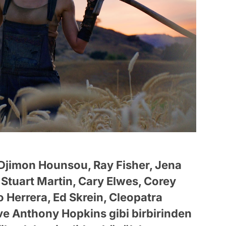
jimon Hounsou, Ray Fisher, Jena
 Stuart Martin, Cary Elwes, Corey
o Herrera, Ed Skrein, Cleopatra
ve Anthony Hopkins gibi birbirinden