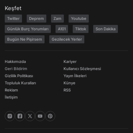
Keşfet
Twitter
Deprem
Zam
Youtube
Günlük Burç Yorumları
A101
Tiktok
Son Dakika
Bugün Ne Pişirsem
Gezilecek Yerler
Hakkımızda
Kariyer
Geri Bildirim
Kullanıcı Sözleşmesi
Gizlilik Politikası
Yayın İlkeleri
Topluluk Kuralları
Künye
Reklam
RSS
İletişim