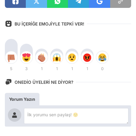
BU İÇERİĞE EMOJİYLE TEPKİ VER!
5
3
1
1
1
1
0
ONEDİO ÜYELERİ NE DİYOR?
Yorum Yazın