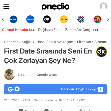
Güncel Konular
Kural Değişiyor
Emekli Zammı
Acı Gerçekler
Haberler
Sağlık
Cinsel Sağlık ve Yaşam
First Date Sırasınd
First Date Sırasında Seni En
Çok Zorlayan Şey Ne?
Liz Lemon
- Onedio Üyesi
Onedio’yu Google'a ekleyin
12.08.2024 - 22:01
Son Güncelleme: 19.08.2024 - 12:02