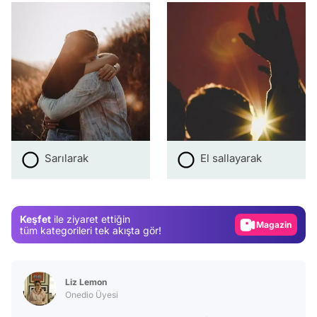
Video
Test
Sarılarak
El sallayarak
Gündem
Magazin
Keşfet
ile ziyaret ettiğin
Video
tüm kategorileri tek akışta gör!
Test
Liz Lemon
Onedio Üyesi