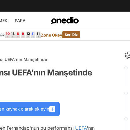
MEK
PARA
e👀
Zone Okey
Seri Diz
sı UEFA'nın Manşetinde
nsı UEFA'nın Manşetinde
en kaynak olarak ekleyin
türen Fernandao'nun bu performansı
UEFA
'nın