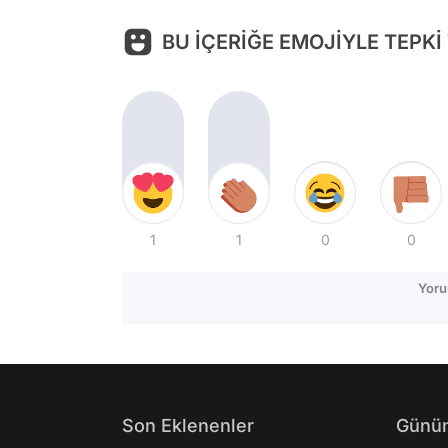
BU İÇERİĞE EMOJİYLE TEPKİ
1
1
0
0
Yoru
Son Eklenenler
Günün