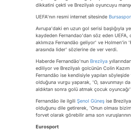
dikkatini çekti ve Brezilyalı oyuncuyu manşe
UEFA'nın resmi internet sitesinde
Bursaspor
Avrupa'daki en uzun gol serisi başlığıyla 
kaydeden Fernandao'dan söz eden UEFA, o
aklımıza Fernandão geliyor' ve Holmen'in 'F
arasında lider' sözlerine de ver verdi.
Haberde Fernandão'nun
Brezilya
yıllarında
ediliyor ve Brezilyalı golcünün Colin Kazım 
Fernandão ise kendisiyle yapılan söyleşide 
olduğuna vurgu yaparak, 'O, savunmayı da h
aldıktan sonra golü atmak çocuk oyuncağı'
Fernandão ile ilgili
Şenol Güneş
ise Brezily
olduğunu dile getirerek, 'Onun olması bizi
forvet olarak görebilir ama son vuruşların
Eurosport