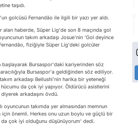
tine taşıdı.
'un golcüsü Fernandão ile ilgili bir yazı yer aldı.
yer alan haberde, Süper Lig'de son 8 maçında gol
yuncunun takım arkadaşı Josue'nin 'Gol deyince
ernandão, fiziğiyle Süper Lig'deki golcüler
n başlayarak Bursaspor'daki kariyerinden söz
aracılığıyla Bursaspor'a geldiğinden söz ediliyor.
takım arkadaşı Bellushi'nin harika bir yeteneği
ücumu da çok iyi yapıyor. Öldürücü asistlerini
 diyerek arkadaşını övdü.
alı oyuncunun takımda yer almasından memnun
m için önemli. Herkes onu uzun boylu ve güçlü bir
ın da çok iyi olduğunu düşünüyorum' dedi.