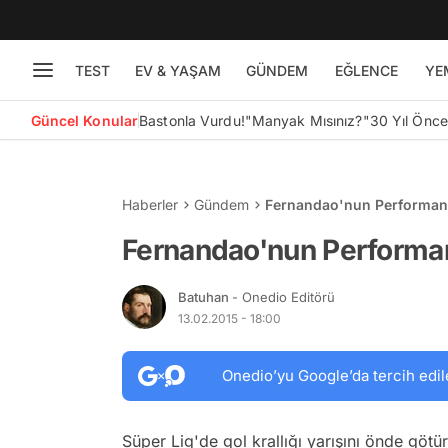
TEST
EV & YAŞAM
GÜNDEM
EĞLENCE
YE
Güncel Konular
Bastonla Vurdu!
"Manyak Mısınız?"
30 Yıl Önc
Haberler
Gündem
Fernandao'nun Performan
Fernandao'nun Performa
Batuhan
- Onedio Editörü
13.02.2015 - 18:00
Onedio’yu Google’da tercih edil
Süper Lig'de gol krallığı yarışını önde gö