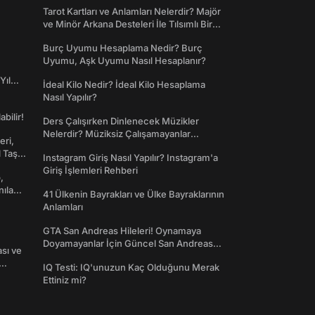
Tarot Kartları ve Anlamları Nelerdir? Majör
ve Minör Arkana Desteleri İle Tılsımlı Bir
Dünyaya Giriş
Burç Uyumu Hesaplama Nedir? Burç
Uyumu, Aşk Uyumu Nasıl Hesaplanır?
Yıl
İdeal Kilo Nedir? İdeal Kilo Hesaplama
Nasıl Yapılır?
abilir!
Ders Çalışırken Dinlenecek Müzikler
Nelerdir? Müziksiz Çalışamayanlar
eri,
Toplanın!
l Taş
Instagram Giriş Nasıl Yapılır? Instagram'a
Giriş İşlemleri Rehberi
,
nılan
41 Ülkenin Bayrakları ve Ülke Bayraklarının
Anlamları
GTA San Andreas Hileleri! Oynamaya
Doyamayanlar İçin Güncel San Andreas
ası ve
Şifreleri
IQ Testi: IQ'unuzun Kaç Olduğunu Merak
Ettiniz mi?