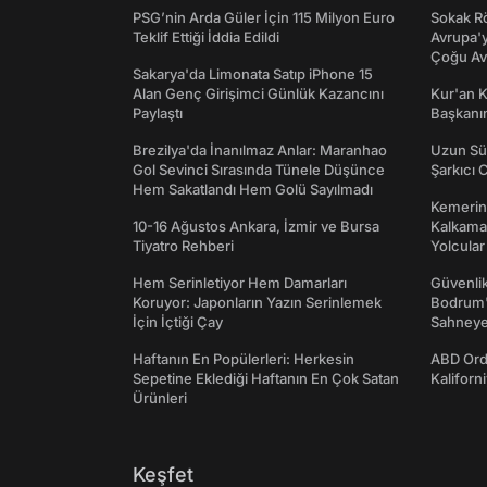
PSG’nin Arda Güler İçin 115 Milyon Euro
Sokak Rö
Teklif Ettiği İddia Edildi
Avrupa'y
Çoğu Av
Sakarya'da Limonata Satıp iPhone 15
Alan Genç Girişimci Günlük Kazancını
Kur'an 
Paylaştı
Başkanın
Brezilya'da İnanılmaz Anlar: Maranhao
Uzun Sü
Gol Sevinci Sırasında Tünele Düşünce
Şarkıcı 
Hem Sakatlandı Hem Golü Sayılmadı
Kemerini
10-16 Ağustos Ankara, İzmir ve Bursa
Kalkama
Tiyatro Rehberi
Yolcular
Hem Serinletiyor Hem Damarları
Güvenlik
Koruyor: Japonların Yazın Serinlemek
Bodrum'
İçin İçtiği Çay
Sahneye 
Haftanın En Popülerleri: Herkesin
ABD Ord
Sepetine Eklediği Haftanın En Çok Satan
Kaliforni
Ürünleri
Keşfet