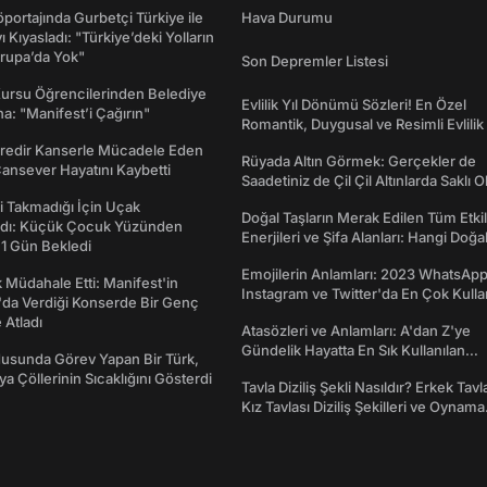
portajında Gurbetçi Türkiye ile
Hava Durumu
ı Kıyasladı: "Türkiye’deki Yolların
rupa’da Yok"
Son Depremler Listesi
Kursu Öğrencilerinden Belediye
Evlilik Yıl Dönümü Sözleri! En Özel
a: "Manifest’i Çağırın"
Romantik, Duygusal ve Resimli Evlilik 
dönümü Mesajları
redir Kanserle Mücadele Eden
Rüyada Altın Görmek: Gerçekler de
Cansever Hayatını Kaybetti
Saadetiniz de Çil Çil Altınlarda Saklı Ol
 Takmadığı İçin Uçak
Doğal Taşların Merak Edilen Tüm Etkil
dı: Küçük Çocuk Yüzünden
Enerjileri ve Şifa Alanları: Hangi Doğa
 1 Gün Bekledi
Ne İşe Yarar?
Emojilerin Anlamları: 2023 WhatsApp
 Müdahale Etti: Manifest'in
Instagram ve Twitter'da En Çok Kulla
da Verdiği Konserde Bir Genç
Emojiler ve Anlamları
Atladı
Atasözleri ve Anlamları: A'dan Z'ye
Gündelik Hayatta En Sık Kullanılan
usunda Görev Yapan Bir Türk,
Atasözleri ve Anlamları
ya Çöllerinin Sıcaklığını Gösterdi
Tavla Diziliş Şekli Nasıldır? Erkek Tavl
Kız Tavlası Diziliş Şekilleri ve Oynama
Yönleri