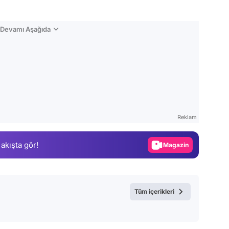
n Devamı Aşağıda
Video
Test
Reklam
Gündem
 akışta gör!
Magazin
Video
Test
Tüm içerikleri