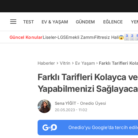
TEST
EV & YAŞAM
GÜNDEM
EĞLENCE
YE
Güncel Konular
Liseler-LGS
Emekli Zammı
Filtresiz Hali😱
Haberler
Vitrin
Ev Yaşam
Farklı Tarifleri K
Airfryer Pişirme K
Farklı Tarifleri Kolayca ve
Yapabilmenizi Sağlayacak
Sena YİĞİT
- Onedio Üyesi
20.05.2023 - 11:02
Onedio’yu Google’da tercih edil