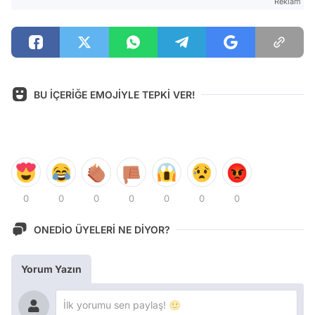
Reklam
BU İÇERİĞE EMOJİYLE TEPKİ VER!
0
0
0
0
0
0
0
ONEDİO ÜYELERİ NE DİYOR?
Yorum Yazın