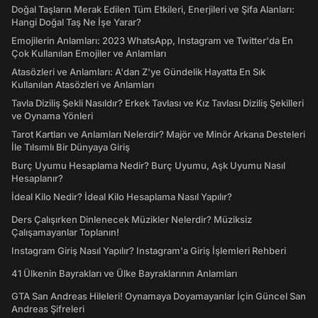
Doğal Taşların Merak Edilen Tüm Etkileri, Enerjileri ve Şifa Alanları:
Hangi Doğal Taş Ne İşe Yarar?
Emojilerin Anlamları: 2023 WhatsApp, Instagram ve Twitter'da En
Çok Kullanılan Emojiler ve Anlamları
Atasözleri ve Anlamları: A'dan Z'ye Gündelik Hayatta En Sık
Kullanılan Atasözleri ve Anlamları
Tavla Diziliş Şekli Nasıldır? Erkek Tavlası ve Kız Tavlası Diziliş Şekilleri
ve Oynama Yönleri
Tarot Kartları ve Anlamları Nelerdir? Majör ve Minör Arkana Desteleri
İle Tılsımlı Bir Dünyaya Giriş
Burç Uyumu Hesaplama Nedir? Burç Uyumu, Aşk Uyumu Nasıl
Hesaplanır?
İdeal Kilo Nedir? İdeal Kilo Hesaplama Nasıl Yapılır?
Ders Çalışırken Dinlenecek Müzikler Nelerdir? Müziksiz
Çalışamayanlar Toplanın!
Instagram Giriş Nasıl Yapılır? Instagram'a Giriş İşlemleri Rehberi
41 Ülkenin Bayrakları ve Ülke Bayraklarının Anlamları
GTA San Andreas Hileleri! Oynamaya Doyamayanlar İçin Güncel San
Andreas Şifreleri