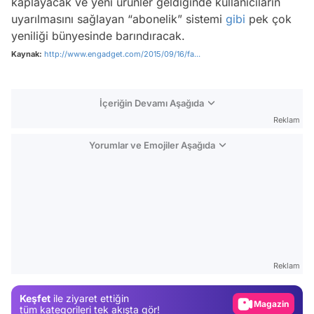
kaplayacak ve yeni ürünler geldiğinde kullanıcıların
uyarılmasını sağlayan “abonelik” sistemi
gibi
pek çok
yeniliği bünyesinde barındıracak.
Kaynak:
http://www.engadget.com/2015/09/16/fa...
İçeriğin Devamı Aşağıda
Reklam
Yorumlar ve Emojiler Aşağıda
Video
Test
Reklam
Gündem
Keşfet
ile ziyaret ettiğin
Magazin
tüm kategorileri tek akışta gör!