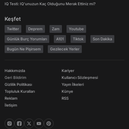
IQ Testi: IQ'unuzun Kaç Olduğunu Merak Ettiniz mi?
Keşfet
Twitter
Deprem
Zam
Youtube
Günlük Burç Yorumları
A101
Tiktok
Son Dakika
Bugün Ne Pişirsem
Gezilecek Yerler
Hakkımızda
Kariyer
Geri Bildirim
Kullanıcı Sözleşmesi
Gizlilik Politikası
Yayın İlkeleri
Topluluk Kuralları
Künye
Reklam
RSS
İletişim