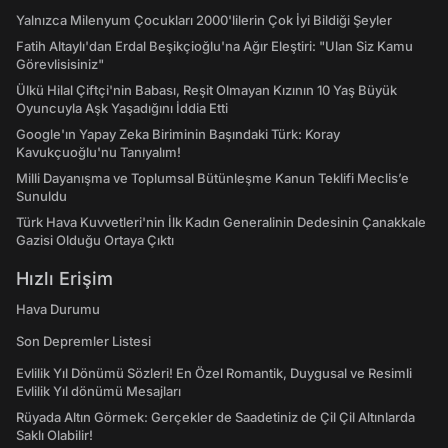
Yalnızca Milenyum Çocukları 2000'lilerin Çok İyi Bildiği Şeyler
Fatih Altaylı'dan Erdal Beşikçioğlu'na Ağır Eleştiri: "Ulan Siz Kamu
Görevlisisiniz"
Ülkü Hilal Çiftçi'nin Babası, Reşit Olmayan Kızının 10 Yaş Büyük
Oyuncuyla Aşk Yaşadığını İddia Etti
Google'ın Yapay Zeka Biriminin Başındaki Türk: Koray
Kavukçuoğlu'nu Tanıyalım!
Milli Dayanışma ve Toplumsal Bütünleşme Kanun Teklifi Meclis’e
Sunuldu
Türk Hava Kuvvetleri'nin İlk Kadın Generalinin Dedesinin Çanakkale
Gazisi Olduğu Ortaya Çıktı
Hızlı Erişim
Hava Durumu
Son Depremler Listesi
Evlilik Yıl Dönümü Sözleri! En Özel Romantik, Duygusal ve Resimli
Evlilik Yıl dönümü Mesajları
Rüyada Altın Görmek: Gerçekler de Saadetiniz de Çil Çil Altınlarda
Saklı Olabilir!