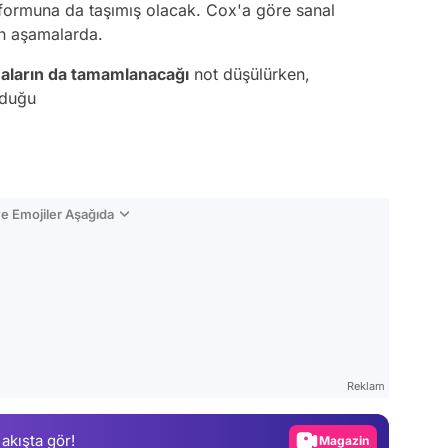
formuna da taşımış olacak. Cox'a göre sanal
n aşamalarda.
aların da tamamlanacağı
not düşülürken,
lduğu
e Emojiler Aşağıda
Video
Test
Reklam
Gündem
 akışta gör!
Magazin