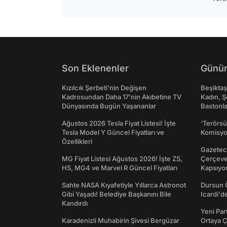
Son Eklenenler
Günün
Kızılcık Şerbeti'nin Değişen
Beşikta
Kadrosundan Daha 17'nin Akıbetine TV
Kadın, Ş
Dünyasında Bugün Yaşananlar
Bastonl
Ağustos 2026 Tesla Fiyat Listesi! İşte
‘Terörsü
Tesla Model Y Güncel Fiyatları ve
Komisyo
Özellikleri
Gazeteci
MG Fiyat Listesi Ağustos 2026! İşte ZS,
Çerçeve 
HS, MG4 ve Marvel R Güncel Fiyatları
Kapsıyo
Sahte NASA Kıyafetiyle Yıllarca Astronot
Dursun 
Gibi Yaşadı! Belediye Başkanını Bile
Icardi'd
Kandırdı
Yeni Par
Karadenizli Muhabirin Şivesi Bergüzar
Ortaya Ç