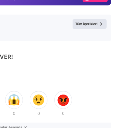
Video
Test
Tüm içerikleri
 VER!
0
0
0
mlar Aşağıda