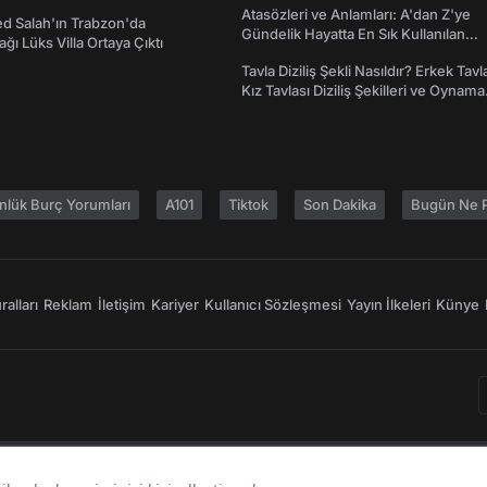
Atasözleri ve Anlamları: A'dan Z'ye
 Salah'ın Trabzon'da
Gündelik Hayatta En Sık Kullanılan
ğı Lüks Villa Ortaya Çıktı
Atasözleri ve Anlamları
Tavla Diziliş Şekli Nasıldır? Erkek Tavl
Kız Tavlası Diziliş Şekilleri ve Oynama
Yönleri
nlük Burç Yorumları
A101
Tiktok
Son Dakika
Bugün Ne P
alları
Reklam
İletişim
Kariyer
Kullanıcı Sözleşmesi
Yayın İlkeleri
Künye
Bir
markasıdır.