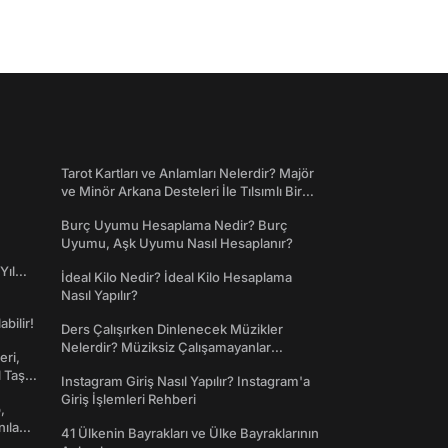
Tarot Kartları ve Anlamları Nelerdir? Majör
ve Minör Arkana Desteleri İle Tılsımlı Bir
Dünyaya Giriş
Burç Uyumu Hesaplama Nedir? Burç
Uyumu, Aşk Uyumu Nasıl Hesaplanır?
Yıl
İdeal Kilo Nedir? İdeal Kilo Hesaplama
Nasıl Yapılır?
abilir!
Ders Çalışırken Dinlenecek Müzikler
Nelerdir? Müziksiz Çalışamayanlar
eri,
Toplanın!
l Taş
Instagram Giriş Nasıl Yapılır? Instagram'a
Giriş İşlemleri Rehberi
,
nılan
41 Ülkenin Bayrakları ve Ülke Bayraklarının