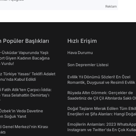
Reklam
 Popüler Başlıkları
Hızlı Erişim
ş-Üsküdar Vapurunda Yaşlı
Hava Durumu
ort Giyen Kadının Bacağına
a Vurdu!
Son Depremler Listesi
z Türkiye Yasası’ Teklifi Adalet
Evlilik Yıl Dönümü Sözleri! En Özel
nu'nda Kabul Edildi
Romantik, Duygusal ve Resimli Evlilik 
dönümü Mesajları
 Fatih Atik'ten Çarpıcı İddia:
Rüyada Altın Görmek: Gerçekler de
Yasa Selahattin Demirtaş'ı
Saadetiniz de Çil Çil Altınlarda Saklı Ol
r
Doğal Taşların Merak Edilen Tüm Etkil
Özbek'in Veda Davetine
Enerjileri ve Şifa Alanları: Hangi Doğa
en Soğuk Yanıt
Ne İşe Yarar?
Emojilerin Anlamları: 2023 WhatsApp
ti Genel Merkezi'nin Kirası
Instagram ve Twitter'da En Çok Kulla
ıktı
Emojiler ve Anlamları