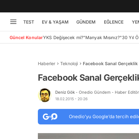
TEST
EV & YAŞAM
GÜNDEM
EĞLENCE
YE
Güncel Konular
YKS Değişecek mi?
"Manyak Mısınız?"
30 Yıl 
Haberler
Teknoloji
Facebook Sanal Gerçeklik 
Facebook Sanal Gerçeklik
Deniz Gök
- Onedio Gündem - Haber Editö
18.02.2015 - 20:26
Onedio’yu Google’da tercih edil