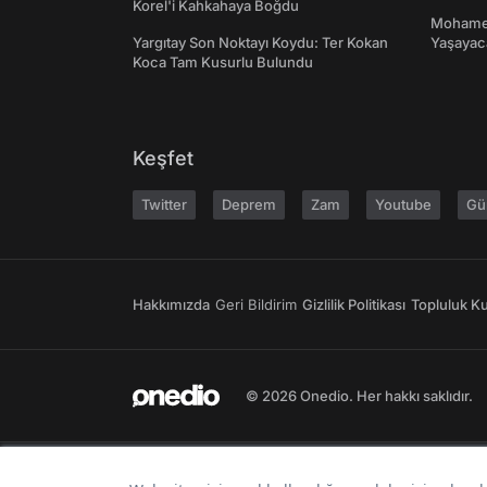
Korel'i Kahkahaya Boğdu
Mohamed
Yargıtay Son Noktayı Koydu: Ter Kokan
Yaşayaca
Koca Tam Kusurlu Bulundu
Keşfet
Twitter
Deprem
Zam
Youtube
Gü
Hakkımızda
Geri Bildirim
Gizlilik Politikası
Topluluk Kur
© 2026 Onedio. Her hakkı saklıdır.