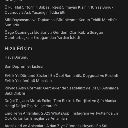
Ülkü Hilal Çiftçi'nin Babası, Reşit Olmayan Kızının 10 Yaş Büyük
Oyuncuyla Aşk Yaşadığını İddia Etti
Milli Dayanışma ve Toplumsal Bütünleşme Kanun Teklifi Meclis’e
Sunuldu
Özge Özpirinçci İddialarıyla Gündem Olan Kübra Süzgün
Cumhurbaşkanı Erdoğan'dan Yardım İstedi
Hızlı Erişim
Hava Durumu
Son Depremler Listesi
Evlilik Yıl Dönümü Sözleri! En Özel Romantik, Duygusal ve Resimli
Evlilik Yıl dönümü Mesajları
Rüyada Altın Görmek: Gerçekler de Saadetiniz de Çil Çil Altınlarda
Saklı Olabilir!
Doğal Taşların Merak Edilen Tüm Etkileri, Enerjileri ve Şifa Alanları:
Hangi Doğal Taş Ne İşe Yarar?
Emojilerin Anlamları: 2023 WhatsApp, Instagram ve Twitter'da En
Çok Kullanılan Emojiler ve Anlamları
Atasözleri ve Anlamları: A'dan Z'ye Gündelik Hayatta En Sık