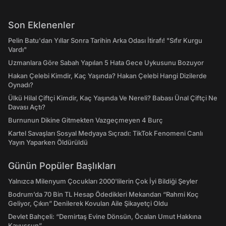
Son Eklenenler
Pelin Batu'dan Yıllar Sonra Tarihin Arka Odası İtirafı! "Sıfır Kurgu
Vardı"
Uzmanlara Göre Sabah Yapılan 5 Hata Gece Uykusunu Bozuyor
Hakan Çelebi Kimdir, Kaç Yaşında? Hakan Çelebi Hangi Dizilerde
Oynadı?
Ülkü Hilal Çiftçi Kimdir, Kaç Yaşında Ve Nereli? Babası Ünal Çiftçi Ne
Davası Açtı?
Burnunun Dikine Gitmekten Vazgeçmeyen 4 Burç
Kartel Savaşları Sosyal Medyaya Sıçradı: TikTok Fenomeni Canlı
Yayın Yaparken Öldürüldü
Günün Popüler Başlıkları
Yalnızca Milenyum Çocukları 2000'lilerin Çok İyi Bildiği Şeyler
Bodrum’da 70 Bin TL Hesap Ödedikleri Mekandan “Rahmi Koç
Geliyor, Çıkın” Denilerek Kovulan Aile Şikayetçi Oldu
Devlet Bahçeli: “Demirtaş Evine Dönsün, Öcalan Umut Hakkına
Kavuşsun”