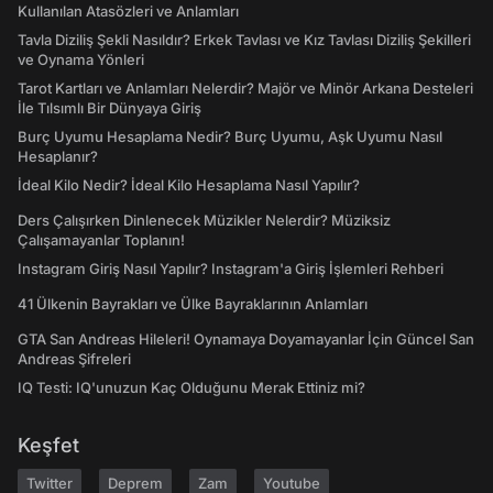
Kullanılan Atasözleri ve Anlamları
Tavla Diziliş Şekli Nasıldır? Erkek Tavlası ve Kız Tavlası Diziliş Şekilleri
ve Oynama Yönleri
Tarot Kartları ve Anlamları Nelerdir? Majör ve Minör Arkana Desteleri
İle Tılsımlı Bir Dünyaya Giriş
Burç Uyumu Hesaplama Nedir? Burç Uyumu, Aşk Uyumu Nasıl
Hesaplanır?
İdeal Kilo Nedir? İdeal Kilo Hesaplama Nasıl Yapılır?
Ders Çalışırken Dinlenecek Müzikler Nelerdir? Müziksiz
Çalışamayanlar Toplanın!
Instagram Giriş Nasıl Yapılır? Instagram'a Giriş İşlemleri Rehberi
41 Ülkenin Bayrakları ve Ülke Bayraklarının Anlamları
GTA San Andreas Hileleri! Oynamaya Doyamayanlar İçin Güncel San
Andreas Şifreleri
IQ Testi: IQ'unuzun Kaç Olduğunu Merak Ettiniz mi?
Keşfet
Twitter
Deprem
Zam
Youtube