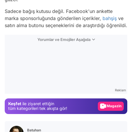
Sadece bağış kutusu değil. Facebook'un ankette
marka sponsorluğunda gönderilen içerikler,
bahşiş
ve
satın alma butonu seçeneklerini de araştırdığı öğrenildi.
Yorumlar ve Emojiler Aşağıda
Video
Test
Reklam
Gündem
Keşfet
ile ziyaret ettiğin
Magazin
tüm kategorileri tek akışta gör!
Video
Test
Batuhan