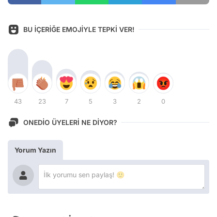
BU İÇERİĞE EMOJİYLE TEPKİ VER!
43
23
7
5
3
2
0
ONEDİO ÜYELERİ NE DİYOR?
Yorum Yazın