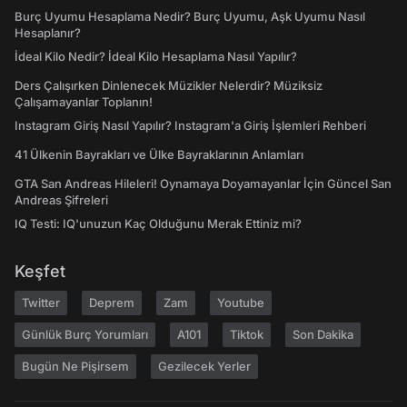
Burç Uyumu Hesaplama Nedir? Burç Uyumu, Aşk Uyumu Nasıl
Hesaplanır?
İdeal Kilo Nedir? İdeal Kilo Hesaplama Nasıl Yapılır?
Ders Çalışırken Dinlenecek Müzikler Nelerdir? Müziksiz
Çalışamayanlar Toplanın!
Instagram Giriş Nasıl Yapılır? Instagram'a Giriş İşlemleri Rehberi
41 Ülkenin Bayrakları ve Ülke Bayraklarının Anlamları
GTA San Andreas Hileleri! Oynamaya Doyamayanlar İçin Güncel San
Andreas Şifreleri
IQ Testi: IQ'unuzun Kaç Olduğunu Merak Ettiniz mi?
Keşfet
Twitter
Deprem
Zam
Youtube
Günlük Burç Yorumları
A101
Tiktok
Son Dakika
Bugün Ne Pişirsem
Gezilecek Yerler