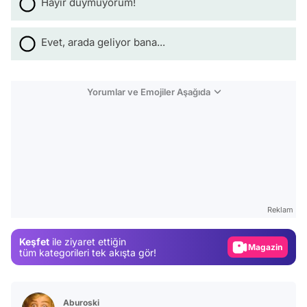
Hayır duymuyorum!
Evet, arada geliyor bana...
Yorumlar ve Emojiler Aşağıda
Video
Test
Gündem
Reklam
Magazin
Keşfet
ile ziyaret ettiğin
Video
tüm kategorileri tek akışta gör!
Test
Aburoski