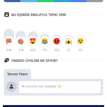
BU İÇERİĞE EMOJİYLE TEPKİ VER!
518
376
332
175
100
72
43
ONEDİO ÜYELERİ NE DİYOR?
Yorum Yazın