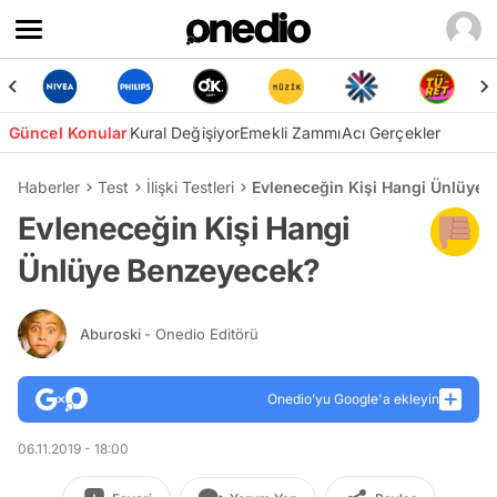
Güncel Konular
Kural Değişiyor
Emekli Zammı
Acı Gerçekler
Haberler
Test
İlişki Testleri
Evleneceğin Kişi Hangi Ünlüye
Evleneceğin Kişi Hangi
Ünlüye Benzeyecek?
Aburoski
- Onedio Editörü
Onedio’yu Google'a ekleyin
06.11.2019 - 18:00