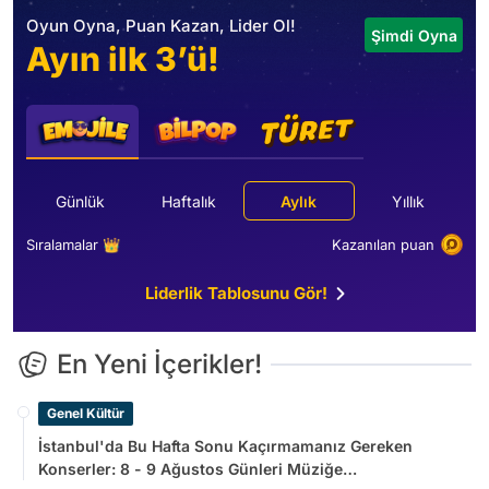
Oyun Oyna, Puan Kazan, Lider Ol!
Şimdi Oyna
Ayın ilk 3’ü!
Günlük
Haftalık
Aylık
Yıllık
Sıralamalar 👑
Kazanılan puan
Liderlik Tablosunu Gör!
En Yeni İçerikler!
Genel Kültür
İstanbul'da Bu Hafta Sonu Kaçırmamanız Gereken
Konserler: 8 - 9 Ağustos Günleri Müziğe