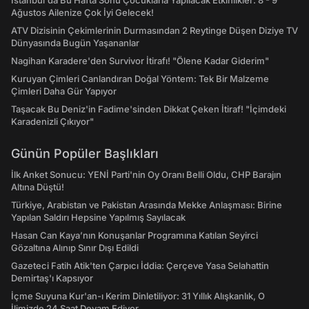
İstanbul'da Bu Hafta Sonu Çocuklarla Yapılacak Etkinlikler: 8 - 9
Ağustos Ailenize Çok İyi Gelecek!
ATV Dizisinin Çekimlerinin Durmasından 2 Reytinge Düşen Diziye TV
Dünyasında Bugün Yaşananlar
Nagihan Karadere'den Survivor İtirafı! "Ölene Kadar Giderim"
Kuruyan Çimleri Canlandıran Doğal Yöntem: Tek Bir Malzeme
Çimleri Daha Gür Yapıyor
Taşacak Bu Deniz'in Fadime'sinden Dikkat Çeken İtiraf! "İçimdeki
Karadenizli Çıkıyor"
Günün Popüler Başlıkları
İlk Anket Sonucu: YENİ Parti'nin Oy Oranı Belli Oldu, CHP Barajın
Altına Düştü!
Türkiye, Arabistan ve Pakistan Arasında Mekke Anlaşması: Birine
Yapılan Saldırı Hepsine Yapılmış Sayılacak
Hasan Can Kaya’nın Konuşanlar Programına Katılan Seyirci
Gözaltına Alınıp Sınır Dışı Edildi
Gazeteci Fatih Atik'ten Çarpıcı İddia: Çerçeve Yasa Selahattin
Demirtaş'ı Kapsıyor
İçme Suyuna Kur'an-ı Kerim Dinletiliyor: 31 Yıllık Alışkanlık, O
İlimizde 24 Saat Devam Ediyor