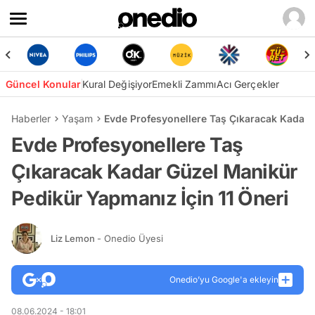
Güncel Konular
Kural Değişiyor
Emekli Zammı
Acı Gerçekler
Haberler
Yaşam
Evde Profesyonellere Taş Çıkaracak Kadar 
Evde Profesyonellere Taş
Çıkaracak Kadar Güzel Manikür
Pedikür Yapmanız İçin 11 Öneri
Liz Lemon
- Onedio Üyesi
Onedio’yu Google'a ekleyin
08.06.2024 - 18:01