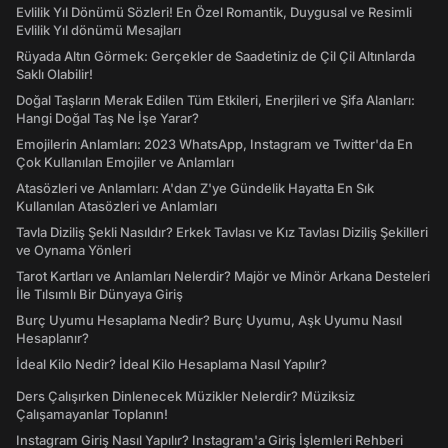
Evlilik Yıl Dönümü Sözleri! En Özel Romantik, Duygusal ve Resimli
Evlilik Yıl dönümü Mesajları
Rüyada Altın Görmek: Gerçekler de Saadetiniz de Çil Çil Altınlarda
Saklı Olabilir!
Doğal Taşların Merak Edilen Tüm Etkileri, Enerjileri ve Şifa Alanları:
Hangi Doğal Taş Ne İşe Yarar?
Emojilerin Anlamları: 2023 WhatsApp, Instagram ve Twitter'da En
Çok Kullanılan Emojiler ve Anlamları
Atasözleri ve Anlamları: A'dan Z'ye Gündelik Hayatta En Sık
Kullanılan Atasözleri ve Anlamları
Tavla Diziliş Şekli Nasıldır? Erkek Tavlası ve Kız Tavlası Diziliş Şekilleri
ve Oynama Yönleri
Tarot Kartları ve Anlamları Nelerdir? Majör ve Minör Arkana Desteleri
İle Tılsımlı Bir Dünyaya Giriş
Burç Uyumu Hesaplama Nedir? Burç Uyumu, Aşk Uyumu Nasıl
Hesaplanır?
İdeal Kilo Nedir? İdeal Kilo Hesaplama Nasıl Yapılır?
Ders Çalışırken Dinlenecek Müzikler Nelerdir? Müziksiz
Çalışamayanlar Toplanın!
Instagram Giriş Nasıl Yapılır? Instagram'a Giriş İşlemleri Rehberi