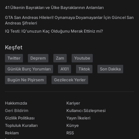
41 Ülkenin Bayrakları ve Ülke Bayraklarının Anlamları
GTA San Andreas Hileleri! Oynamaya Doyamayanlar İçin Güncel San
Andreas Şifreleri
IQ Testi: IQ'unuzun Kaç Olduğunu Merak Ettiniz mi?
Keşfet
Twitter
Deprem
Zam
Youtube
Günlük Burç Yorumları
A101
Tiktok
Son Dakika
Bugün Ne Pişirsem
Gezilecek Yerler
Hakkımızda
Kariyer
Geri Bildirim
Kullanıcı Sözleşmesi
Gizlilik Politikası
Yayın İlkeleri
Topluluk Kuralları
Künye
Reklam
RSS