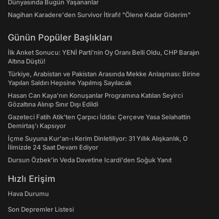
Dünyasında Bugün Yaşananlar
Nagihan Karadere'den Survivor İtirafı! "Ölene Kadar Giderim"
Günün Popüler Başlıkları
İlk Anket Sonucu: YENİ Parti'nin Oy Oranı Belli Oldu, CHP Barajın
Altına Düştü!
Türkiye, Arabistan ve Pakistan Arasında Mekke Anlaşması: Birine
Yapılan Saldırı Hepsine Yapılmış Sayılacak
Hasan Can Kaya’nın Konuşanlar Programına Katılan Seyirci
Gözaltına Alınıp Sınır Dışı Edildi
Gazeteci Fatih Atik'ten Çarpıcı İddia: Çerçeve Yasa Selahattin
Demirtaş'ı Kapsıyor
İçme Suyuna Kur'an-ı Kerim Dinletiliyor: 31 Yıllık Alışkanlık, O
İlimizde 24 Saat Devam Ediyor
Dursun Özbek'in Veda Davetine Icardi'den Soğuk Yanıt
Hızlı Erişim
Hava Durumu
Son Depremler Listesi