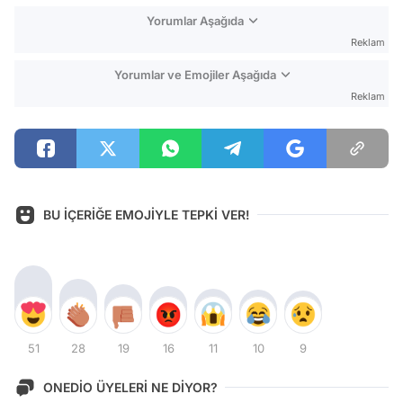
Yorumlar Aşağıda
Reklam
Yorumlar ve Emojiler Aşağıda
Reklam
BU İÇERİĞE EMOJİYLE TEPKİ VER!
51
28
19
16
11
10
9
ONEDİO ÜYELERİ NE DİYOR?