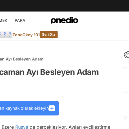
MEK
PARA
ZoneOkey 101
Seri Diz
man Ayı Besleyen Adam
Kocaman Ayı Besleyen Adam
en kaynak olarak ekleyin
i üzere
Rusya
'da gerçekleşiyor. Ayıları evcilleştirme