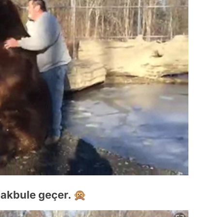
makbule geçer. 🙊