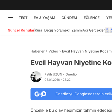
TEST
EV & YAŞAM
GÜNDEM
EĞLENCE
YE
Güncel Konular
Kural Değişiyor
Emekli Zammı
Acı Gerçekler
Haberler
Video
Evcil Hayvan Niyetine Koca
Evcil Hayvan Niyetine 
Fatih UZUN
- Onedio
08.01.2016 - 23:22
Onedio’yu Google’da tercih edil
Öncelikle bu olay hepimizin tahmin edeceğ