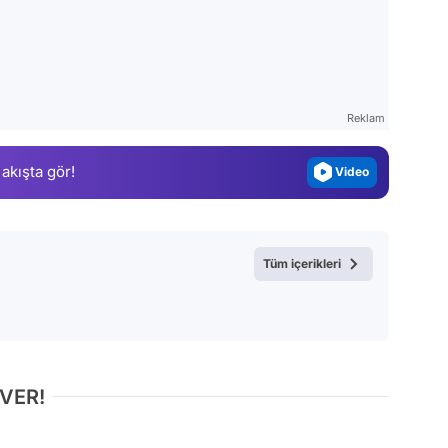
Video
Test
Gündem
Reklam
Magazin
 akışta gör!
Video
Test
Tüm içerikleri
 VER!