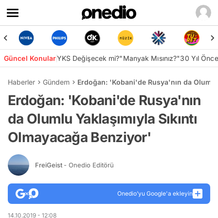
Güncel Konular
YKS Değişecek mi?
"Manyak Mısınız?"
30 Yıl Önc
Haberler
Gündem
Erdoğan: 'Kobani'de Rusya'nın da Olumlu 
Erdoğan: 'Kobani'de Rusya'nın
da Olumlu Yaklaşımıyla Sıkıntı
Olmayacağa Benziyor'
FreiGeist
- Onedio Editörü
Onedio’yu Google'a ekleyin
14.10.2019 - 12:08