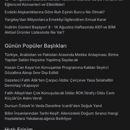
Eğlenceli Konserleri ve Etkinlikleri
Evdeki Alışkanlıklarına Göre Ruh Eşinin Burcu Ne Olmalı?
Yargıtay’dan Milyonlarca Emekliyi İlgilendiren Emsal Karar
İndirim Günleri Başlıyor! 8 - 14 Ağustos Haftasında A101 ve BİM
Aktüel Ürünler Listesinde Ne Var?
Günün Popüler Başlıkları
Türkiye, Arabistan ve Pakistan Arasında Mekke Anlaşması: Birine
Yapılan Saldırı Hepsine Yapılmış Sayılacak
Hasan Can Kaya’nın Konuşanlar Programına Katılan Seyirci
Gözaltına Alınıp Sınır Dışı Edildi
Gazeteci Fatih Atik'ten Çarpıcı İddia: Çerçeve Yasa Selahattin
Demirtaş'ı Kapsıyor
Fatih Altaylı’dan Çok Konuşulacak İddia: ROK İtirafçı Oldu Cem
Küçük’ün Adını Verdi
Dursun Özbek'in Veda Davetine Icardi'den Soğuk Yanıt
Bilim İnsanlarından Tarihi Keşif: Ailenizdeki Doğum Sıranız Hangi
Hastalıklara Yakalanacağınızı Belirliyor
Hızlı Erişim