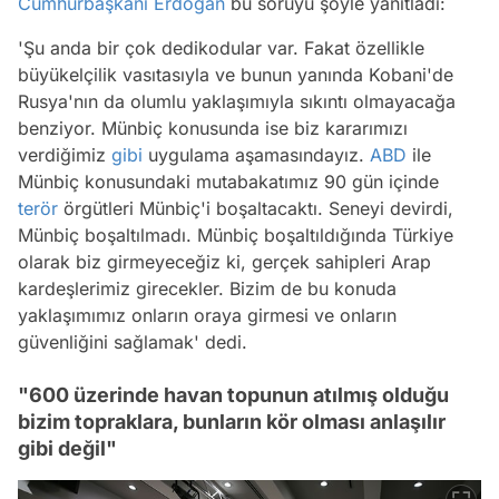
Cumhurbaşkanı Erdoğan
bu soruyu şöyle yanıtladı:
'Şu anda bir çok dedikodular var. Fakat özellikle
büyükelçilik vasıtasıyla ve bunun yanında Kobani'de
Rusya'nın da olumlu yaklaşımıyla sıkıntı olmayacağa
benziyor. Münbiç konusunda ise biz kararımızı
verdiğimiz
gibi
uygulama aşamasındayız.
ABD
ile
Münbiç konusundaki mutabakatımız 90 gün içinde
terör
örgütleri Münbiç'i boşaltacaktı. Seneyi devirdi,
Münbiç boşaltılmadı. Münbiç boşaltıldığında Türkiye
olarak biz girmeyeceğiz ki, gerçek sahipleri Arap
kardeşlerimiz girecekler. Bizim de bu konuda
yaklaşımımız onların oraya girmesi ve onların
güvenliğini sağlamak' dedi.
"600 üzerinde havan topunun atılmış olduğu
bizim topraklara, bunların kör olması anlaşılır
gibi değil"