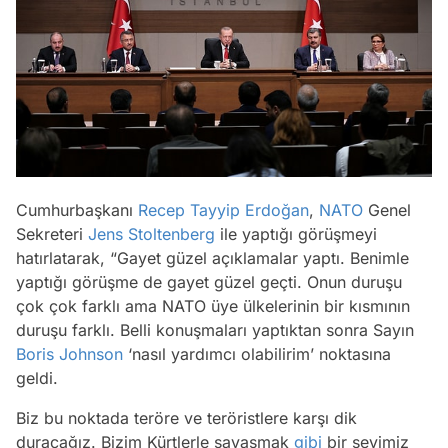
Cumhurbaşkanı
Recep Tayyip Erdoğan
,
NATO
Genel
Sekreteri
Jens Stoltenberg
ile yaptığı görüşmeyi
hatırlatarak, “Gayet güzel açıklamalar yaptı. Benimle
yaptığı görüşme de gayet güzel geçti. Onun duruşu
çok çok farklı ama NATO üye ülkelerinin bir kısmının
duruşu farklı. Belli konuşmaları yaptıktan sonra Sayın
Boris Johnson
‘nasıl yardımcı olabilirim’ noktasına
geldi.
Biz bu noktada teröre ve teröristlere karşı dik
duracağız. Bizim Kürtlerle savaşmak
gibi
bir şeyimiz