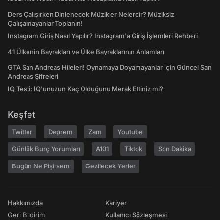
Ders Çalışırken Dinlenecek Müzikler Nelerdir? Müziksiz
Çalışamayanlar Toplanın!
Instagram Giriş Nasıl Yapılır? Instagram'a Giriş İşlemleri Rehberi
41 Ülkenin Bayrakları ve Ülke Bayraklarının Anlamları
GTA San Andreas Hileleri! Oynamaya Doyamayanlar İçin Güncel San
Andreas Şifreleri
IQ Testi: IQ'unuzun Kaç Olduğunu Merak Ettiniz mi?
Keşfet
Twitter
Deprem
Zam
Youtube
Günlük Burç Yorumları
A101
Tiktok
Son Dakika
Bugün Ne Pişirsem
Gezilecek Yerler
Hakkımızda
Kariyer
Geri Bildirim
Kullanıcı Sözleşmesi