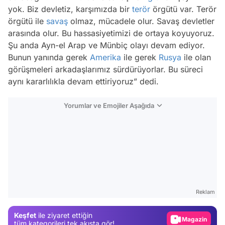
yok. Biz devletiz, karşımızda bir
terör
örgütü var. Terör
örgütü ile
savaş
olmaz, mücadele olur. Savaş devletler
arasında olur. Bu hassasiyetimizi de ortaya koyuyoruz.
Şu anda Ayn-el Arap ve Münbiç olayı devam ediyor.
Bunun yanında gerek
Amerika
ile gerek
Rusya
ile olan
görüşmeleri arkadaşlarımız sürdürüyorlar. Bu süreci
aynı kararlılıkla devam ettiriyoruz” dedi.
Yorumlar ve Emojiler Aşağıda
Video
Test
Gündem
Reklam
Magazin
Keşfet
ile ziyaret ettiğin
Video
tüm kategorileri tek akışta gör!