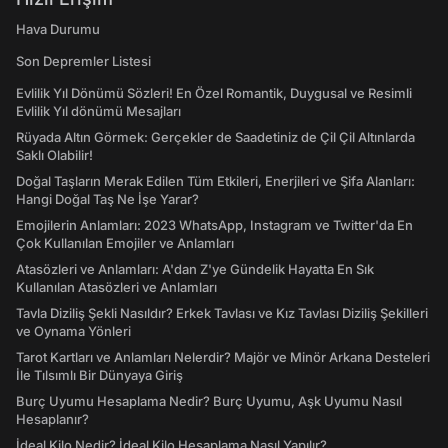
Hava Durumu
Son Depremler Listesi
Evlilik Yıl Dönümü Sözleri! En Özel Romantik, Duygusal ve Resimli
Evlilik Yıl dönümü Mesajları
Rüyada Altın Görmek: Gerçekler de Saadetiniz de Çil Çil Altınlarda
Saklı Olabilir!
Doğal Taşların Merak Edilen Tüm Etkileri, Enerjileri ve Şifa Alanları:
Hangi Doğal Taş Ne İşe Yarar?
Emojilerin Anlamları: 2023 WhatsApp, Instagram ve Twitter'da En
Çok Kullanılan Emojiler ve Anlamları
Atasözleri ve Anlamları: A'dan Z'ye Gündelik Hayatta En Sık
Kullanılan Atasözleri ve Anlamları
Tavla Diziliş Şekli Nasıldır? Erkek Tavlası ve Kız Tavlası Diziliş Şekilleri
ve Oynama Yönleri
Tarot Kartları ve Anlamları Nelerdir? Majör ve Minör Arkana Desteleri
İle Tılsımlı Bir Dünyaya Giriş
Burç Uyumu Hesaplama Nedir? Burç Uyumu, Aşk Uyumu Nasıl
Hesaplanır?
İdeal Kilo Nedir? İdeal Kilo Hesaplama Nasıl Yapılır?