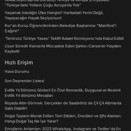
"Türkiye’deki Yolların Çoğu Avrupa’da Yok"
Yaşamak İstediğin Ülke Hangisi? Haritadaki Yerini Değil,
Yaşayacağın Hayatı Seçiyorsun!
Kur'an Kursu Öğrencilerinden Belediye Başkanına: "Manifest’i
Çağırın"
‘Terörsüz Türkiye Yasası’ Teklifi Adalet Komisyonu'nda Kabul Edildi
Uzun Süredir Kanserle Mücadele Eden Şarkıcı Cansever Hayatını
Kaybetti
Hızlı Erişim
Hava Durumu
Son Depremler Listesi
Evlilik Yıl Dönümü Sözleri! En Özel Romantik, Duygusal ve Resimli
Evlilik Yıl dönümü Mesajları
Rüyada Altın Görmek: Gerçekler de Saadetiniz de Çil Çil Altınlarda
Saklı Olabilir!
Doğal Taşların Merak Edilen Tüm Etkileri, Enerjileri ve Şifa Alanları:
Hangi Doğal Taş Ne İşe Yarar?
Emojilerin Anlamları: 2023 WhatsApp, Instagram ve Twitter'da En