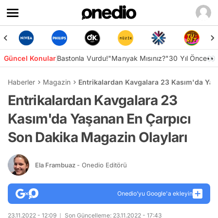
Güncel Konular
Bastonla Vurdu!
"Manyak Mısınız?"
30 Yıl Önce👀
Haberler
Magazin
Entrikalardan Kavgalara 23 Kasım'da Yaş
Entrikalardan Kavgalara 23
Kasım'da Yaşanan En Çarpıcı
Son Dakika Magazin Olayları
Ela Frambuaz
- Onedio Editörü
Onedio’yu Google'a ekleyin
23.11.2022 - 12:09
Son Güncelleme: 23.11.2022 - 17:43