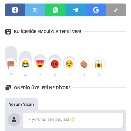
BU İÇERİĞE EMOJİYLE TEPKİ VER!
7
4
2
2
1
0
0
ONEDİO ÜYELERİ NE DİYOR?
Yorum Yazın