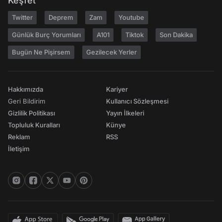
Keşfet
Twitter
Deprem
Zam
Youtube
Günlük Burç Yorumları
A101
Tiktok
Son Dakika
Bugün Ne Pişirsem
Gezilecek Yerler
Hakkımızda
Kariyer
Geri Bildirim
Kullanıcı Sözleşmesi
Gizlilik Politikası
Yayın İlkeleri
Topluluk Kuralları
Künye
Reklam
RSS
İletişim