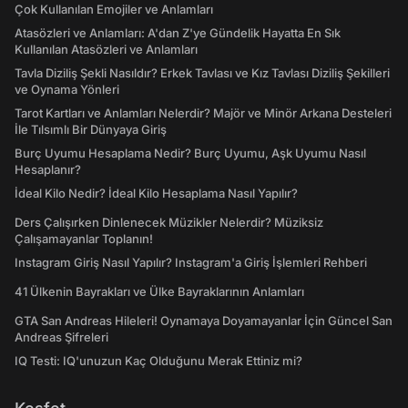
Çok Kullanılan Emojiler ve Anlamları
Atasözleri ve Anlamları: A'dan Z'ye Gündelik Hayatta En Sık
Kullanılan Atasözleri ve Anlamları
Tavla Diziliş Şekli Nasıldır? Erkek Tavlası ve Kız Tavlası Diziliş Şekilleri
ve Oynama Yönleri
Tarot Kartları ve Anlamları Nelerdir? Majör ve Minör Arkana Desteleri
İle Tılsımlı Bir Dünyaya Giriş
Burç Uyumu Hesaplama Nedir? Burç Uyumu, Aşk Uyumu Nasıl
Hesaplanır?
İdeal Kilo Nedir? İdeal Kilo Hesaplama Nasıl Yapılır?
Ders Çalışırken Dinlenecek Müzikler Nelerdir? Müziksiz
Çalışamayanlar Toplanın!
Instagram Giriş Nasıl Yapılır? Instagram'a Giriş İşlemleri Rehberi
41 Ülkenin Bayrakları ve Ülke Bayraklarının Anlamları
GTA San Andreas Hileleri! Oynamaya Doyamayanlar İçin Güncel San
Andreas Şifreleri
IQ Testi: IQ'unuzun Kaç Olduğunu Merak Ettiniz mi?