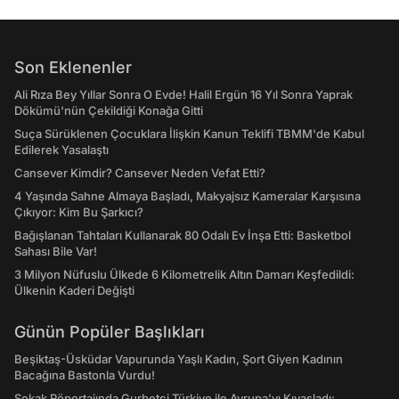
Son Eklenenler
Ali Rıza Bey Yıllar Sonra O Evde! Halil Ergün 16 Yıl Sonra Yaprak
Dökümü'nün Çekildiği Konağa Gitti
Suça Sürüklenen Çocuklara İlişkin Kanun Teklifi TBMM'de Kabul
Edilerek Yasalaştı
Cansever Kimdir? Cansever Neden Vefat Etti?
4 Yaşında Sahne Almaya Başladı, Makyajsız Kameralar Karşısına
Çıkıyor: Kim Bu Şarkıcı?
Bağışlanan Tahtaları Kullanarak 80 Odalı Ev İnşa Etti: Basketbol
Sahası Bile Var!
3 Milyon Nüfuslu Ülkede 6 Kilometrelik Altın Damarı Keşfedildi:
Ülkenin Kaderi Değişti
Günün Popüler Başlıkları
Beşiktaş-Üsküdar Vapurunda Yaşlı Kadın, Şort Giyen Kadının
Bacağına Bastonla Vurdu!
Sokak Röportajında Gurbetçi Türkiye ile Avrupa'yı Kıyasladı: