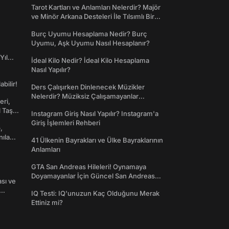
Tarot Kartları ve Anlamları Nelerdir? Majör
ve Minör Arkana Desteleri İle Tılsımlı Bir
Dünyaya Giriş
Burç Uyumu Hesaplama Nedir? Burç
Uyumu, Aşk Uyumu Nasıl Hesaplanır?
Yıl
İdeal Kilo Nedir? İdeal Kilo Hesaplama
Nasıl Yapılır?
abilir!
Ders Çalışırken Dinlenecek Müzikler
Nelerdir? Müziksiz Çalışamayanlar
eri,
Toplanın!
l Taş
Instagram Giriş Nasıl Yapılır? Instagram'a
Giriş İşlemleri Rehberi
,
nılan
41 Ülkenin Bayrakları ve Ülke Bayraklarının
Anlamları
GTA San Andreas Hileleri! Oynamaya
Doyamayanlar İçin Güncel San Andreas
ası ve
Şifreleri
IQ Testi: IQ'unuzun Kaç Olduğunu Merak
Ettiniz mi?