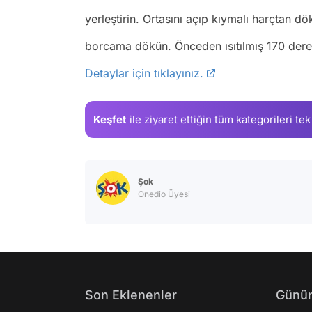
yerleştirin. Ortasını açıp kıymalı harçtan dö
borcama dökün. Önceden ısıtılmış 170 derece
Detaylar için tıklayınız.
Keşfet
ile ziyaret ettiğin
tüm kategorileri tek
Şok
Onedio Üyesi
Son Eklenenler
Günün