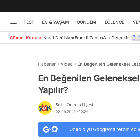
TEST
EV & YAŞAM
GÜNDEM
EĞLENCE
YE
Güncel Konular
Kural Değişiyor
Emekli Zammı
Acı Gerçekler
Haberler
Video
En Beğenilen Geleneksel Lezz
En Beğenilen Geleneksel 
Yapılır?
Şok
- Onedio Üyesi
03.05.2021 - 10:36
Onedio’yu Google’da tercih edil