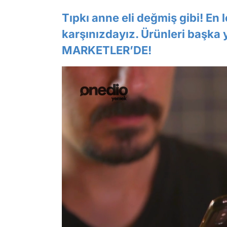
Tıpkı anne eli değmiş gibi! En 
karşınızdayız. Ürünleri başka
MARKETLER’DE!