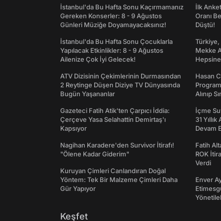
İstanbul'da Bu Hafta Sonu Kaçırmamanız
İlk Anke
Gereken Konserler: 8 - 9 Ağustos
Oranı Be
Günleri Müziğe Doyamayacaksınız!
Düştü!
İstanbul'da Bu Hafta Sonu Çocuklarla
Türkiye,
Yapılacak Etkinlikler: 8 - 9 Ağustos
Mekke An
Ailenize Çok İyi Gelecek!
Hepsine 
ATV Dizisinin Çekimlerinin Durmasından
Hasan C
2 Reytinge Düşen Diziye TV Dünyasında
Programı
Bugün Yaşananlar
Alınıp Sı
Gazeteci Fatih Atik'ten Çarpıcı İddia:
İçme Suy
Çerçeve Yasa Selahattin Demirtaş'ı
31 Yıllık
Kapsıyor
Devam E
Nagihan Karadere'den Survivor İtirafı!
Fatih Al
"Ölene Kadar Giderim"
ROK İtir
Verdi
Kuruyan Çimleri Canlandıran Doğal
Yöntem: Tek Bir Malzeme Çimleri Daha
Enver Ay
Gür Yapıyor
Etimesgu
Yönetileb
Keşfet