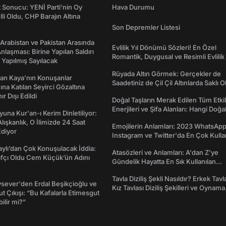
t Sonucu: YENİ Parti'nin Oy
Hava Durumu
lli Oldu, CHP Barajın Altına
Son Depremler Listesi
 Arabistan ve Pakistan Arasında
Evlilik Yıl Dönümü Sözleri! En Özel
laşması: Birine Yapılan Saldırı
Romantik, Duygusal ve Resimli Evlilik 
Yapılmış Sayılacak
dönümü Mesajları
Rüyada Altın Görmek: Gerçekler de
an Kaya’nın Konuşanlar
Saadetiniz de Çil Çil Altınlarda Saklı Ol
na Katılan Seyirci Gözaltına
nır Dışı Edildi
Doğal Taşların Merak Edilen Tüm Etkil
Enerjileri ve Şifa Alanları: Hangi Doğa
una Kur'an-ı Kerim Dinletiliyor:
Ne İşe Yarar?
 Alışkanlık, O İlimizde 24 Saat
Emojilerin Anlamları: 2023 WhatsApp
diyor
Instagram ve Twitter'da En Çok Kulla
Emojiler ve Anlamları
taylı’dan Çok Konuşulacak İddia:
Atasözleri ve Anlamları: A'dan Z'ye
afçı Oldu Cem Küçük’ün Adını
Gündelik Hayatta En Sık Kullanılan
Atasözleri ve Anlamları
Tavla Diziliş Şekli Nasıldır? Erkek Tavl
sever'den Erdal Beşikçioğlu ve
Kız Tavlası Diziliş Şekilleri ve Oynama
t Çıkışı: “Bu Kafalarla Etimesgut
Yönleri
ilir mi?”