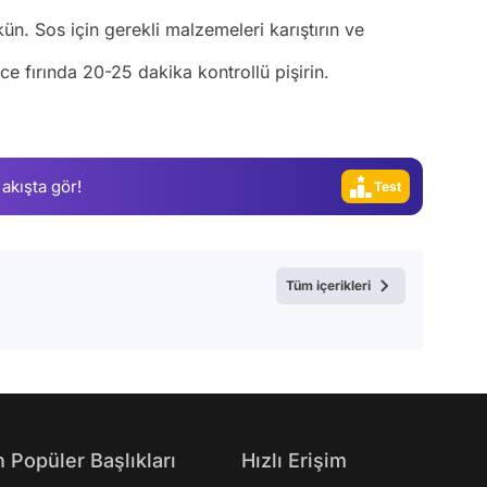
Video
kün. Sos için gerekli malzemeleri karıştırın ve
Test
 fırında 20-25 dakika kontrollü pişirin.
Gündem
Magazin
Video
 akışta gör!
Test
Tüm içerikleri
 Popüler Başlıkları
Hızlı Erişim