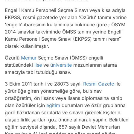
Engelli Kamu Personeli Seçme Sınavı veya kısa adıyla
EKPSS, resmî gazetede yer alan 'Özürlü' tanımı yerine
'engelli' ibaresinin kullanılması hükmüne göre ; ÖSYM
2014 sınavlar takviminde ÖMSS tanımı yerine Engelli
Kamu Personeli Seçme Sınavı (EKPSS) tanımı resmî
olarak kullanılmıştır.
Özürlü
Memur
Seçme Sınavı (ÖMSS) engelli
statüsündeki
lise
ve
üniversite
mezunlarının atama
amacıyla tabi tutulduğu sınav.
3 Ekim 2011 tarihli ve 28073 sayılı
Resmi Gazete
ile
yürürlüğe giren yönetmeliğe göre, bu sınav
ortaöğretim, ön lisans veya lisans diplomasına sahip
olan özürlüler için
eğitim
durumları ve özür gruplarına
göre hazırlanan sorularla ve sınava girecek kişilerin
ulaşabilirlik şartları göz önüne alınarak yapılır. Belirtilen
eğitim seviyesi dışında, 657 sayılı Devlet Memurları
Kanunu'nun 41 inci maddesine göre asgari eğitim