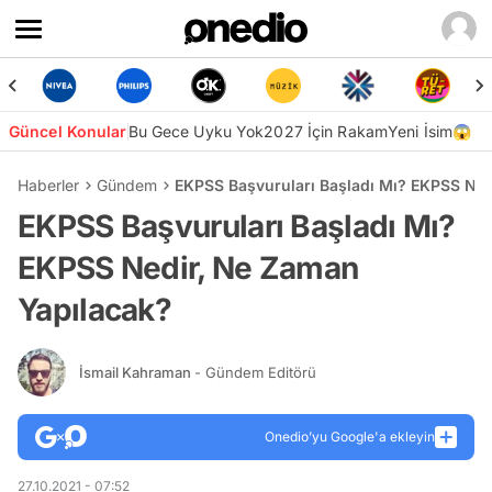
Güncel Konular
Bu Gece Uyku Yok
2027 İçin Rakam
Yeni İsim😱
Haberler
Gündem
EKPSS Başvuruları Başladı Mı? EKPSS Ned
EKPSS Başvuruları Başladı Mı?
EKPSS Nedir, Ne Zaman
Yapılacak?
İsmail Kahraman
- Gündem Editörü
Onedio’yu Google'a ekleyin
27.10.2021 - 07:52