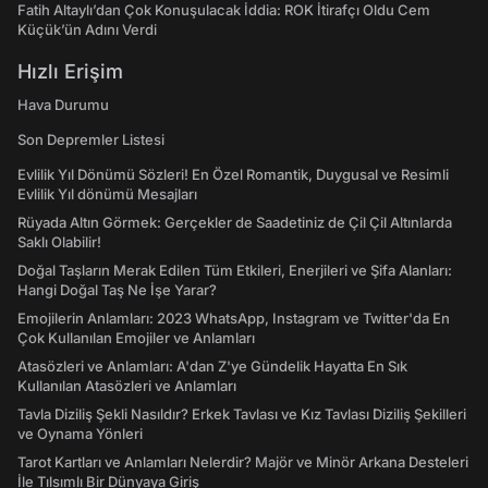
Fatih Altaylı’dan Çok Konuşulacak İddia: ROK İtirafçı Oldu Cem
Küçük’ün Adını Verdi
Hızlı Erişim
Hava Durumu
Son Depremler Listesi
Evlilik Yıl Dönümü Sözleri! En Özel Romantik, Duygusal ve Resimli
Evlilik Yıl dönümü Mesajları
Rüyada Altın Görmek: Gerçekler de Saadetiniz de Çil Çil Altınlarda
Saklı Olabilir!
Doğal Taşların Merak Edilen Tüm Etkileri, Enerjileri ve Şifa Alanları:
Hangi Doğal Taş Ne İşe Yarar?
Emojilerin Anlamları: 2023 WhatsApp, Instagram ve Twitter'da En
Çok Kullanılan Emojiler ve Anlamları
Atasözleri ve Anlamları: A'dan Z'ye Gündelik Hayatta En Sık
Kullanılan Atasözleri ve Anlamları
Tavla Diziliş Şekli Nasıldır? Erkek Tavlası ve Kız Tavlası Diziliş Şekilleri
ve Oynama Yönleri
Tarot Kartları ve Anlamları Nelerdir? Majör ve Minör Arkana Desteleri
İle Tılsımlı Bir Dünyaya Giriş