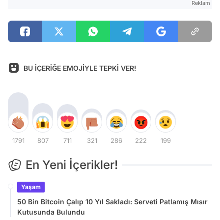
Reklam
BU İÇERİĞE EMOJİYLE TEPKİ VER!
1791
807
711
321
286
222
199
En Yeni İçerikler!
Yaşam
50 Bin Bitcoin Çalıp 10 Yıl Sakladı: Serveti Patlamış Mısır
Kutusunda Bulundu