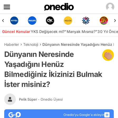
Güncel Konular
YKS Değişecek mi?
"Manyak Mısınız?"
30 Yıl Önc
Haberler
Teknoloji
Dünyanın Neresinde Yaşadığını Henüz Bilm
Dünyanın Neresinde
Yaşadığını Henüz
Bilmediğiniz İkizinizi Bulmak
İster misiniz?
Pelik Süper
- Onedio Üyesi
Onedio’yu Google'a ekleyin