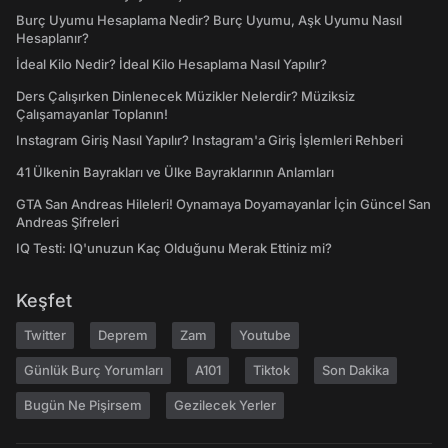
Burç Uyumu Hesaplama Nedir? Burç Uyumu, Aşk Uyumu Nasıl
Hesaplanır?
İdeal Kilo Nedir? İdeal Kilo Hesaplama Nasıl Yapılır?
Ders Çalışırken Dinlenecek Müzikler Nelerdir? Müziksiz
Çalışamayanlar Toplanın!
Instagram Giriş Nasıl Yapılır? Instagram'a Giriş İşlemleri Rehberi
41 Ülkenin Bayrakları ve Ülke Bayraklarının Anlamları
GTA San Andreas Hileleri! Oynamaya Doyamayanlar İçin Güncel San
Andreas Şifreleri
IQ Testi: IQ'unuzun Kaç Olduğunu Merak Ettiniz mi?
Keşfet
Twitter
Deprem
Zam
Youtube
Günlük Burç Yorumları
A101
Tiktok
Son Dakika
Bugün Ne Pişirsem
Gezilecek Yerler