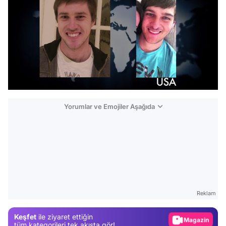
Yorumlar ve Emojiler Aşağıda
Video
Test
Gündem
Reklam
Magazin
Keşfet
ile ziyaret ettiğin
Video
tüm kategorileri tek akışta gör!