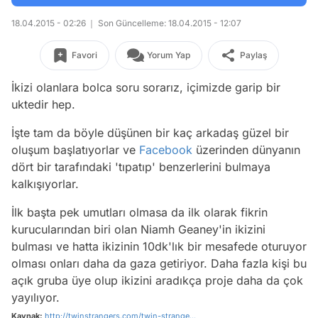
18.04.2015 - 02:26
Son Güncelleme: 18.04.2015 - 12:07
Favori
Yorum Yap
Paylaş
İkizi olanlara bolca soru sorarız, içimizde garip bir
uktedir hep.
İşte tam da böyle düşünen bir kaç arkadaş güzel bir
oluşum başlatıyorlar ve
Facebook
üzerinden dünyanın
dört bir tarafındaki 'tıpatıp' benzerlerini bulmaya
kalkışıyorlar.
İlk başta pek umutları olmasa da ilk olarak fikrin
kurucularından biri olan Niamh Geaney'in ikizini
bulması ve hatta ikizinin 10dk'lık bir mesafede oturuyor
olması onları daha da gaza getiriyor. Daha fazla kişi bu
açık gruba üye olup ikizini aradıkça proje daha da çok
yayılıyor.
Kaynak:
http://twinstrangers.com/twin-strange...