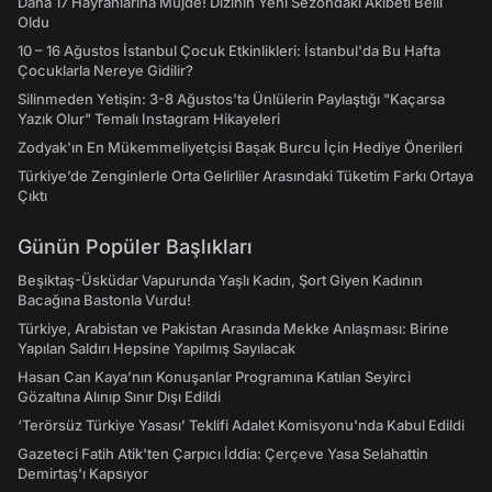
Daha 17 Hayranlarına Müjde! Dizinin Yeni Sezondaki Akıbeti Belli
Oldu
10 – 16 Ağustos İstanbul Çocuk Etkinlikleri: İstanbul'da Bu Hafta
Çocuklarla Nereye Gidilir?
Silinmeden Yetişin: 3-8 Ağustos'ta Ünlülerin Paylaştığı "Kaçarsa
Yazık Olur" Temalı Instagram Hikayeleri
Zodyak'ın En Mükemmeliyetçisi Başak Burcu İçin Hediye Önerileri
Türkiye’de Zenginlerle Orta Gelirliler Arasındaki Tüketim Farkı Ortaya
Çıktı
Günün Popüler Başlıkları
Beşiktaş-Üsküdar Vapurunda Yaşlı Kadın, Şort Giyen Kadının
Bacağına Bastonla Vurdu!
Türkiye, Arabistan ve Pakistan Arasında Mekke Anlaşması: Birine
Yapılan Saldırı Hepsine Yapılmış Sayılacak
Hasan Can Kaya’nın Konuşanlar Programına Katılan Seyirci
Gözaltına Alınıp Sınır Dışı Edildi
‘Terörsüz Türkiye Yasası’ Teklifi Adalet Komisyonu'nda Kabul Edildi
Gazeteci Fatih Atik'ten Çarpıcı İddia: Çerçeve Yasa Selahattin
Demirtaş'ı Kapsıyor