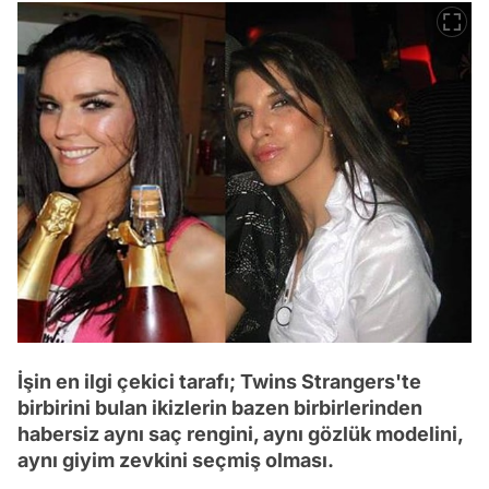
İşin en ilgi çekici tarafı; Twins Strangers'te
birbirini bulan ikizlerin bazen birbirlerinden
habersiz aynı saç rengini, aynı gözlük modelini,
aynı giyim zevkini seçmiş olması.