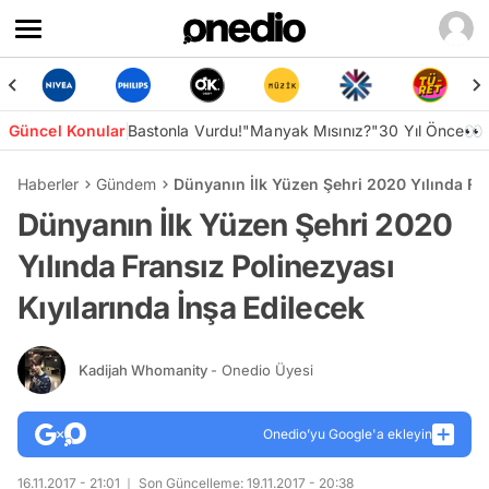
Güncel Konular
Bastonla Vurdu!
"Manyak Mısınız?"
30 Yıl Önce👀
Haberler
Gündem
Dünyanın İlk Yüzen Şehri 2020 Yılında Fra
Dünyanın İlk Yüzen Şehri 2020
Yılında Fransız Polinezyası
Kıyılarında İnşa Edilecek
Kadijah Whomanity
- Onedio Üyesi
Onedio’yu Google'a ekleyin
16.11.2017 - 21:01
Son Güncelleme: 19.11.2017 - 20:38