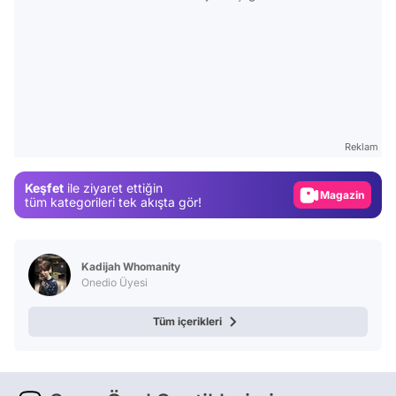
Video
Test
Gündem
Reklam
Magazin
Keşfet
ile ziyaret ettiğin
Video
tüm kategorileri tek akışta gör!
Test
Kadijah Whomanity
Onedio Üyesi
Tüm içerikleri