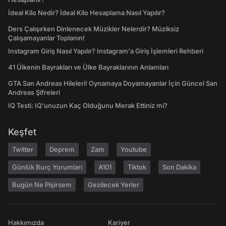
İdeal Kilo Nedir? İdeal Kilo Hesaplama Nasıl Yapılır?
Ders Çalışırken Dinlenecek Müzikler Nelerdir? Müziksiz
Çalışamayanlar Toplanın!
Instagram Giriş Nasıl Yapılır? Instagram'a Giriş İşlemleri Rehberi
41 Ülkenin Bayrakları ve Ülke Bayraklarının Anlamları
GTA San Andreas Hileleri! Oynamaya Doyamayanlar İçin Güncel San
Andreas Şifreleri
IQ Testi: IQ'unuzun Kaç Olduğunu Merak Ettiniz mi?
Keşfet
Twitter
Deprem
Zam
Youtube
Günlük Burç Yorumları
A101
Tiktok
Son Dakika
Bugün Ne Pişirsem
Gezilecek Yerler
Hakkımızda
Kariyer