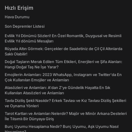
Hızlı Erişim
Hava Durumu
Son Depremler Listesi
Evlilik Yıl Dönümü Sözleri! En Özel Romantik, Duygusal ve Resimli
Evlilik Yıl dönümü Mesajları
Rüyada Altın Görmek: Gerçekler de Saadetiniz de Çil Çil Altınlarda
Saklı Olabilir!
Doğal Taşların Merak Edilen Tüm Etkileri, Enerjileri ve Şifa Alanları:
Hangi Doğal Taş Ne İşe Yarar?
Emojilerin Anlamları: 2023 WhatsApp, Instagram ve Twitter'da En
Çok Kullanılan Emojiler ve Anlamları
Atasözleri ve Anlamları: A'dan Z'ye Gündelik Hayatta En Sık
Kullanılan Atasözleri ve Anlamları
Tavla Diziliş Şekli Nasıldır? Erkek Tavlası ve Kız Tavlası Diziliş Şekilleri
ve Oynama Yönleri
Tarot Kartları ve Anlamları Nelerdir? Majör ve Minör Arkana Desteleri
İle Tılsımlı Bir Dünyaya Giriş
Burç Uyumu Hesaplama Nedir? Burç Uyumu, Aşk Uyumu Nasıl
Hesaplanır?