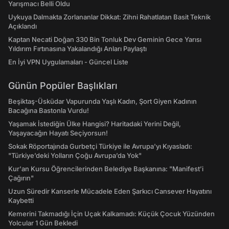
Yarışmacı Belli Oldu
Uykuya Dalmakta Zorlananlar Dikkat: Zihni Rahatlatan Basit Teknik
Açıklandı
Kaptan Necati Doğan 330 Bin Tonluk Dev Geminin Gece Yarısı
Yıldırım Fırtınasına Yakalandığı Anları Paylaştı
En İyi VPN Uygulamaları - Güncel Liste
Günün Popüler Başlıkları
Beşiktaş-Üsküdar Vapurunda Yaşlı Kadın, Şort Giyen Kadının
Bacağına Bastonla Vurdu!
Yaşamak İstediğin Ülke Hangisi? Haritadaki Yerini Değil,
Yaşayacağın Hayatı Seçiyorsun!
Sokak Röportajında Gurbetçi Türkiye ile Avrupa'yı Kıyasladı:
"Türkiye’deki Yolların Çoğu Avrupa’da Yok"
Kur'an Kursu Öğrencilerinden Belediye Başkanına: "Manifest’i
Çağırın"
Uzun Süredir Kanserle Mücadele Eden Şarkıcı Cansever Hayatını
Kaybetti
Kemerini Takmadığı İçin Uçak Kalkamadı: Küçük Çocuk Yüzünden
Yolcular 1 Gün Bekledi