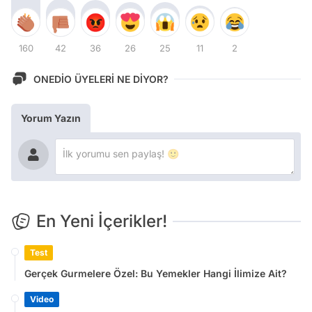
160
42
36
26
25
11
2
ONEDİO ÜYELERİ NE DİYOR?
Yorum Yazın
En Yeni İçerikler!
Test
Gerçek Gurmelere Özel: Bu Yemekler Hangi İlimize Ait?
Video