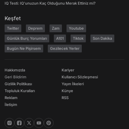
IQ Testi: IQ'unuzun Kaç Olduğunu Merak Ettiniz mi?
Keşfet
Twitter
Deprem
Zam
Youtube
Günlük Burç Yorumları
A101
Tiktok
Son Dakika
Bugün Ne Pişirsem
Gezilecek Yerler
Hakkımızda
Kariyer
Geri Bildirim
Kullanıcı Sözleşmesi
Gizlilik Politikası
Yayın İlkeleri
Topluluk Kuralları
Künye
Reklam
RSS
İletişim