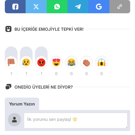
BU İÇERİĞE EMOJİYLE TEPKİ VER!
1
1
1
0
0
0
0
ONEDİO ÜYELERİ NE DİYOR?
Yorum Yazın