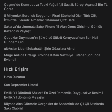
Çeşme'de Kumrucuya Tepki Yağdı! 1,5 Saatlik Süreyi Aşana 2 Bin TL
Ücret
8 Milyonluk Euro'luk Soygunun Firari Şüphelisi Olan Türk Çift,
İzmir'de Evlendi: Almanlar 'Utanmaz Çift' Dedi!
Sakarya'da Limonata Satıp iPhone 15 Alan Genç Girişimci Günlük
Kazancını Paylaştı
Çocuklar Duymasın'ın Şükrü'sü Şükrü Koruyucu'nun Son Hali
Gündem Oldu!
ultrAslan Lideri Sebahattin Şirin Gözaltına Alındı
Müge Anlı'da Ortalığı Birbirine Katan Nazmiye Tutaner Sonunda
Evlendi!
Hızlı Erişim
Hava Durumu
Son Depremler Listesi
Evlilik Yıl Dönümü Sözleri! En Özel Romantik, Duygusal ve Resimli
Evlilik Yıl dönümü Mesajları
Rüyada Altın Görmek: Gerçekler de Saadetiniz de Çil Çil Altınlarda
Saklı Olabilir!