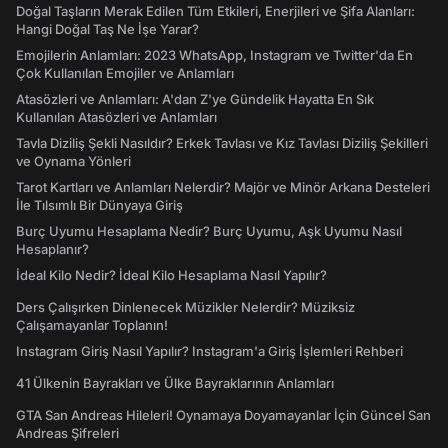
Doğal Taşların Merak Edilen Tüm Etkileri, Enerjileri ve Şifa Alanları:
Hangi Doğal Taş Ne İşe Yarar?
Emojilerin Anlamları: 2023 WhatsApp, Instagram ve Twitter'da En
Çok Kullanılan Emojiler ve Anlamları
Atasözleri ve Anlamları: A'dan Z'ye Gündelik Hayatta En Sık
Kullanılan Atasözleri ve Anlamları
Tavla Diziliş Şekli Nasıldır? Erkek Tavlası ve Kız Tavlası Diziliş Şekilleri
ve Oynama Yönleri
Tarot Kartları ve Anlamları Nelerdir? Majör ve Minör Arkana Desteleri
İle Tılsımlı Bir Dünyaya Giriş
Burç Uyumu Hesaplama Nedir? Burç Uyumu, Aşk Uyumu Nasıl
Hesaplanır?
İdeal Kilo Nedir? İdeal Kilo Hesaplama Nasıl Yapılır?
Ders Çalışırken Dinlenecek Müzikler Nelerdir? Müziksiz
Çalışamayanlar Toplanın!
Instagram Giriş Nasıl Yapılır? Instagram'a Giriş İşlemleri Rehberi
41 Ülkenin Bayrakları ve Ülke Bayraklarının Anlamları
GTA San Andreas Hileleri! Oynamaya Doyamayanlar İçin Güncel San
Andreas Şifreleri