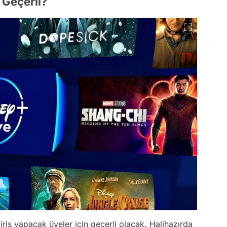
 Geçerli?
Video
giriş yapacak üyeler için geçerli olacak. Halihazırda
Test