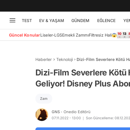
TEST
EV & YAŞAM
GÜNDEM
EĞLENCE
YE
Güncel Konular
Liseler-LGS
Emekli Zammı
Filtresiz Hali😱
Haberler
Teknoloji
Dizi-Film Severlere Kötü H
Ücretleri Ne Kadar Oldu?
Dizi-Film Severlere Kötü
Geliyor! Disney Plus Abo
Zam
GNS
- Onedio Editörü
07.11.2022 - 13:00
Son Güncelleme: 08.12.202