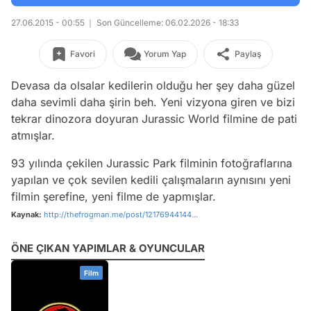
27.06.2015 - 00:55
Son Güncelleme: 06.02.2026 - 18:33
Favori
Yorum Yap
Paylaş
Devasa da olsalar kedilerin olduğu her şey daha güzel
daha sevimli daha şirin beh. Yeni vizyona giren ve bizi
tekrar dinozora doyuran Jurassic World filmine de pati
atmışlar.
93 yılında çekilen Jurassic Park filminin fotoğraflarına
yapılan ve çok sevilen kedili çalışmaların aynısını yeni
filmin şerefine, yeni filme de yapmışlar.
Kaynak:
http://thefrogman.me/post/12176944144...
ÖNE ÇIKAN YAPIMLAR & OYUNCULAR
Film