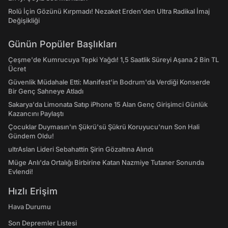
Rolü İçin Gözünü Kırpmadı! Nezaket Erden'den Ultra Radikal İmaj
Değişikliği
Günün Popüler Başlıkları
Çeşme'de Kumrucuya Tepki Yağdı! 1,5 Saatlik Süreyi Aşana 2 Bin TL
Ücret
Güvenlik Müdahale Etti: Manifest'in Bodrum'da Verdiği Konserde
Bir Genç Sahneye Atladı
Sakarya'da Limonata Satıp iPhone 15 Alan Genç Girişimci Günlük
Kazancını Paylaştı
Çocuklar Duymasın'ın Şükrü'sü Şükrü Koruyucu'nun Son Hali
Gündem Oldu!
ultrAslan Lideri Sebahattin Şirin Gözaltına Alındı
Müge Anlı'da Ortalığı Birbirine Katan Nazmiye Tutaner Sonunda
Evlendi!
Hızlı Erişim
Hava Durumu
Son Depremler Listesi