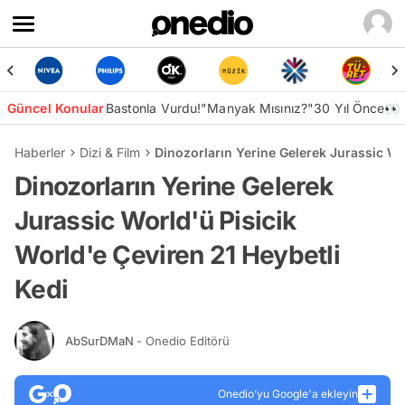
Güncel Konular
Bastonla Vurdu!
"Manyak Mısınız?"
30 Yıl Önce👀
Haberler
Dizi & Film
Dinozorların Yerine Gelerek Jurassic Wo
Dinozorların Yerine Gelerek
Jurassic World'ü Pisicik
World'e Çeviren 21 Heybetli
Kedi
AbSurDMaN
- Onedio Editörü
Onedio’yu Google'a ekleyin