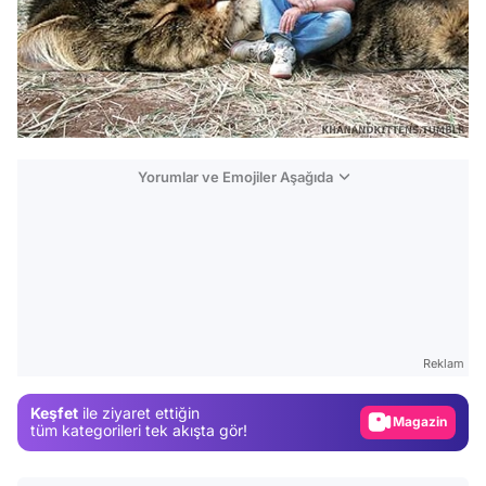
Yorumlar ve Emojiler Aşağıda
Video
Test
Gündem
Reklam
Magazin
Keşfet
ile ziyaret ettiğin
Video
tüm kategorileri tek akışta gör!
Test