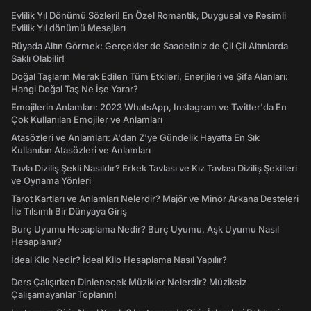
Evlilik Yıl Dönümü Sözleri! En Özel Romantik, Duygusal ve Resimli
Evlilik Yıl dönümü Mesajları
Rüyada Altın Görmek: Gerçekler de Saadetiniz de Çil Çil Altınlarda
Saklı Olabilir!
Doğal Taşların Merak Edilen Tüm Etkileri, Enerjileri ve Şifa Alanları:
Hangi Doğal Taş Ne İşe Yarar?
Emojilerin Anlamları: 2023 WhatsApp, Instagram ve Twitter'da En
Çok Kullanılan Emojiler ve Anlamları
Atasözleri ve Anlamları: A'dan Z'ye Gündelik Hayatta En Sık
Kullanılan Atasözleri ve Anlamları
Tavla Diziliş Şekli Nasıldır? Erkek Tavlası ve Kız Tavlası Diziliş Şekilleri
ve Oynama Yönleri
Tarot Kartları ve Anlamları Nelerdir? Majör ve Minör Arkana Desteleri
İle Tılsımlı Bir Dünyaya Giriş
Burç Uyumu Hesaplama Nedir? Burç Uyumu, Aşk Uyumu Nasıl
Hesaplanır?
İdeal Kilo Nedir? İdeal Kilo Hesaplama Nasıl Yapılır?
Ders Çalışırken Dinlenecek Müzikler Nelerdir? Müziksiz
Çalışamayanlar Toplanın!