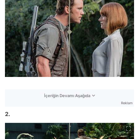
İçeriğin Devamı Aşağıda
Reklam
2.