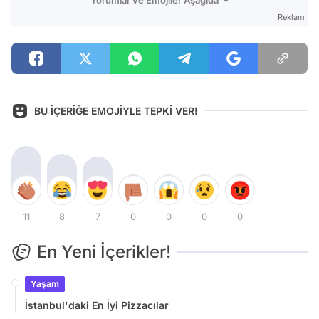
Reklam
BU İÇERİĞE EMOJİYLE TEPKİ VER!
11
8
7
0
0
0
0
En Yeni İçerikler!
Yaşam
İstanbul'daki En İyi Pizzacılar