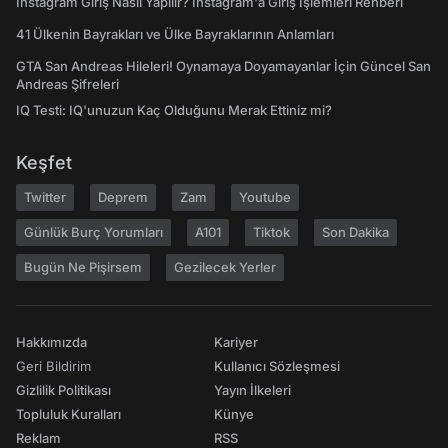
Instagram Giriş Nasıl Yapılır? Instagram'a Giriş İşlemleri Rehberi
41 Ülkenin Bayrakları ve Ülke Bayraklarının Anlamları
GTA San Andreas Hileleri! Oynamaya Doyamayanlar İçin Güncel San
Andreas Şifreleri
IQ Testi: IQ'unuzun Kaç Olduğunu Merak Ettiniz mi?
Keşfet
Twitter
Deprem
Zam
Youtube
Günlük Burç Yorumları
A101
Tiktok
Son Dakika
Bugün Ne Pişirsem
Gezilecek Yerler
Hakkımızda
Kariyer
Geri Bildirim
Kullanıcı Sözleşmesi
Gizlilik Politikası
Yayın İlkeleri
Topluluk Kuralları
Künye
Reklam
RSS