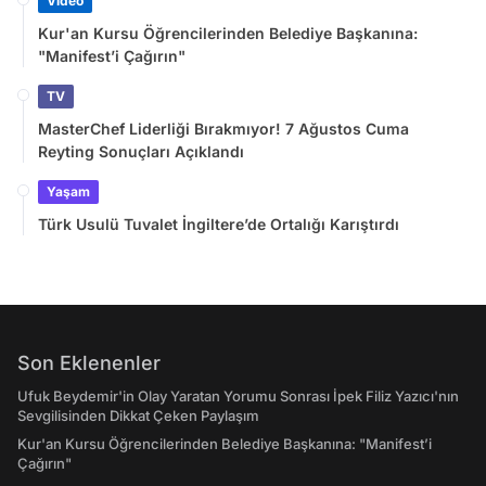
Video
Kur'an Kursu Öğrencilerinden Belediye Başkanına:
"Manifest’i Çağırın"
TV
MasterChef Liderliği Bırakmıyor! 7 Ağustos Cuma
Reyting Sonuçları Açıklandı
Yaşam
Türk Usulü Tuvalet İngiltere’de Ortalığı Karıştırdı
Son Eklenenler
Ufuk Beydemir'in Olay Yaratan Yorumu Sonrası İpek Filiz Yazıcı'nın
Sevgilisinden Dikkat Çeken Paylaşım
Kur'an Kursu Öğrencilerinden Belediye Başkanına: "Manifest’i
Çağırın"