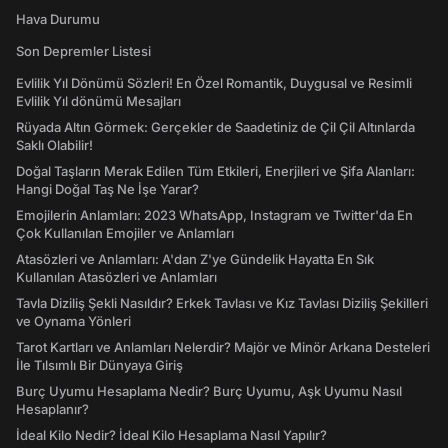
Hava Durumu
Son Depremler Listesi
Evlilik Yıl Dönümü Sözleri! En Özel Romantik, Duygusal ve Resimli
Evlilik Yıl dönümü Mesajları
Rüyada Altın Görmek: Gerçekler de Saadetiniz de Çil Çil Altınlarda
Saklı Olabilir!
Doğal Taşların Merak Edilen Tüm Etkileri, Enerjileri ve Şifa Alanları:
Hangi Doğal Taş Ne İşe Yarar?
Emojilerin Anlamları: 2023 WhatsApp, Instagram ve Twitter'da En
Çok Kullanılan Emojiler ve Anlamları
Atasözleri ve Anlamları: A'dan Z'ye Gündelik Hayatta En Sık
Kullanılan Atasözleri ve Anlamları
Tavla Diziliş Şekli Nasıldır? Erkek Tavlası ve Kız Tavlası Diziliş Şekilleri
ve Oynama Yönleri
Tarot Kartları ve Anlamları Nelerdir? Majör ve Minör Arkana Desteleri
İle Tılsımlı Bir Dünyaya Giriş
Burç Uyumu Hesaplama Nedir? Burç Uyumu, Aşk Uyumu Nasıl
Hesaplanır?
İdeal Kilo Nedir? İdeal Kilo Hesaplama Nasıl Yapılır?