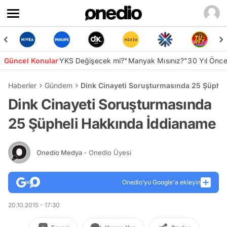
Güncel Konular
YKS Değişecek mi?
"Manyak Mısınız?"
30 Yıl Önc
Haberler
Gündem
Dink Cinayeti Soruşturmasında 25 Şüphel
Dink Cinayeti Soruşturmasında
25 Şüpheli Hakkında İddianame
Onedio Medya
- Onedio Üyesi
Onedio’yu Google'a ekleyin
20.10.2015 - 17:30