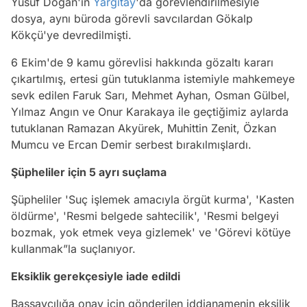
Yusuf Doğan'ın
Yargıtay
'da görevlendirilmesiyle
dosya, aynı büroda görevli savcılardan Gökalp
Kökçü'ye devredilmişti.
6 Ekim'de 9 kamu görevlisi hakkında gözaltı kararı
çıkartılmış, ertesi gün tutuklanma istemiyle mahkemeye
sevk edilen Faruk Sarı, Mehmet Ayhan, Osman Gülbel,
Yılmaz Angın ve Onur Karakaya ile geçtiğimiz aylarda
tutuklanan Ramazan Akyürek, Muhittin Zenit, Özkan
Mumcu ve Ercan Demir serbest bırakılmışlardı.
Şüpheliler için 5 ayrı suçlama
Şüpheliler 'Suç işlemek amacıyla örgüt kurma', 'Kasten
öldürme', 'Resmi belgede sahtecilik', 'Resmi belgeyi
bozmak, yok etmek veya gizlemek' ve 'Görevi kötüye
kullanmak”la suçlanıyor.
Eksiklik gerekçesiyle iade edildi
Başsavcılığa onay için gönderilen iddianamenin eksilik