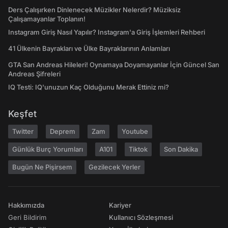
Ders Çalışırken Dinlenecek Müzikler Nelerdir? Müziksiz
Çalışamayanlar Toplanın!
Instagram Giriş Nasıl Yapılır? Instagram'a Giriş İşlemleri Rehberi
41 Ülkenin Bayrakları ve Ülke Bayraklarının Anlamları
GTA San Andreas Hileleri! Oynamaya Doyamayanlar İçin Güncel San
Andreas Şifreleri
IQ Testi: IQ'unuzun Kaç Olduğunu Merak Ettiniz mi?
Keşfet
Twitter
Deprem
Zam
Youtube
Günlük Burç Yorumları
A101
Tiktok
Son Dakika
Bugün Ne Pişirsem
Gezilecek Yerler
Hakkımızda
Kariyer
Geri Bildirim
Kullanıcı Sözleşmesi