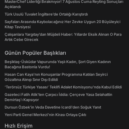
MasterChef Liderliği Bırakmıyor! 7 Ağustos Cuma Reyting Sonuçları
Açıklandı
Türk Usulü Tuvalet İngiltere’de Ortalığı Karıştırdı
Sayfaları Arasında Kaybolacağınız Her Zevke Uygun 20 Büyüleyici
Kitap Tavsiyesi
Çalışanlara Yargıtay’dan Müjdeli Haber: Yıllardır Eksik Alınan O Para
Artık Cebe Girecek
Günün Popüler Başlıkları
Beşiktaş-Üsküdar Vapurunda Yaşlı Kadın, Şort Giyen Kadının
Bacağına Bastonla Vurdu!
Hasan Can Kaya’nın Konuşanlar Programına Katılan Seyirci
Gözaltına Alınıp Sınır Dışı Edildi
‘Terörsüz Türkiye Yasası’ Teklifi Adalet Komisyonu'nda Kabul Edildi
Gazeteci Fatih Atik'ten Çarpıcı İddia: Çerçeve Yasa Selahattin
Demirtaş'ı Kapsıyor
Dursun Özbek'in Veda Davetine Icardi'den Soğuk Yanıt
Yeni Parti Genel Merkezi'nin Kirası Ortaya Çıktı
Hızlı Erişim