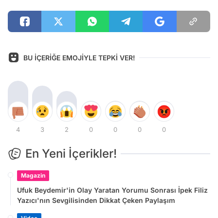
BU İÇERİĞE EMOJİYLE TEPKİ VER!
4
3
2
0
0
0
0
En Yeni İçerikler!
Magazin
Ufuk Beydemir'in Olay Yaratan Yorumu Sonrası İpek Filiz
Yazıcı'nın Sevgilisinden Dikkat Çeken Paylaşım