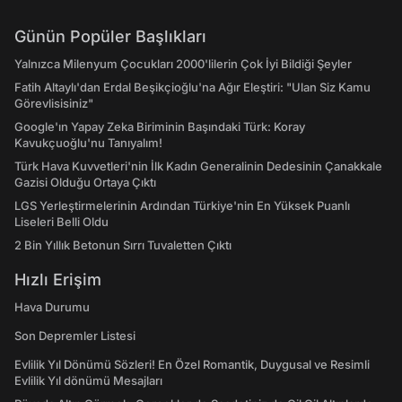
Günün Popüler Başlıkları
Yalnızca Milenyum Çocukları 2000'lilerin Çok İyi Bildiği Şeyler
Fatih Altaylı'dan Erdal Beşikçioğlu'na Ağır Eleştiri: "Ulan Siz Kamu
Görevlisisiniz"
Google'ın Yapay Zeka Biriminin Başındaki Türk: Koray
Kavukçuoğlu'nu Tanıyalım!
Türk Hava Kuvvetleri'nin İlk Kadın Generalinin Dedesinin Çanakkale
Gazisi Olduğu Ortaya Çıktı
LGS Yerleştirmelerinin Ardından Türkiye'nin En Yüksek Puanlı
Liseleri Belli Oldu
2 Bin Yıllık Betonun Sırrı Tuvaletten Çıktı
Hızlı Erişim
Hava Durumu
Son Depremler Listesi
Evlilik Yıl Dönümü Sözleri! En Özel Romantik, Duygusal ve Resimli
Evlilik Yıl dönümü Mesajları