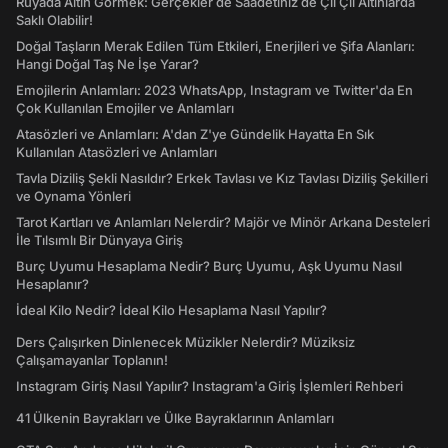
Rüyada Altın Görmek: Gerçekler de Saadetiniz de Çil Çil Altınlarda
Saklı Olabilir!
Doğal Taşların Merak Edilen Tüm Etkileri, Enerjileri ve Şifa Alanları:
Hangi Doğal Taş Ne İşe Yarar?
Emojilerin Anlamları: 2023 WhatsApp, Instagram ve Twitter'da En
Çok Kullanılan Emojiler ve Anlamları
Atasözleri ve Anlamları: A'dan Z'ye Gündelik Hayatta En Sık
Kullanılan Atasözleri ve Anlamları
Tavla Diziliş Şekli Nasıldır? Erkek Tavlası ve Kız Tavlası Diziliş Şekilleri
ve Oynama Yönleri
Tarot Kartları ve Anlamları Nelerdir? Majör ve Minör Arkana Desteleri
İle Tılsımlı Bir Dünyaya Giriş
Burç Uyumu Hesaplama Nedir? Burç Uyumu, Aşk Uyumu Nasıl
Hesaplanır?
İdeal Kilo Nedir? İdeal Kilo Hesaplama Nasıl Yapılır?
Ders Çalışırken Dinlenecek Müzikler Nelerdir? Müziksiz
Çalışamayanlar Toplanın!
Instagram Giriş Nasıl Yapılır? Instagram'a Giriş İşlemleri Rehberi
41 Ülkenin Bayrakları ve Ülke Bayraklarının Anlamları