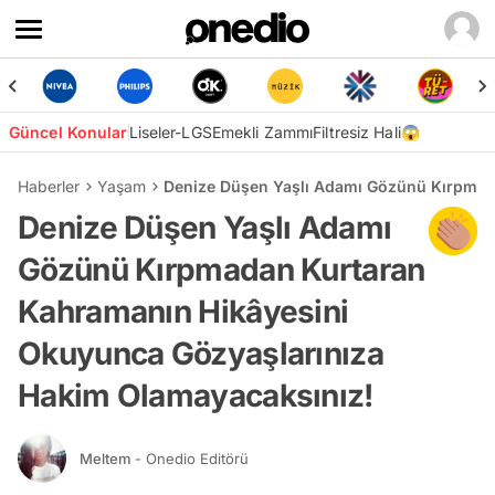
Güncel Konular
Liseler-LGS
Emekli Zammı
Filtresiz Hali😱
Haberler
Yaşam
Denize Düşen Yaşlı Adamı Gözünü Kırpmad
Denize Düşen Yaşlı Adamı
Gözünü Kırpmadan Kurtaran
Kahramanın Hikâyesini
Okuyunca Gözyaşlarınıza
Hakim Olamayacaksınız!
Meltem
- Onedio Editörü