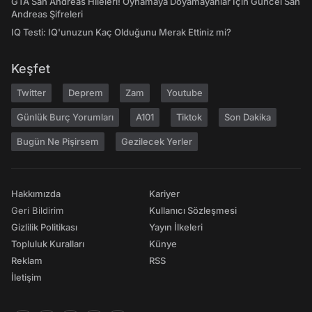
GTA San Andreas Hileleri! Oynamaya Doyamayanlar İçin Güncel San
Andreas Şifreleri
IQ Testi: IQ'unuzun Kaç Olduğunu Merak Ettiniz mi?
Keşfet
Twitter
Deprem
Zam
Youtube
Günlük Burç Yorumları
A101
Tiktok
Son Dakika
Bugün Ne Pişirsem
Gezilecek Yerler
Hakkımızda
Kariyer
Geri Bildirim
Kullanıcı Sözleşmesi
Gizlilik Politikası
Yayın İlkeleri
Topluluk Kuralları
Künye
Reklam
RSS
İletişim