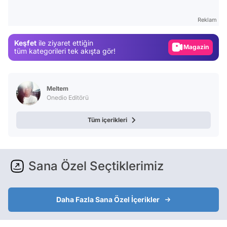
Test
Reklam
Gündem
Keşfet
ile ziyaret ettiğin
Magazin
tüm kategorileri tek akışta gör!
Video
Test
Meltem
Onedio Editörü
Tüm içerikleri
Sana Özel Seçtiklerimiz
Daha Fazla Sana Özel İçerikler