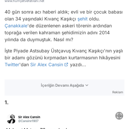
www.hurriyetvefatilani.net
40 gün sonra acı haberi aldık; evli ve bir çocuk babası
olan 34 yaşındaki Kıvanç Kaşıkçı
şehit
oldu.
Çanakkale
'de düzenlenen askeri törenin ardından
toprağa verilen kahraman şehidimizin adını 2014
yılında da duymuştuk. Nasıl mı?
İşte Piyade Astsubay Üstçavuş Kıvanç Kaşıkçı'nın yaşlı
bir adamı gözünü kırpmadan kurtarmasının hikâyesini
Twitter
'dan
Sir Alex Cansin
yazdı...
İçeriğin Devamı Aşağıda
Reklam
1.