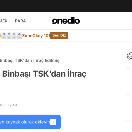
MEK
PARA

ZoneOkey 101
Seri Diz
Binbaşı TSK'dan İhraç Edilmiş
 Binbaşı TSK'dan İhraç
16 - 12:48
en kaynak olarak ekleyin