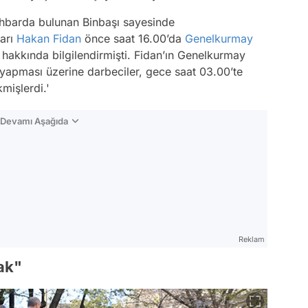
 ihbarda bulunan Binbaşı sayesinde
şarı
Hakan Fidan
önce saat 16.00’da
Genelkurmay
ı hakkında bilgilendirmişti. Fidan’ın Genelkurmay
 yapması üzerine darbeciler, gece saat 03.00’te
mişlerdi.'
n Devamı Aşağıda
Reklam
ak"