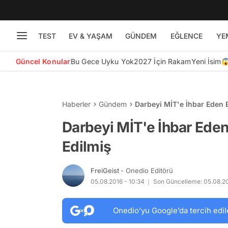
TEST
EV & YAŞAM
GÜNDEM
EĞLENCE
YE
Güncel Konular
Bu Gece Uyku Yok
2027 İçin Rakam
Yeni İsim
Haberler
Gündem
Darbeyi MİT'e İhbar Eden 
Darbeyi MİT'e İhbar Eden
Edilmiş
FreiGeist
- Onedio Editörü
05.08.2016 - 10:34
Son Güncelleme: 05.08.20
Onedio’yu Google’da tercih edil