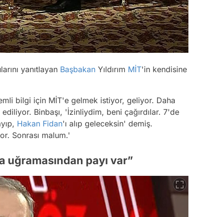
arını yanıtlayan
Başbakan
Yıldırım
MİT
'in kendisine
mli bilgi için MİT'e gelmek istiyor, geliyor. Daha
ediliyor. Binbaşı, 'İzinliydim, beni çağırdılar. 7'de
ayıp,
Hakan Fidan
'ı alıp geleceksin' demiş.
or. Sonrası malum.'
ığa uğramasından payı var”