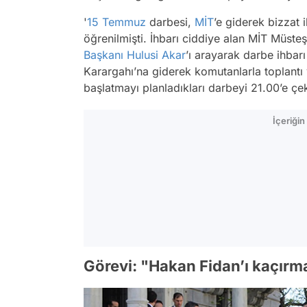
'
15 Temmuz
darbesi,
MİT
’e giderek bizzat
öğrenilmişti. İhbarı ciddiye alan MİT Müste
Başkanı
Hulusi Akar
’ı arayarak darbe ihbar
Karargahı’na giderek komutanlarla toplantı
başlatmayı planladıkları darbeyi 21.00’e çek
İçeriği
Görevi: "Hakan Fidan’ı kaçırm