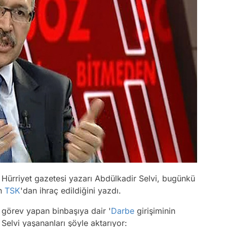
Hürriyet gazetesi yazarı Abdülkadir Selvi, bugünkü
ın
TSK
'dan ihraç edildiğini yazdı.
 görev yapan binbaşıya dair '
Darbe
girişiminin
Selvi yaşananları şöyle aktarıyor: