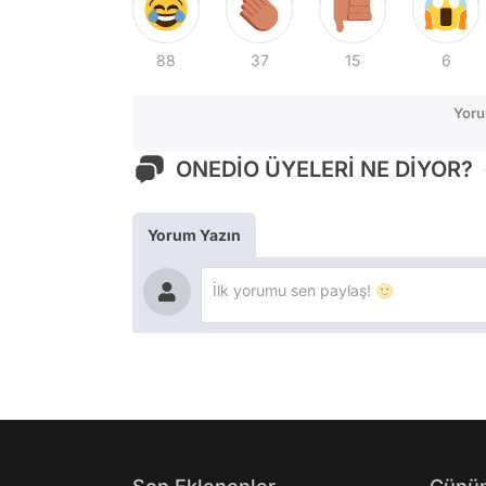
88
37
15
6
Yoru
ONEDİO ÜYELERİ NE DİYOR?
Yorum Yazın