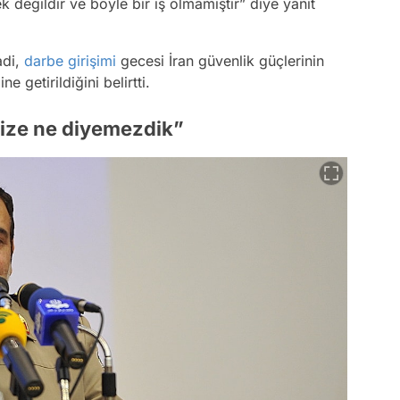
 değildir ve böyle bir iş olmamıştır” diye yanıt
adi,
darbe girişimi
gecesi İran güvenlik güçlerinin
 getirildiğini belirtti.
bize ne diyemezdik”