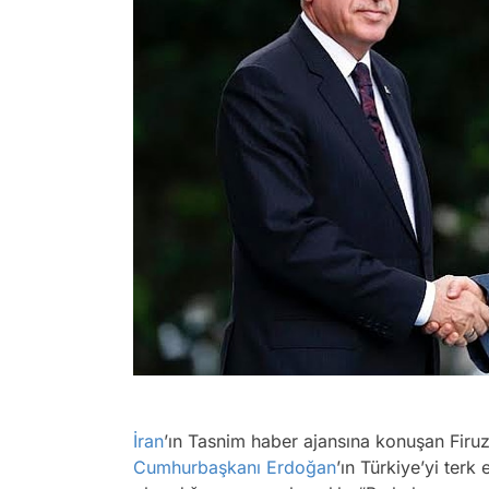
İran
’ın Tasnim haber ajansına konuşan Firu
Cumhurbaşkanı Erdoğan
’ın Türkiye’yi terk