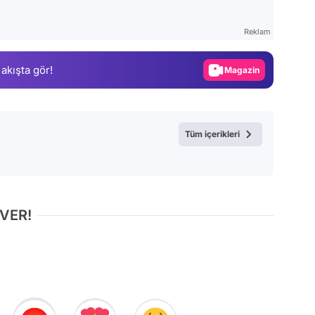
Test
Gündem
Reklam
Magazin
 akışta gör!
Video
Test
Tüm içerikleri
 VER!