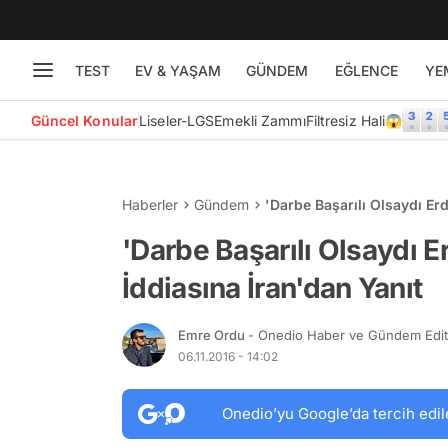
TEST
EV & YAŞAM
GÜNDEM
EĞLENCE
YE
Güncel Konular
Liseler-LGS
Emekli Zammı
Filtresiz Hali😱
Haberler
Gündem
'Darbe Başarılı Olsaydı Er
'Darbe Başarılı Olsaydı E
İddiasına İran'dan Yanıt
Emre Ordu
- Onedio Haber ve Gündem Edi
06.11.2016 - 14:02
Onedio’yu Google’da tercih edil