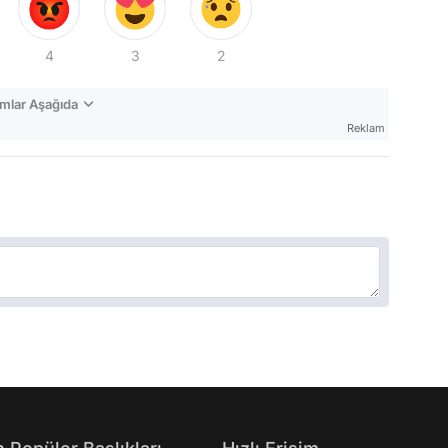
4
3
2
mlar Aşağıda
Reklam