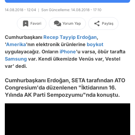
14.08.2018 - 12:04
Son Güncelleme: 14.08.2018 - 17:10
Favori
Yorum Yap
Paylaş
Cumhurbaşkanı
Recep Tayyip Erdoğan
,
'
Amerika
'nın elektronik ürünlerine
boykot
uygulayacağız. Onların
iPhone
'u varsa, öbür tarafta
Samsung
var. Kendi ülkemizde Venüs var, Vestel
var' dedi.
Cumhurbaşkanı Erdoğan, SETA tarafından ATO
Congresium'da düzenlenen "İktidarının 16.
Yılında AK Parti Sempozyumu"nda konuştu.