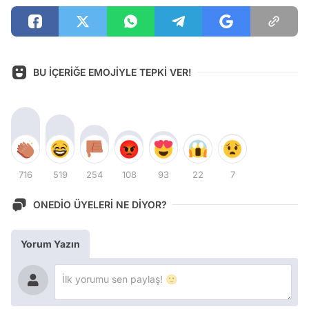
BU İÇERİĞE EMOJİYLE TEPKİ VER!
716
519
254
108
93
22
7
ONEDİO ÜYELERİ NE DİYOR?
Yorum Yazın