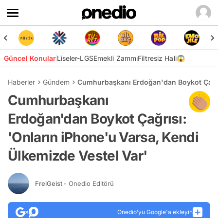
Güncel Konular
Liseler-LGS
Emekli Zammı
Filtresiz Hali😱
Haberler
Gündem
Cumhurbaşkanı Erdoğan'dan Boykot Çağrıs
Cumhurbaşkanı
Erdoğan'dan Boykot Çağrısı:
'Onların iPhone'u Varsa, Kendi
Ülkemizde Vestel Var'
FreiGeist
- Onedio Editörü
Onedio’yu Google'a ekleyin