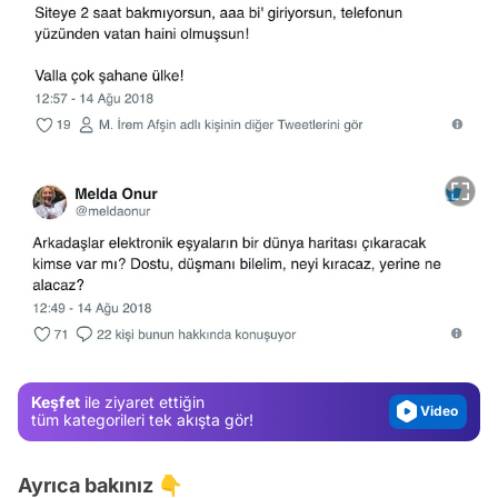
Video
Test
Gündem
Magazin
Video
Keşfet
ile ziyaret ettiğin
Test
tüm kategorileri tek akışta gör!
Ayrıca bakınız 👇