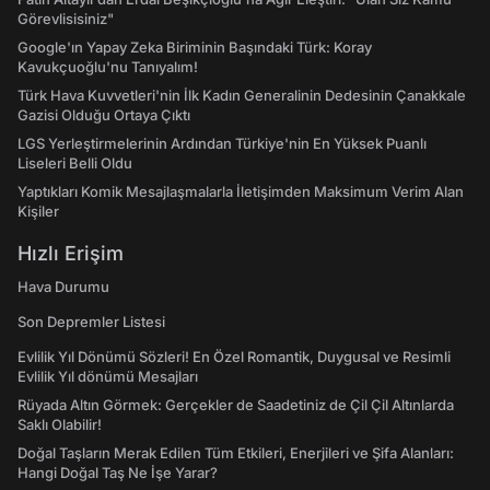
Görevlisisiniz"
Google'ın Yapay Zeka Biriminin Başındaki Türk: Koray
Kavukçuoğlu'nu Tanıyalım!
Türk Hava Kuvvetleri'nin İlk Kadın Generalinin Dedesinin Çanakkale
Gazisi Olduğu Ortaya Çıktı
LGS Yerleştirmelerinin Ardından Türkiye'nin En Yüksek Puanlı
Liseleri Belli Oldu
Yaptıkları Komik Mesajlaşmalarla İletişimden Maksimum Verim Alan
Kişiler
Hızlı Erişim
Hava Durumu
Son Depremler Listesi
Evlilik Yıl Dönümü Sözleri! En Özel Romantik, Duygusal ve Resimli
Evlilik Yıl dönümü Mesajları
Rüyada Altın Görmek: Gerçekler de Saadetiniz de Çil Çil Altınlarda
Saklı Olabilir!
Doğal Taşların Merak Edilen Tüm Etkileri, Enerjileri ve Şifa Alanları:
Hangi Doğal Taş Ne İşe Yarar?