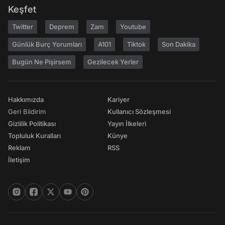
Keşfet
Twitter
Deprem
Zam
Youtube
Günlük Burç Yorumları
A101
Tiktok
Son Dakika
Bugün Ne Pişirsem
Gezilecek Yerler
Hakkımızda
Kariyer
Geri Bildirim
Kullanıcı Sözleşmesi
Gizlilik Politikası
Yayın İlkeleri
Topluluk Kuralları
Künye
Reklam
RSS
İletişim