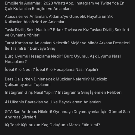
Emojilerin Anlamları: 2023 WhatsApp, Instagram ve Twitter'da En
Çok Kullanılan Emojiler ve Anlamları
Atasözleri ve Anlamları: A'dan Z'ye Gündelik Hayatta En Sık
Kullanılan Atasözleri ve Anlamları
Tavla Diziliş Şekli Nasıldır? Erkek Tavlası ve Kız Tavlası Diziliş Şekilleri
ve Oynama Yönleri
Tarot Kartları ve Anlamları Nelerdir? Majör ve Minör Arkana Desteleri
İle Tılsımlı Bir Dünyaya Giriş
Burç Uyumu Hesaplama Nedir? Burç Uyumu, Aşk Uyumu Nasıl
Hesaplanır?
İdeal Kilo Nedir? İdeal Kilo Hesaplama Nasıl Yapılır?
Ders Çalışırken Dinlenecek Müzikler Nelerdir? Müziksiz
Çalışamayanlar Toplanın!
Instagram Giriş Nasıl Yapılır? Instagram'a Giriş İşlemleri Rehberi
41 Ülkenin Bayrakları ve Ülke Bayraklarının Anlamları
GTA San Andreas Hileleri! Oynamaya Doyamayanlar İçin Güncel San
Andreas Şifreleri
IQ Testi: IQ'unuzun Kaç Olduğunu Merak Ettiniz mi?