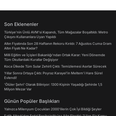
Son Eklenenler
Türkiye'nin Ünlü AVM'si Kapandı, Tüm Mağazalar Boşaltıldı: Metro
Çıkışını Kullananlara Uyarı Yapıldı
Altın Fiyatında Son 28 Haftanın Rekoru Kırıldı: 7 Ağustos Cuma Gram
Altın Fiyatı Ne Kadar?
Milli Eğitim ve İçişleri Bakanlığı’ndan Ortak Karar: Yeni Dönemde
Tüm Okullardaki Kurallar Değişiyor
Koca Ülkede Tüm Sular Zehirli Çıktı: Temizlemesi Asırlar Sürecek
Yıllar Sonra Ortaya Çıktı: Poyraz Karayel'in Meltem'i Hare Sürel
Evlendi!
'Ölüler Şehri' Olarak Biliniyor: 1300 Kişinin Yaşadığı Şehirde 1,5
Milyon Mezar Var
Günün Popüler Başlıkları
Yalnızca Milenyum Çocukları 2000'lilerin Çok İyi Bildiği Şeyler
Fatih Altaylı'dan Erdal Beşikçioğlu'na Ağır Eleştiri: "Ulan Siz Kamu