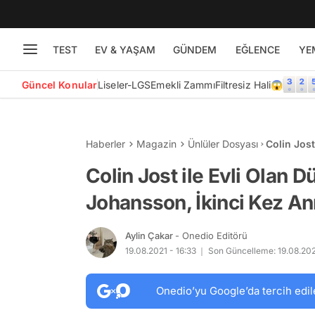
TEST
EV & YAŞAM
GÜNDEM
EĞLENCE
YE
Güncel Konular
Liseler-LGS
Emekli Zammı
Filtresiz Hali😱
Haberler
Magazin
Ünlüler Dosyası
Colin Jost
İkinci Ke
Colin Jost ile Evli Olan 
Johansson, İkinci Kez A
Aylin Çakar
- Onedio Editörü
19.08.2021 - 16:33
Son Güncelleme: 19.08.202
Onedio’yu Google’da tercih edil