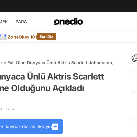
MEK
PARA
ZoneOkey 101
Seri Diz
 ile Evli Olan Dünyaca Ünlü Aktris Scarlett Johansson,
z Anne Olduğunu Açıkladı
Dünyaca Ünlü Aktris Scarlett
nne Olduğunu Açıkladı
1 - 17:37
en kaynak olarak ekleyin