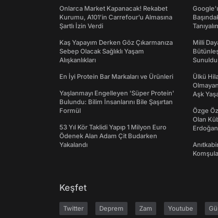
Onlarca Market Kapanacak! Rekabet
Google'ı
Kurumu, A101’in Carrefour’u Almasına
Başında
Şartlı İzin Verdi
Tanıyalı
Kaş Yapayım Derken Göz Çıkarmanıza
Milli Da
Sebep Olacak Sağlıklı Yaşam
Bütünleş
Alışkanlıkları
Sunuldu
En İyi Protein Bar Markaları ve Ürünleri
Ülkü Hila
Olmayan
Yaşlanmayı Engelleyen 'Süper Protein'
Aşk Yaşad
Bulundu: Bilim İnsanlarını Bile Şaşırtan
Formül
Özge Özp
Olan Kü
53 Yıl Kör Taklidi Yapıp 1 Milyon Euro
Erdoğan'
Ödenek Alan Adam Çit Budarken
Yakalandı
Anıtkabir
Komşular
Keşfet
Twitter
Deprem
Zam
Youtube
Gü