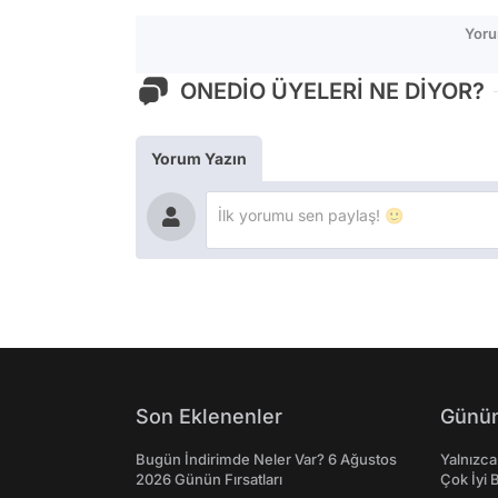
Yoru
ONEDİO ÜYELERİ NE DİYOR?
Yorum Yazın
Son Eklenenler
Günün
Bugün İndirimde Neler Var? 6 Ağustos
Yalnızca
2026 Günün Fırsatları
Çok İyi B