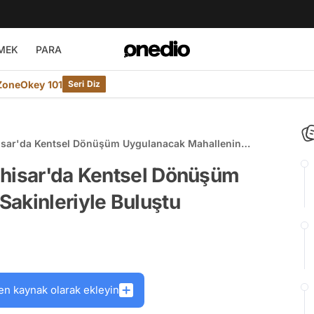
MEK
PARA
ZoneOkey 101
Seri Diz
hisar'da Kentsel Dönüşüm Uygulanacak Mahallenin
ahisar'da Kentsel Dönüşüm
akinleriyle Buluştu
en kaynak olarak ekleyin