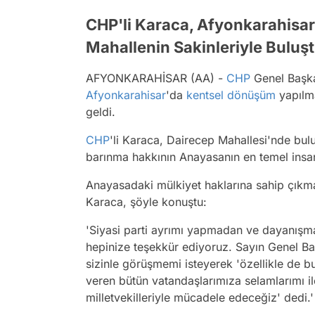
CHP'li Karaca, Afyonkarahis
Mahallenin Sakinleriyle Buluş
AFYONKARAHİSAR (AA) -
CHP
Genel Başka
Afyonkarahisar
'da
kentsel dönüşüm
yapılma
geldi.
CHP
'li Karaca, Dairecep Mahallesi'nde bu
barınma hakkının Anayasanın en temel insan 
Anayasadaki mülkiyet haklarına sahip çıkm
Karaca, şöyle konuştu:
'Siyasi parti ayrımı yapmadan ve dayanışma
hepinize teşekkür ediyoruz. Sayın Genel 
sizinle görüşmemi isteyerek 'özellikle de 
veren bütün vatandaşlarımıza selamlarımı i
milletvekilleriyle mücadele edeceğiz' dedi.'