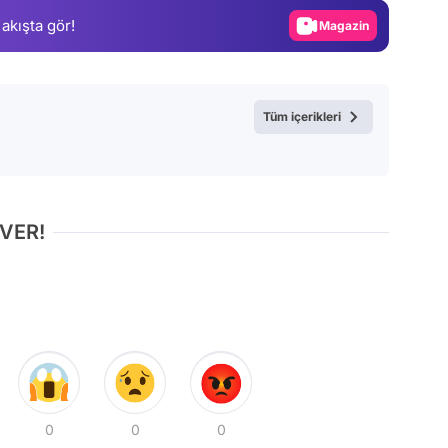
 akışta gör!
Magazin
Video
Test
Tüm içerikleri
 VER!
0
0
0