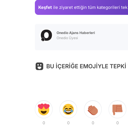
Keşfet
ile ziyaret ettiğin
tüm kategorileri tek
Onedio Ajans Haberleri
Onedio Üyesi
BU İÇERİĞE EMOJİYLE TEPKİ
0
0
0
0