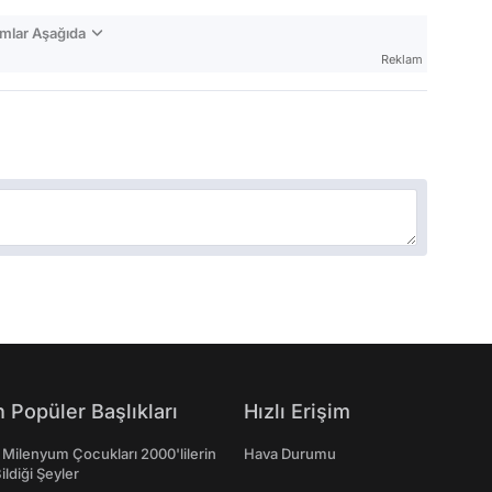
mlar Aşağıda
Reklam
 Popüler Başlıkları
Hızlı Erişim
 Milenyum Çocukları 2000'lilerin
Hava Durumu
ildiği Şeyler