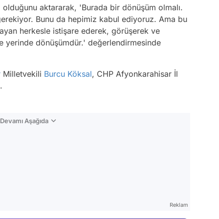
i olduğunu aktararak, 'Burada bir dönüşüm olmalı.
gerekiyor. Bunu da hepimiz kabul ediyoruz. Ama bu
ayan herkesle istişare ederek, görüşerek ve
se yerinde dönüşümdür.' değerlendirmesinde
r
Milletvekili
Burcu Köksal
, CHP Afyonkarahisar İl
.
n Devamı Aşağıda
Video
Test
Reklam
Gündem