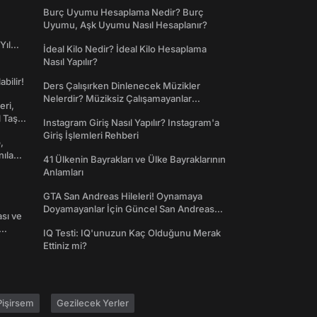
Dünyaya Giriş
Burç Uyumu Hesaplama Nedir? Burç
Uyumu, Aşk Uyumu Nasıl Hesaplanır?
Yıl
İdeal Kilo Nedir? İdeal Kilo Hesaplama
Nasıl Yapılır?
abilir!
Ders Çalışırken Dinlenecek Müzikler
Nelerdir? Müziksiz Çalışamayanlar
eri,
Toplanın!
l Taş
Instagram Giriş Nasıl Yapılır? Instagram'a
Giriş İşlemleri Rehberi
,
nılan
41 Ülkenin Bayrakları ve Ülke Bayraklarının
Anlamları
GTA San Andreas Hileleri! Oynamaya
Doyamayanlar İçin Güncel San Andreas
ası ve
Şifreleri
IQ Testi: IQ'unuzun Kaç Olduğunu Merak
Ettiniz mi?
işirsem
Gezilecek Yerler