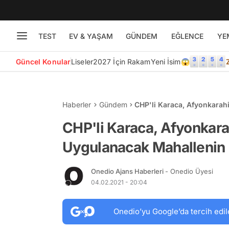
TEST
EV & YAŞAM
GÜNDEM
EĞLENCE
YE
Güncel Konular
Liseler
2027 İçin Rakam
Yeni İsim😱
Haberler
Gündem
CHP'li Karaca, Afyonkara
Sakinleriyle Buluştu
CHP'li Karaca, Afyonkar
Uygulanacak Mahallenin S
Onedio Ajans Haberleri
- Onedio Üyesi
04.02.2021 - 20:04
Onedio’yu Google’da tercih edil