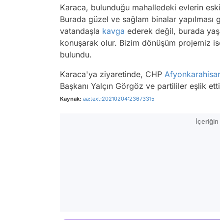
Karaca, bulunduğu mahalledeki evlerin esk
Burada güzel ve sağlam binalar yapılması 
vatandaşla
kavga
ederek değil, burada yaş
konuşarak olur. Bizim dönüşüm projemiz i
bulundu.
Karaca'ya ziyaretinde, CHP
Afyonkarahisa
Başkanı Yalçın Görgöz ve partililer eşlik etti
Kaynak:
aa:text:20210204:23673315
İçeriği