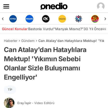
Güncel Konular
Bastonla Vurdu!
"Manyak Mısınız?"
30 Yıl Önce👀
Haberler
Gündem
Can Atalay'dan Hataylılara Mektup! 'Yıkım
Can Atalay'dan Hataylılara
Mektup! 'Yıkımın Sebebi
Olanlar Sizle Buluşmamı
Engelliyor'
TİP
Eray İspir
- Video Editörü