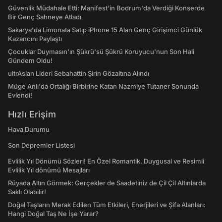
Güvenlik Müdahale Etti: Manifest'in Bodrum'da Verdiği Konserde
Bir Genç Sahneye Atladı
Sakarya'da Limonata Satıp iPhone 15 Alan Genç Girişimci Günlük
Kazancını Paylaştı
Çocuklar Duymasın'ın Şükrü'sü Şükrü Koruyucu'nun Son Hali
Gündem Oldu!
ultrAslan Lideri Sebahattin Şirin Gözaltına Alındı
Müge Anlı'da Ortalığı Birbirine Katan Nazmiye Tutaner Sonunda
Evlendi!
Hızlı Erişim
Hava Durumu
Son Depremler Listesi
Evlilik Yıl Dönümü Sözleri! En Özel Romantik, Duygusal ve Resimli
Evlilik Yıl dönümü Mesajları
Rüyada Altın Görmek: Gerçekler de Saadetiniz de Çil Çil Altınlarda
Saklı Olabilir!
Doğal Taşların Merak Edilen Tüm Etkileri, Enerjileri ve Şifa Alanları:
Hangi Doğal Taş Ne İşe Yarar?