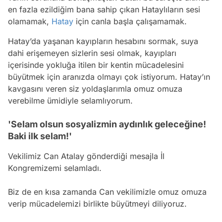
en fazla ezildiğim bana sahip çıkan Hataylıların sesi
olamamak,
Hatay
için canla başla çalışamamak.
Hatay’da yaşanan kayıpların hesabını sormak, suya
dahi erişemeyen sizlerin sesi olmak, kayıpları
içerisinde yokluğa itilen bir kentin mücadelesini
büyütmek için aranızda olmayı çok istiyorum. Hatay’ın
kavgasını veren siz yoldaşlarımla omuz omuza
verebilme ümidiyle selamlıyorum.
'Selam olsun sosyalizmin aydınlık geleceğine!
Baki ilk selam!'
Vekilimiz Can Atalay gönderdiği mesajla İl
Kongremizemi selamladı.
Biz de en kısa zamanda Can vekilimizle omuz omuza
verip mücadelemizi birlikte büyütmeyi diliyoruz.