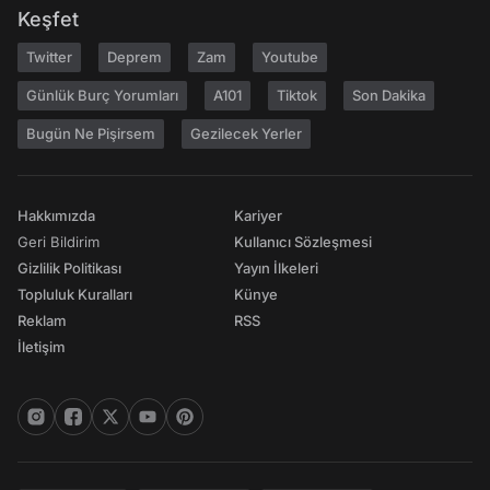
Keşfet
Twitter
Deprem
Zam
Youtube
Günlük Burç Yorumları
A101
Tiktok
Son Dakika
Bugün Ne Pişirsem
Gezilecek Yerler
Hakkımızda
Kariyer
Geri Bildirim
Kullanıcı Sözleşmesi
Gizlilik Politikası
Yayın İlkeleri
Topluluk Kuralları
Künye
Reklam
RSS
İletişim