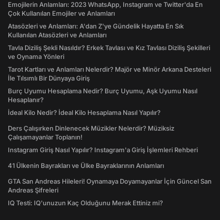
Emojilerin Anlamları: 2023 WhatsApp, Instagram ve Twitter'da En
Çok Kullanılan Emojiler ve Anlamları
Atasözleri ve Anlamları: A'dan Z'ye Gündelik Hayatta En Sık
Kullanılan Atasözleri ve Anlamları
Tavla Diziliş Şekli Nasıldır? Erkek Tavlası ve Kız Tavlası Diziliş Şekilleri
ve Oynama Yönleri
Tarot Kartları ve Anlamları Nelerdir? Majör ve Minör Arkana Desteleri
İle Tılsımlı Bir Dünyaya Giriş
Burç Uyumu Hesaplama Nedir? Burç Uyumu, Aşk Uyumu Nasıl
Hesaplanır?
İdeal Kilo Nedir? İdeal Kilo Hesaplama Nasıl Yapılır?
Ders Çalışırken Dinlenecek Müzikler Nelerdir? Müziksiz
Çalışamayanlar Toplanın!
Instagram Giriş Nasıl Yapılır? Instagram'a Giriş İşlemleri Rehberi
41 Ülkenin Bayrakları ve Ülke Bayraklarının Anlamları
GTA San Andreas Hileleri! Oynamaya Doyamayanlar İçin Güncel San
Andreas Şifreleri
IQ Testi: IQ'unuzun Kaç Olduğunu Merak Ettiniz mi?