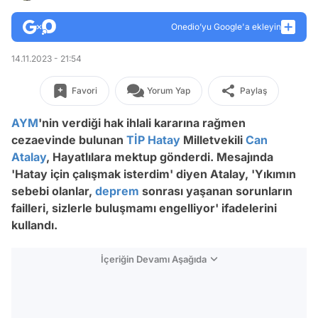
Onedio’yu Google'a ekleyin
14.11.2023 - 21:54
Favori
Yorum Yap
Paylaş
AYM
'nin verdiği hak ihlali kararına rağmen
cezaevinde bulunan
TİP
Hatay
Milletvekili
Can
Atalay
, Hayatlılara mektup gönderdi. Mesajında
'Hatay için çalışmak isterdim' diyen Atalay, 'Yıkımın
sebebi olanlar,
deprem
sonrası yaşanan sorunların
failleri, sizlerle buluşmamı engelliyor' ifadelerini
kullandı.
İçeriğin Devamı Aşağıda