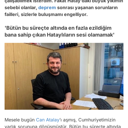
çalışabilmek isterdim. Fakat Hatay’daki büyük yıkımın
sebebi olanlar,
deprem
sonrası yaşanan sorunların
failleri, sizlerle buluşmamı engelliyor.
'Bütün bu süreçte altında en fazla ezildiğim
bana sahip çıkan Hataylıların sesi olamamak'
Mesele bugün
Can Atalay
’ı aşmış, Cumhuriyetimizin
varlık sorununa dönüşmüştür. Bütün bu süreçte altında