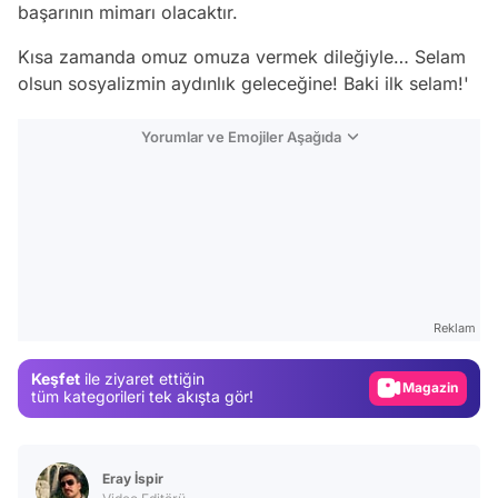
başarının mimarı olacaktır.
Kısa zamanda omuz omuza vermek dileğiyle… Selam
olsun sosyalizmin aydınlık geleceğine! Baki ilk selam!'
Yorumlar ve Emojiler Aşağıda
Video
Test
Gündem
Reklam
Magazin
Keşfet
ile ziyaret ettiğin
tüm kategorileri tek akışta gör!
Video
Test
Eray İspir