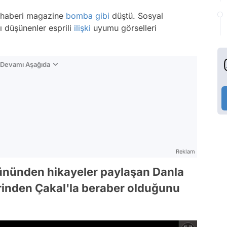
ğı haberi magazine
bomba
gibi
düştü. Sosyal
ı düşünenler esprili
ilişki
uyumu görselleri
n Devamı Aşağıda
Reklam
ününden hikayeler paylaşan Danla
erinden Çakal'la beraber olduğunu