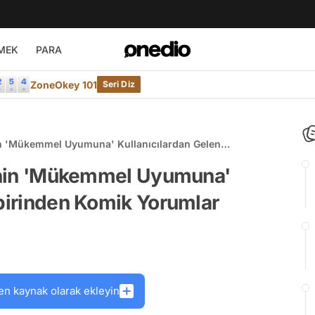
MEK
PARA
ZoneOkey 101
Seri Diz
inin 'Mükemmel Uyumuna' Kullanıcılardan Gelen
ar
ftinin 'Mükemmel Uyumuna'
rbirinden Komik Yorumlar
en kaynak olarak ekleyin