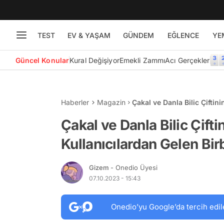
TEST
EV & YAŞAM
GÜNDEM
EĞLENCE
YE
Güncel Konular
Kural Değişiyor
Emekli Zammı
Acı Gerçekler
Haberler
Magazin
Çakal ve Danla Bilic Çift
Birbirinden Komik Yoruml
Çakal ve Danla Bilic Çi
Kullanıcılardan Gelen Bi
Gizem
- Onedio Üyesi
07.10.2023 - 15:43
Onedio’yu Google’da tercih edil