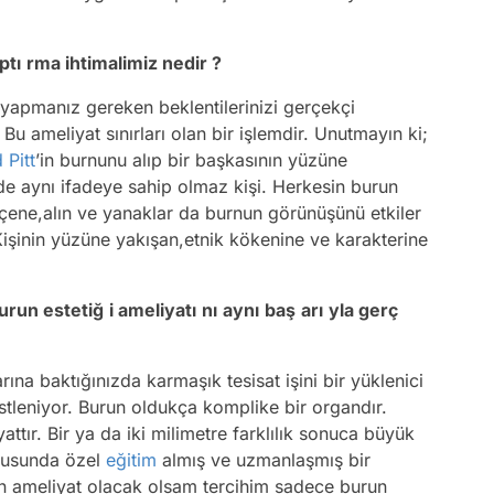
ptı
rma ihtimalimiz nedir ?
k yapmanız gereken beklentilerinizi gerçekçi
Bu ameliyat sınırları olan bir işlemdir. Unutmayın ki;
 Pitt
’in burnunu alıp bir başkasının yüzüne
 de aynı ifadeye sahip olmaz kişi. Herkesin burun
ca çene,alın ve yanaklar da burnun görünüşünü etkiler
. Kişinin yüzüne yakışan,etnik kökenine ve karakterine
burun estetiğ
i ameliyatı
nı
aynı
baş
arı
yla gerç
na baktığınızda karmaşık tesisat işini bir yüklenici
üstleniyor. Burun oldukça komplike bir organdır.
ttır. Bir ya da iki milimetre farklılık sonuca büyük
onusunda özel
eğitim
almış ve uzmanlaşmış bir
Ben ameliyat olacak olsam tercihim sadece burun