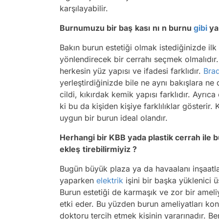
karşılayabilir.
Burnumuzu bir baş
kası
nı
n burnu
gibi
ya
Bakın burun estetiği olmak istediğinizde il
yönlendirecek bir cerrahı seçmek olmalıdır. 
herkesin yüz yapısı ve ifadesi farklıdır.
Brad
yerleştirdiğinizde bile ne aynı bakışlara ne
cildi, kıkırdak kemik yapısı farklıdır. Ayrı
ki bu da kişiden kişiye farklılıklar gösterir
uygun bir burun ideal olandır.
Herhangi bir KBB yada plastik cerrah ile 
ekleş
tirebilirmiyiz ?
Bugün büyük plaza ya da havaalanı inşaatları
yaparken
elektrik
işini bir başka yüklenici 
Burun estetiği de karmaşık ve zor bir ameliya
etki eder. Bu yüzden burun ameliyatları k
doktoru tercih etmek kişinin yararınadır. 