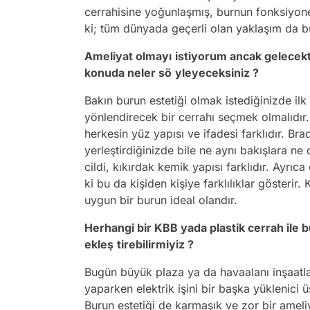
cerrahisine yoğunlaşmış, burnun fonksiyone
ki; tüm dünyada geçerli olan yaklaşım da b
Ameliyat olmayı
istiyorum ancak gelecekt
konuda neler sö
yleyeceksiniz ?
Bakın burun estetiği olmak istediğinizde il
yönlendirecek bir cerrahı seçmek olmalıdır. 
herkesin yüz yapısı ve ifadesi farklıdır. Bra
yerleştirdiğinizde bile ne aynı bakışlara ne
cildi, kıkırdak kemik yapısı farklıdır. Ayrı
ki bu da kişiden kişiye farklılıklar gösterir
uygun bir burun ideal olandır.
Herhangi bir KBB yada plastik cerrah ile 
ekleş
tirebilirmiyiz ?
Bugün büyük plaza ya da havaalanı inşaatları
yaparken elektrik işini bir başka yüklenici 
Burun estetiği de karmaşık ve zor bir ameliya