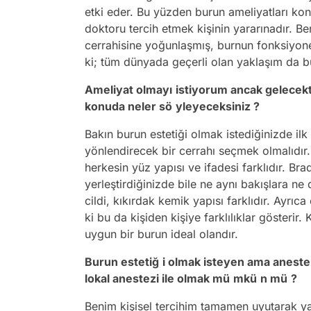
etki eder. Bu yüzden burun ameliyatları ko
doktoru tercih etmek kişinin yararınadır. 
cerrahisine yoğunlaşmış, burnun fonksiyone
ki; tüm dünyada geçerli olan yaklaşım da b
Ameliyat olmayı
istiyorum ancak gelecekt
konuda neler sö
yleyeceksiniz ?
Bakın burun estetiği olmak istediğinizde il
yönlendirecek bir cerrahı seçmek olmalıdır. 
herkesin yüz yapısı ve ifadesi farklıdır. Bra
yerleştirdiğinizde bile ne aynı bakışlara ne
cildi, kıkırdak kemik yapısı farklıdır. Ayrı
ki bu da kişiden kişiye farklılıklar gösterir
uygun bir burun ideal olandır.
Burun estetiğ
i olmak isteyen ama aneste
lokal anestezi ile olmak mü
mkü
n mü
?
Benim kişisel tercihim tamamen uyutarak ya