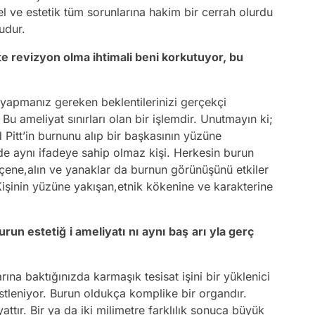
l ve estetik tüm sorunlarına hakim bir cerrah olurdu
udur.
e revizyon olma ihtimali beni korkutuyor, bu
k yapmanız gereken beklentilerinizi gerçekçi
Bu ameliyat sınırları olan bir işlemdir. Unutmayın ki;
d Pitt’in burnunu alıp bir başkasının yüzüne
 de aynı ifadeye sahip olmaz kişi. Herkesin burun
ca çene,alın ve yanaklar da burnun görünüşünü etkiler
. Kişinin yüzüne yakışan,etnik kökenine ve karakterine
burun estetiğ
i ameliyatı
nı
aynı
baş
arı
yla gerç
na baktığınızda karmaşık tesisat işini bir yüklenici
üstleniyor. Burun oldukça komplike bir organdır.
ttır. Bir ya da iki milimetre farklılık sonuca büyük