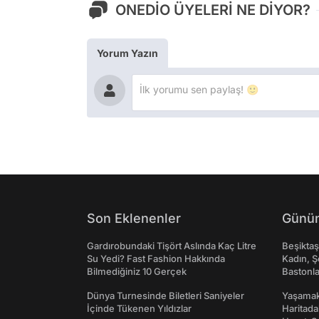
ONEDİO ÜYELERİ NE DİYOR?
Yorum Yazın
Son Eklenenler
Günün
Gardırobundaki Tişört Aslında Kaç Litre
Beşikta
Su Yedi? Fast Fashion Hakkında
Kadın, Ş
Bilmediğiniz 10 Gerçek
Bastonl
Dünya Turnesinde Biletleri Saniyeler
Yaşamak 
İçinde Tükenen Yıldızlar
Haritada