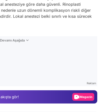
kal anesteziye göre daha güvenli. Rinoplasti
bu nedenle uzun dönemli komplikasyon riskli diğer
irdir. Lokal anestezi belki sınırlı ve kısa sürecek
n Devamı Aşağıda
Video
Test
Reklam
Gündem
 akışta gör!
Magazin
Video