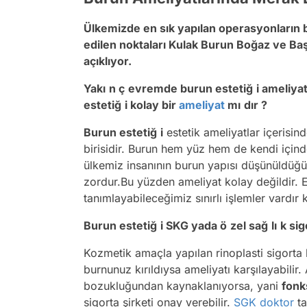
Ülkemizde en sık yapılan operasyonların 
edilen noktaları Kulak Burun Boğaz ve B
açıklıyor.
Yakı
n ç
evremde burun estetiğ
i ameliyat
estetiğ
i kolay bir
ameliyat
mı
dı
r ?
Burun estetiğ
i
estetik ameliyatlar içerisin
birisidir. Burun hem yüz hem de kendi içinde
ülkemiz insanının burun yapısı düşünüldü
zordur.Bu yüzden ameliyat kolay değildir. E
tanımlayabileceğimiz sınırlı işlemler vardır 
Burun estetiğ
i SKG yada ö
zel sağ
lı
k sig
Kozmetik amaçla yapılan rinoplasti sigorta 
burnunuz kırıldıysa ameliyatı karşılayabilir
bozukluğundan kaynaklanıyorsa, yani
fonk
sigorta şirketi onay verebilir.
SGK
doktor
ta