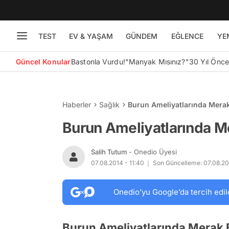
TEST
EV & YAŞAM
GÜNDEM
EĞLENCE
YE
Güncel Konular
Bastonla Vurdu!
"Manyak Mısınız?"
30 Yıl Önc
Haberler
Sağlık
Burun Ameliyatlarında Merak
Burun Ameliyatlarında Me
Salih Tutum
- Onedio Üyesi
07.08.2014 - 11:40
Son Güncelleme: 07.08.20
Onedio’yu Google’da tercih edil
Burun Ameliyatlarında Merak 