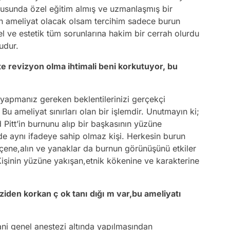
nusunda özel eğitim almış ve uzmanlaşmış bir
Ben ameliyat olacak olsam tercihim sadece burun
l ve estetik tüm sorunlarına hakim bir cerrah olurdu
udur.
e revizyon olma ihtimali beni korkutuyor, bu
k yapmanız gereken beklentilerinizi gerçekçi
Bu ameliyat sınırları olan bir işlemdir. Unutmayın ki;
d Pitt’in burnunu alıp bir başkasının yüzüne
 de aynı ifadeye sahip olmaz kişi. Herkesin burun
ca çene,alın ve yanaklar da burnun görünüşünü etkiler
. Kişinin yüzüne yakışan,etnik kökenine ve karakterine
ziden korkan ç
ok tanı
dığı
m var,bu ameliyatı
ni genel anestezi altında yapılmasından