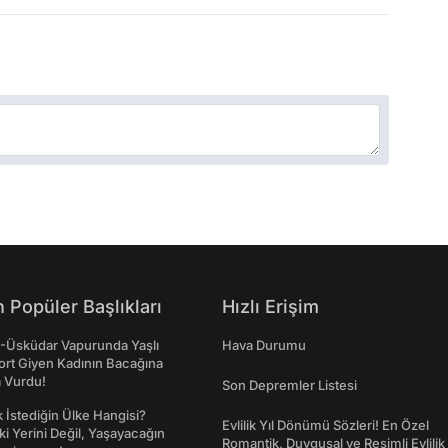
 Popüler Başlıkları
Hızlı Erişim
ş-Üsküdar Vapurunda Yaşlı
Hava Durumu
ort Giyen Kadının Bacağına
a Vurdu!
Son Depremler Listesi
İstediğin Ülke Hangisi?
Evlilik Yıl Dönümü Sözleri! En Özel
ki Yerini Değil, Yaşayacağın
Romantik, Duygusal ve Resimli Evlilik 