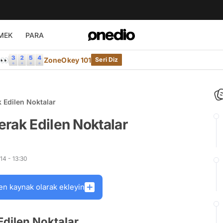
MEK
PARA
e👀
ZoneOkey 101
Seri Diz
 Edilen Noktalar
rak Edilen Noktalar
14 - 13:30
en kaynak olarak ekleyin
Edilen Noktalar