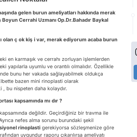
başında gelen burun ameliyatları hakkında merak
aş Boyun Cerrahi Uzmanı Op.Dr.Bahadır Baykal
ı
olan ç
ok kiş
i var, merak ediyorum acaba burun
deki en karmaşık ve cerrahı zorluyan işlemlerden
ki yapılarla uyumlu ve orantılı olmalıdır. Özellikle
ğünde bunu her vakada sağlayabilmek oldukça
lbette bazen mini rinoplasti olarak
ki , bu nispeten daha kolaydır.
ortası
kapsamında mı
dı
r ?
kapsamında değildir. Geçirdiğiniz bir travma ile
. Ayrıca nefes alma sorunu burundaki şekil
siyonel rinoplasti
gerekiyorsa sözleşmenize göre
rafından uygundur raporu çıkarılırsa ameliyatı