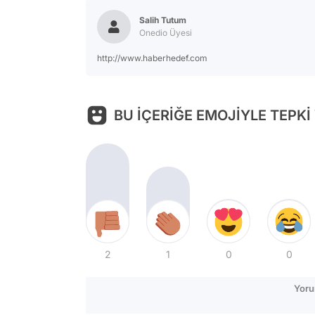
Salih Tutum
Onedio Üyesi
http://www.haberhedef.com
BU İÇERİĞE EMOJİYLE TEPKİ
2
1
0
0
Yoru