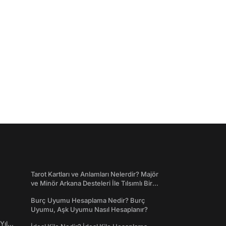
Tarot Kartları ve Anlamları Nelerdir? Majör
ve Minör Arkana Desteleri İle Tılsımlı Bir
Dünyaya Giriş
Burç Uyumu Hesaplama Nedir? Burç
Uyumu, Aşk Uyumu Nasıl Hesaplanır?
Yıl