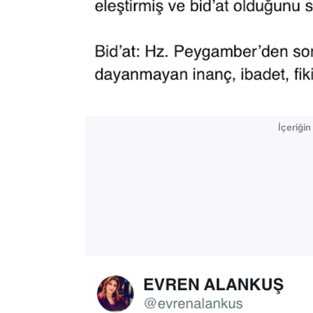
İçeriği