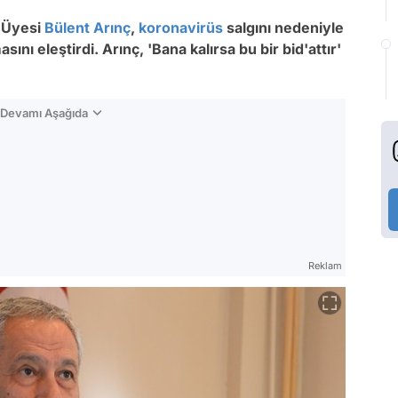
 Üyesi
Bülent Arınç
,
koronavirüs
salgını nedeniyle
ı eleştirdi. Arınç, 'Bana kalırsa bu bir bid'attır'
n Devamı Aşağıda
Reklam