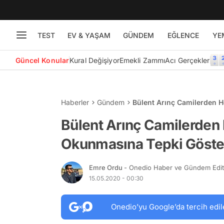
TEST
EV & YAŞAM
GÜNDEM
EĞLENCE
YE
Güncel Konular
Kural Değişiyor
Emekli Zammı
Acı Gerçekler
Haberler
Gündem
Bülent Arınç Camilerden 
Bülent Arınç Camilerden
Okunmasına Tepki Göste
Emre Ordu
- Onedio Haber ve Gündem Edi
15.05.2020 - 00:30
Onedio’yu Google’da tercih edil