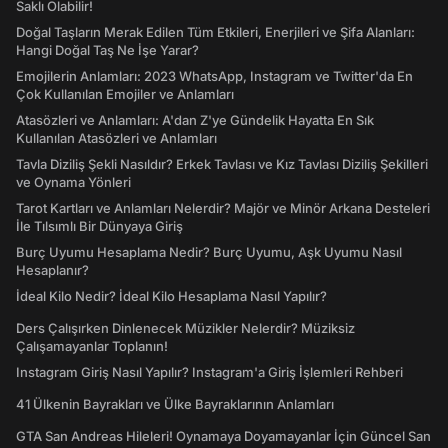
Saklı Olabilir!
Doğal Taşların Merak Edilen Tüm Etkileri, Enerjileri ve Şifa Alanları:
Hangi Doğal Taş Ne İşe Yarar?
Emojilerin Anlamları: 2023 WhatsApp, Instagram ve Twitter'da En
Çok Kullanılan Emojiler ve Anlamları
Atasözleri ve Anlamları: A'dan Z'ye Gündelik Hayatta En Sık
Kullanılan Atasözleri ve Anlamları
Tavla Diziliş Şekli Nasıldır? Erkek Tavlası ve Kız Tavlası Diziliş Şekilleri
ve Oynama Yönleri
Tarot Kartları ve Anlamları Nelerdir? Majör ve Minör Arkana Desteleri
İle Tılsımlı Bir Dünyaya Giriş
Burç Uyumu Hesaplama Nedir? Burç Uyumu, Aşk Uyumu Nasıl
Hesaplanır?
İdeal Kilo Nedir? İdeal Kilo Hesaplama Nasıl Yapılır?
Ders Çalışırken Dinlenecek Müzikler Nelerdir? Müziksiz
Çalışamayanlar Toplanın!
Instagram Giriş Nasıl Yapılır? Instagram'a Giriş İşlemleri Rehberi
41 Ülkenin Bayrakları ve Ülke Bayraklarının Anlamları
GTA San Andreas Hileleri! Oynamaya Doyamayanlar İçin Güncel San