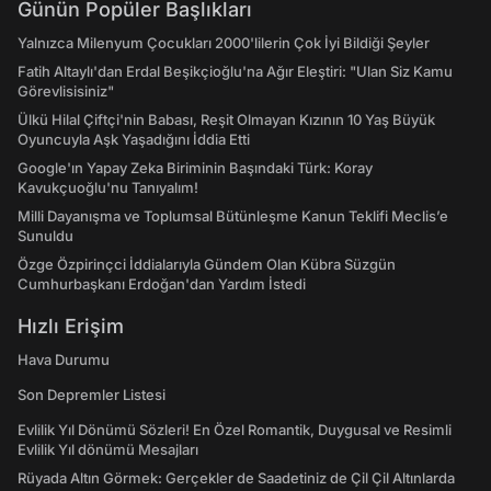
Günün Popüler Başlıkları
Yalnızca Milenyum Çocukları 2000'lilerin Çok İyi Bildiği Şeyler
Fatih Altaylı'dan Erdal Beşikçioğlu'na Ağır Eleştiri: "Ulan Siz Kamu
Görevlisisiniz"
Ülkü Hilal Çiftçi'nin Babası, Reşit Olmayan Kızının 10 Yaş Büyük
Oyuncuyla Aşk Yaşadığını İddia Etti
Google'ın Yapay Zeka Biriminin Başındaki Türk: Koray
Kavukçuoğlu'nu Tanıyalım!
Milli Dayanışma ve Toplumsal Bütünleşme Kanun Teklifi Meclis’e
Sunuldu
Özge Özpirinçci İddialarıyla Gündem Olan Kübra Süzgün
Cumhurbaşkanı Erdoğan'dan Yardım İstedi
Hızlı Erişim
Hava Durumu
Son Depremler Listesi
Evlilik Yıl Dönümü Sözleri! En Özel Romantik, Duygusal ve Resimli
Evlilik Yıl dönümü Mesajları
Rüyada Altın Görmek: Gerçekler de Saadetiniz de Çil Çil Altınlarda