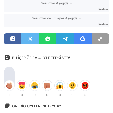
Yorumlar Aşağıda
Reklam
Yorumlar ve Emojiler Aşağıda
Reklam
BU İÇERİĞE EMOJİYLE TEPKİ VER!
1
0
0
0
0
0
0
ONEDİO ÜYELERİ NE DİYOR?