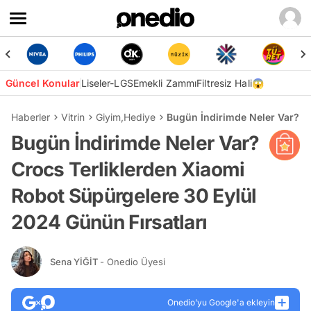
Güncel Konular
Liseler-LGS
Emekli Zammı
Filtresiz Hali😱
Haberler
Vitrin
Giyim
,
Hediye
Bugün İndirimde Neler Var? Cr
Bugün İndirimde Neler Var?
Crocs Terliklerden Xiaomi
Robot Süpürgelere 30 Eylül
2024 Günün Fırsatları
Sena YİĞİT
- Onedio Üyesi
Onedio’yu Google'a ekleyin