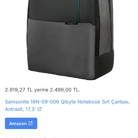
2.919,27 TL yerine 2.499,00 TL.
Samsonite 16N-09-006 Qibyte Notebook Sırt Çantası,
Antrasit, 17,3'
Amazon