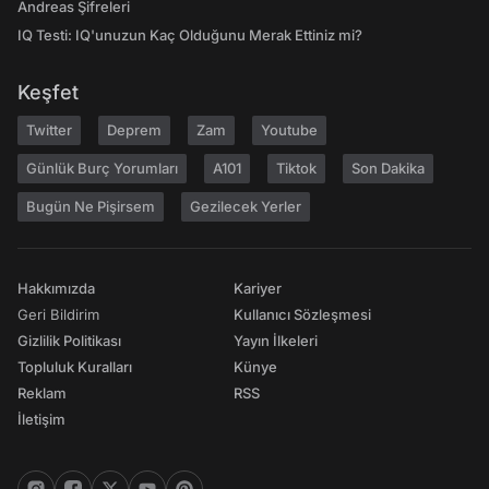
Andreas Şifreleri
IQ Testi: IQ'unuzun Kaç Olduğunu Merak Ettiniz mi?
Keşfet
Twitter
Deprem
Zam
Youtube
Günlük Burç Yorumları
A101
Tiktok
Son Dakika
Bugün Ne Pişirsem
Gezilecek Yerler
Hakkımızda
Kariyer
Geri Bildirim
Kullanıcı Sözleşmesi
Gizlilik Politikası
Yayın İlkeleri
Topluluk Kuralları
Künye
Reklam
RSS
İletişim