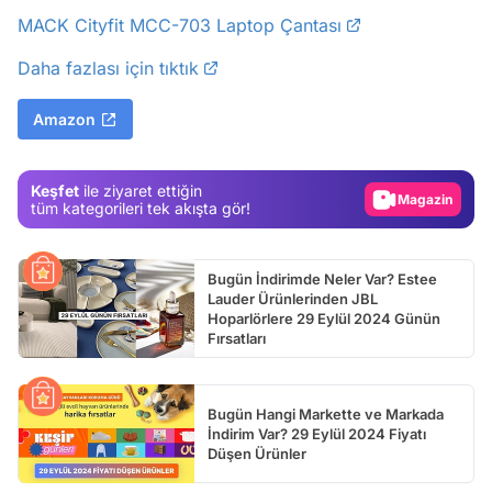
MACK Cityfit MCC-703 Laptop Çantası
Video
Daha fazlası için tıktık
Test
Amazon
Gündem
Magazin
Keşfet
ile ziyaret ettiğin
Video
tüm kategorileri tek akışta gör!
Test
Bugün İndirimde Neler Var? Estee
Lauder Ürünlerinden JBL
Hoparlörlere 29 Eylül 2024 Günün
Fırsatları
Bugün Hangi Markette ve Markada
İndirim Var? 29 Eylül 2024 Fiyatı
Düşen Ürünler