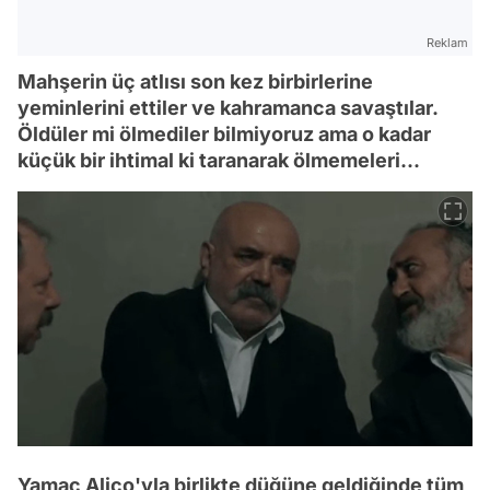
Reklam
Mahşerin üç atlısı son kez birbirlerine
yeminlerini ettiler ve kahramanca savaştılar.
Öldüler mi ölmediler bilmiyoruz ama o kadar
küçük bir ihtimal ki taranarak ölmemeleri...
Yamaç Aliço'yla birlikte düğüne geldiğinde tüm