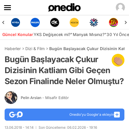
Güncel Konular
YKS Değişecek mi?
"Manyak Mısınız?"
30 Yıl Önc
Haberler
Dizi & Film
Bugün Başlayacak Çukur Dizisinin Katli
Bugün Başlayacak Çukur
Dizisinin Katliam Gibi Geçen
Sezon Finalinde Neler Olmuştu?
Pelin Arslan
- Misafir Editör
Onedio’yu Google'a ekleyin
13.06.2018 - 14:14
Son Güncelleme: 06.02.2026 - 19:16