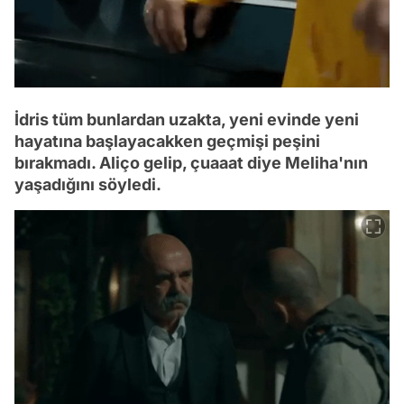
İdris tüm bunlardan uzakta, yeni evinde yeni
hayatına başlayacakken geçmişi peşini
bırakmadı. Aliço gelip, çuaaat diye Meliha'nın
yaşadığını söyledi.