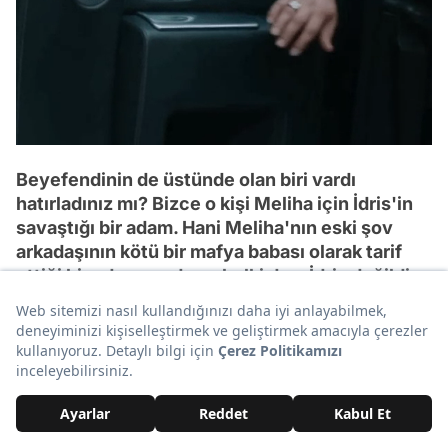
Beyefendinin de üstünde olan biri vardı
hatırladınız mı? Bizce o kişi Meliha için İdris'in
savaştığı bir adam. Hani Meliha'nın eski şov
arkadaşının kötü bir mafya babası olarak tarif
ettiği bir adam vardı ya, belki de o İdris değildi.
İdris Çukur için bu savaştan çekilmiş ve
Meliha'yı resmen ölüme bırakmış belki de. Ya da
o adama da yar olmamıştır Meliha ve bu adam da
yıllar sonra İdris'in elinde her şeyi almak için
geri dönmüştür belki kim kim bilir...