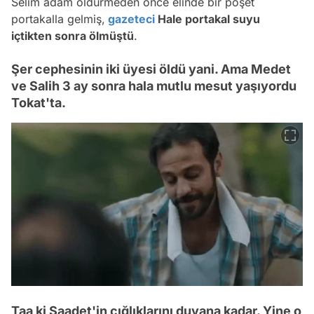
Selim adam öldürmeden önce elinde bir poşet
portakalla gelmiş,
gazeteci
Hale portakal suyu
içtikten sonra ölmüştü
.
Şer cephesinin iki üyesi öldü yani. Ama Medet
ve Salih 3 ay sonra hala mutlu mesut yaşıyordu
Tokat'ta.
Taa ki Saadet'in çığlıklarını duyana kadar. Yine o