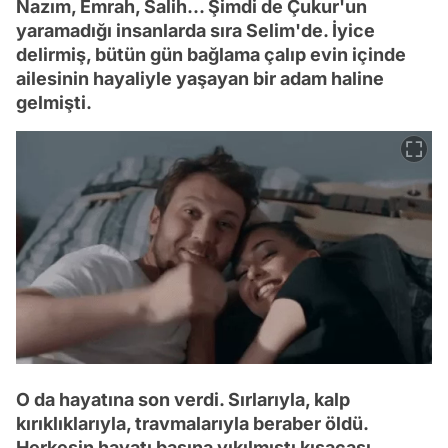
Nazım, Emrah, Salih... Şimdi de Çukur'un
yaramadığı insanlarda sıra Selim'de. İyice
delirmiş, bütün gün bağlama çalıp evin içinde
ailesinin hayaliyle yaşayan bir adam haline
gelmişti.
O da hayatına son verdi. Sırlarıyla, kalp
kırıklıklarıyla, travmalarıyla beraber öldü.
Herkesin hayatı başına yıkılmıştı kısacası.