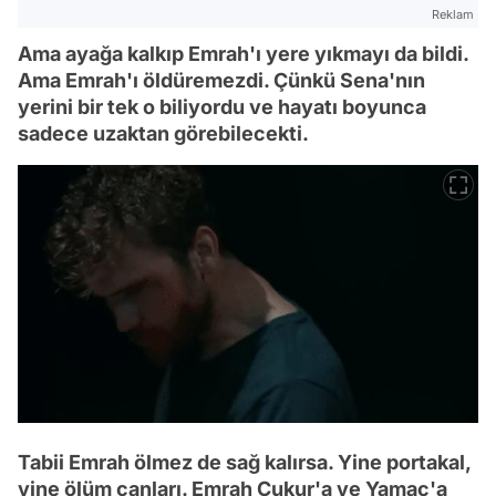
Reklam
Ama ayağa kalkıp Emrah'ı yere yıkmayı da bildi.
Ama Emrah'ı öldüremezdi. Çünkü Sena'nın
yerini bir tek o biliyordu ve hayatı boyunca
sadece uzaktan görebilecekti.
Tabii Emrah ölmez de sağ kalırsa. Yine portakal,
yine ölüm çanları. Emrah Çukur'a ve Yamaç'a