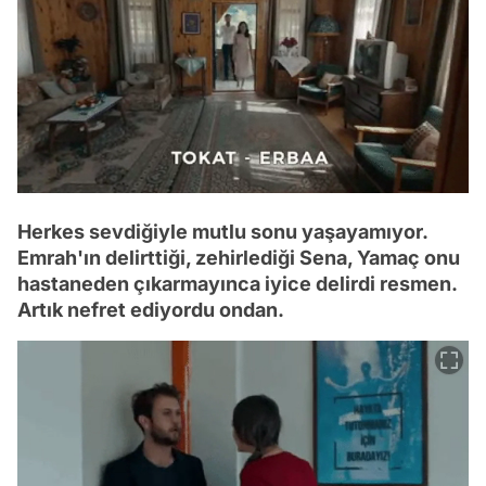
Herkes sevdiğiyle mutlu sonu yaşayamıyor.
Emrah'ın delirttiği, zehirlediği Sena, Yamaç onu
hastaneden çıkarmayınca iyice delirdi resmen.
Artık nefret ediyordu ondan.