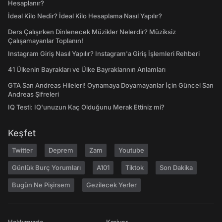
Hesaplanır?
İdeal Kilo Nedir? İdeal Kilo Hesaplama Nasıl Yapılır?
Ders Çalışırken Dinlenecek Müzikler Nelerdir? Müziksiz
Çalışamayanlar Toplanın!
Instagram Giriş Nasıl Yapılır? Instagram'a Giriş İşlemleri Rehberi
41 Ülkenin Bayrakları ve Ülke Bayraklarının Anlamları
GTA San Andreas Hileleri! Oynamaya Doyamayanlar İçin Güncel San
Andreas Şifreleri
IQ Testi: IQ'unuzun Kaç Olduğunu Merak Ettiniz mi?
Keşfet
Twitter
Deprem
Zam
Youtube
Günlük Burç Yorumları
A101
Tiktok
Son Dakika
Bugün Ne Pişirsem
Gezilecek Yerler