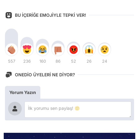
BU İÇERİĞE EMOJİYLE TEPKİ VER!
557
236
160
86
52
26
24
ONEDİO ÜYELERİ NE DİYOR?
Yorum Yazın