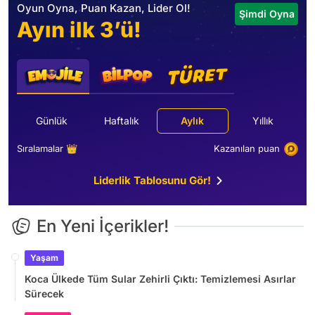
Oyun Oyna, Puan Kazan, Lider Ol!
Şimdi Oyna
Ayın ilk 3’ü!
Günlük
Haftalık
Aylık
Yıllık
Sıralamalar 👑
Kazanılan puan
Liderlik Tablosunu Gör!
En Yeni İçerikler!
Yaşam
Koca Ülkede Tüm Sular Zehirli Çıktı: Temizlemesi Asırlar
Sürecek