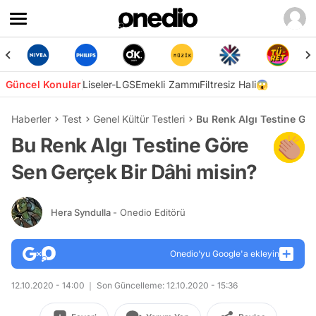
Güncel Konular
Liseler-LGS
Emekli Zammı
Filtresiz Hali😱
Haberler
Test
Genel Kültür Testleri
Bu Renk Algı Testine Gör
Bu Renk Algı Testine Göre
Sen Gerçek Bir Dâhi misin?
Hera Syndulla
- Onedio Editörü
Onedio’yu Google'a ekleyin
12.10.2020 - 14:00
Son Güncelleme: 12.10.2020 - 15:36