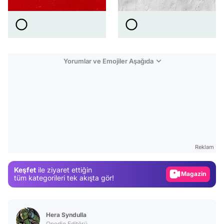
Yorumlar ve Emojiler Aşağıda
Video
Test
Gündem
Reklam
Magazin
Keşfet
ile ziyaret ettiğin
Video
tüm kategorileri tek akışta gör!
Test
Hera Syndulla
Onedio Editörü