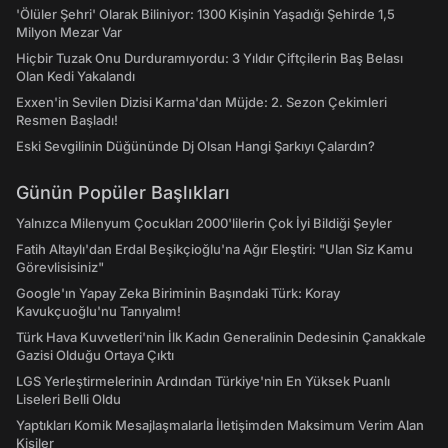
'Ölüler Şehri' Olarak Biliniyor: 1300 Kişinin Yaşadığı Şehirde 1,5
Milyon Mezar Var
Hiçbir Tuzak Onu Durduramıyordu: 3 Yıldır Çiftçilerin Baş Belası
Olan Kedi Yakalandı
Exxen'in Sevilen Dizisi Karma'dan Müjde: 2. Sezon Çekimleri
Resmen Başladı!
Eski Sevgilinin Düğününde Dj Olsan Hangi Şarkıyı Çalardın?
Günün Popüler Başlıkları
Yalnızca Milenyum Çocukları 2000'lilerin Çok İyi Bildiği Şeyler
Fatih Altaylı'dan Erdal Beşikçioğlu'na Ağır Eleştiri: "Ulan Siz Kamu
Görevlisisiniz"
Google'ın Yapay Zeka Biriminin Başındaki Türk: Koray
Kavukçuoğlu'nu Tanıyalım!
Türk Hava Kuvvetleri'nin İlk Kadın Generalinin Dedesinin Çanakkale
Gazisi Olduğu Ortaya Çıktı
LGS Yerleştirmelerinin Ardından Türkiye'nin En Yüksek Puanlı
Liseleri Belli Oldu
Yaptıkları Komik Mesajlaşmalarla İletişimden Maksimum Verim Alan
Kişiler