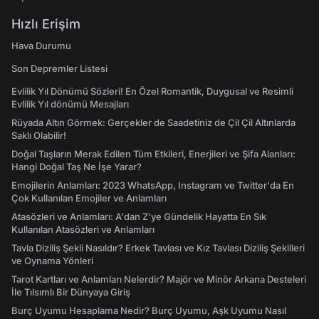
Hızlı Erişim
Hava Durumu
Son Depremler Listesi
Evlilik Yıl Dönümü Sözleri! En Özel Romantik, Duygusal ve Resimli
Evlilik Yıl dönümü Mesajları
Rüyada Altın Görmek: Gerçekler de Saadetiniz de Çil Çil Altınlarda
Saklı Olabilir!
Doğal Taşların Merak Edilen Tüm Etkileri, Enerjileri ve Şifa Alanları:
Hangi Doğal Taş Ne İşe Yarar?
Emojilerin Anlamları: 2023 WhatsApp, Instagram ve Twitter'da En
Çok Kullanılan Emojiler ve Anlamları
Atasözleri ve Anlamları: A'dan Z'ye Gündelik Hayatta En Sık
Kullanılan Atasözleri ve Anlamları
Tavla Diziliş Şekli Nasıldır? Erkek Tavlası ve Kız Tavlası Diziliş Şekilleri
ve Oynama Yönleri
Tarot Kartları ve Anlamları Nelerdir? Majör ve Minör Arkana Desteleri
İle Tılsımlı Bir Dünyaya Giriş
Burç Uyumu Hesaplama Nedir? Burç Uyumu, Aşk Uyumu Nasıl