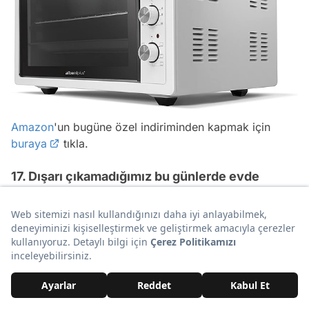
Amazon
'un bugüne özel indiriminden kapmak için
buraya
tıkla.
17. Dışarı çıkamadığımız bu günlerde evde
ailenizle eğlenceli bir partiye ne dersiniz? Işık
ve ses ikisi bir arada!