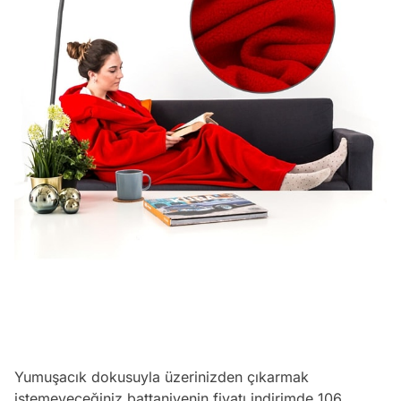
Yumuşacık dokusuyla üzerinizden çıkarmak
istemeyeceğiniz battaniyenin fiyatı indirimde 106