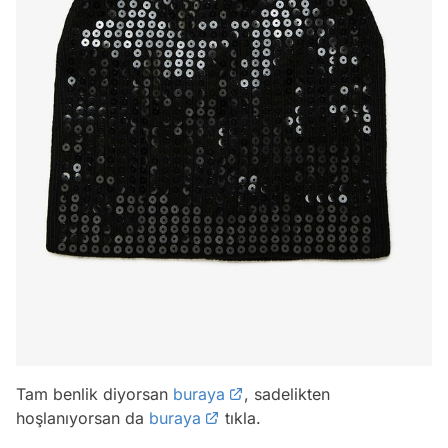
Tam benlik diyorsan
buraya
, sadelikten
hoşlanıyorsan da
buraya
tıkla.