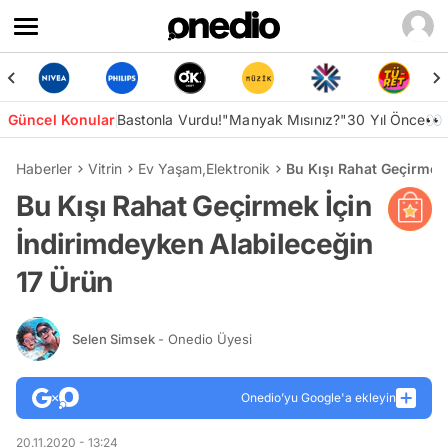
Güncel Konular
Bastonla Vurdu!
"Manyak Mısınız?"
30 Yıl Önce👀
Haberler
Vitrin
Ev Yaşam
,
Elektronik
Bu Kışı Rahat Geçirmek
Bu Kışı Rahat Geçirmek İçin
İndirimdeyken Alabileceğin
17 Ürün
Selen Simsek
- Onedio Üyesi
Onedio’yu Google'a ekleyin
20.11.2020 - 13:24