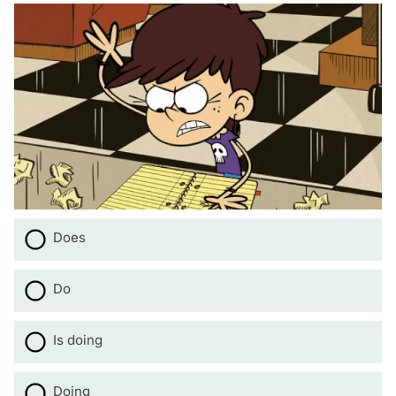
Does
Do
Is doing
Doing