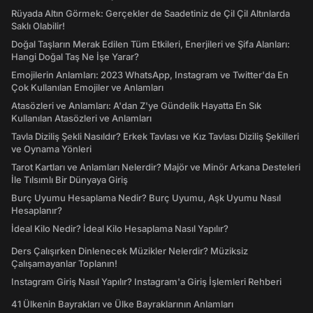
Rüyada Altın Görmek: Gerçekler de Saadetiniz de Çil Çil Altınlarda
Saklı Olabilir!
Doğal Taşların Merak Edilen Tüm Etkileri, Enerjileri ve Şifa Alanları:
Hangi Doğal Taş Ne İşe Yarar?
Emojilerin Anlamları: 2023 WhatsApp, Instagram ve Twitter'da En
Çok Kullanılan Emojiler ve Anlamları
Atasözleri ve Anlamları: A'dan Z'ye Gündelik Hayatta En Sık
Kullanılan Atasözleri ve Anlamları
Tavla Diziliş Şekli Nasıldır? Erkek Tavlası ve Kız Tavlası Diziliş Şekilleri
ve Oynama Yönleri
Tarot Kartları ve Anlamları Nelerdir? Majör ve Minör Arkana Desteleri
İle Tılsımlı Bir Dünyaya Giriş
Burç Uyumu Hesaplama Nedir? Burç Uyumu, Aşk Uyumu Nasıl
Hesaplanır?
İdeal Kilo Nedir? İdeal Kilo Hesaplama Nasıl Yapılır?
Ders Çalışırken Dinlenecek Müzikler Nelerdir? Müziksiz
Çalışamayanlar Toplanın!
Instagram Giriş Nasıl Yapılır? Instagram'a Giriş İşlemleri Rehberi
41 Ülkenin Bayrakları ve Ülke Bayraklarının Anlamları