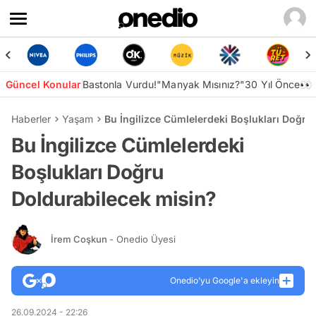
Güncel Konular
Bastonla Vurdu!
"Manyak Mısınız?"
30 Yıl Önce👀
Haberler
Yaşam
Bu İngilizce Cümlelerdeki Boşlukları Doğru
Bu İngilizce Cümlelerdeki
Boşlukları Doğru
Doldurabilecek misin?
İrem Coşkun
- Onedio Üyesi
Onedio’yu Google'a ekleyin
26.09.2024 - 22:26