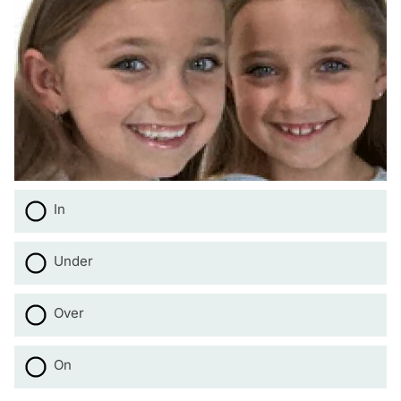
In
Under
Over
On