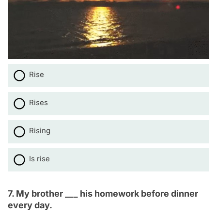
Rise
Rises
Rising
Is rise
7. My brother ___ his homework before dinner
every day.