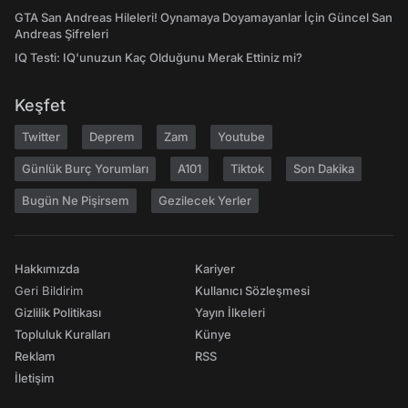
GTA San Andreas Hileleri! Oynamaya Doyamayanlar İçin Güncel San
Andreas Şifreleri
IQ Testi: IQ'unuzun Kaç Olduğunu Merak Ettiniz mi?
Keşfet
Twitter
Deprem
Zam
Youtube
Günlük Burç Yorumları
A101
Tiktok
Son Dakika
Bugün Ne Pişirsem
Gezilecek Yerler
Hakkımızda
Kariyer
Geri Bildirim
Kullanıcı Sözleşmesi
Gizlilik Politikası
Yayın İlkeleri
Topluluk Kuralları
Künye
Reklam
RSS
İletişim