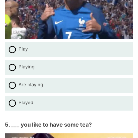
Play
Playing
Are playing
Played
5. ___ you like to have some tea?