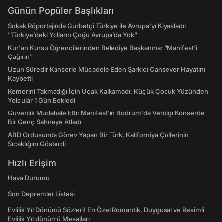
Günün Popüler Başlıkları
Sokak Röportajında Gurbetçi Türkiye ile Avrupa'yı Kıyasladı:
"Türkiye’deki Yolların Çoğu Avrupa’da Yok"
Kur'an Kursu Öğrencilerinden Belediye Başkanına: "Manifest’i
Çağırın"
Uzun Süredir Kanserle Mücadele Eden Şarkıcı Cansever Hayatını
Kaybetti
Kemerini Takmadığı İçin Uçak Kalkamadı: Küçük Çocuk Yüzünden
Yolcular 1 Gün Bekledi
Güvenlik Müdahale Etti: Manifest'in Bodrum'da Verdiği Konserde
Bir Genç Sahneye Atladı
ABD Ordusunda Görev Yapan Bir Türk, Kaliforniya Çöllerinin
Sıcaklığını Gösterdi
Hızlı Erişim
Hava Durumu
Son Depremler Listesi
Evlilik Yıl Dönümü Sözleri! En Özel Romantik, Duygusal ve Resimli
Evlilik Yıl dönümü Mesajları