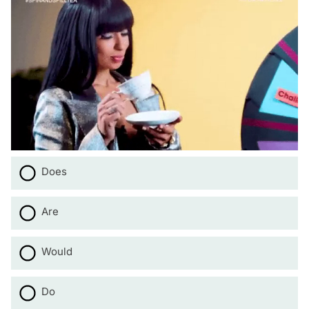
Does
Are
Would
Do