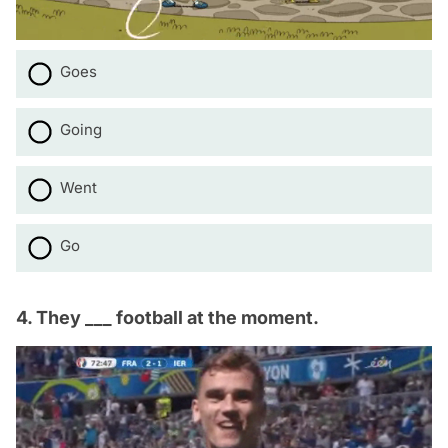
Goes
Going
Went
Go
4. They ___ football at the moment.