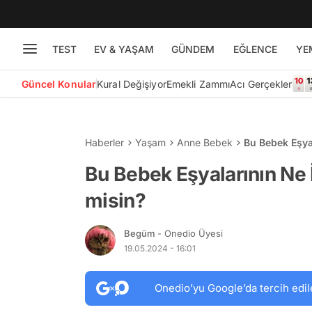
TEST
EV & YAŞAM
GÜNDEM
EĞLENCE
YE
Güncel Konular
Kural Değişiyor
Emekli Zammı
Acı Gerçekler
Haberler
Yaşam
Anne Bebek
Bu Bebek Eşyal
Bu Bebek Eşyalarının Ne 
misin?
Begüm
- Onedio Üyesi
19.05.2024 - 16:01
Onedio’yu Google’da tercih edil