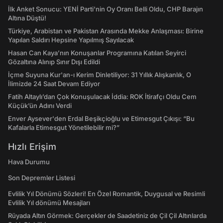
İlk Anket Sonucu: YENİ Parti'nin Oy Oranı Belli Oldu, CHP Barajın
Altına Düştü!
Türkiye, Arabistan ve Pakistan Arasında Mekke Anlaşması: Birine
Yapılan Saldırı Hepsine Yapılmış Sayılacak
Hasan Can Kaya’nın Konuşanlar Programına Katılan Seyirci
Gözaltına Alınıp Sınır Dışı Edildi
İçme Suyuna Kur'an-ı Kerim Dinletiliyor: 31 Yıllık Alışkanlık, O
İlimizde 24 Saat Devam Ediyor
Fatih Altaylı’dan Çok Konuşulacak İddia: ROK İtirafçı Oldu Cem
Küçük’ün Adını Verdi
Enver Aysever'den Erdal Beşikçioğlu ve Etimesgut Çıkışı: “Bu
Kafalarla Etimesgut Yönetilebilir mi?”
Hızlı Erişim
Hava Durumu
Son Depremler Listesi
Evlilik Yıl Dönümü Sözleri! En Özel Romantik, Duygusal ve Resimli
Evlilik Yıl dönümü Mesajları
Rüyada Altın Görmek: Gerçekler de Saadetiniz de Çil Çil Altınlarda