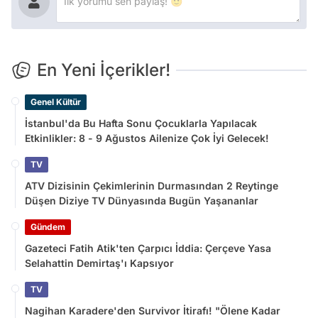
En Yeni İçerikler!
Genel Kültür
İstanbul'da Bu Hafta Sonu Çocuklarla Yapılacak
Etkinlikler: 8 - 9 Ağustos Ailenize Çok İyi Gelecek!
TV
ATV Dizisinin Çekimlerinin Durmasından 2 Reytinge
Düşen Diziye TV Dünyasında Bugün Yaşananlar
Gündem
Gazeteci Fatih Atik'ten Çarpıcı İddia: Çerçeve Yasa
Selahattin Demirtaş'ı Kapsıyor
TV
Nagihan Karadere'den Survivor İtirafı! "Ölene Kadar