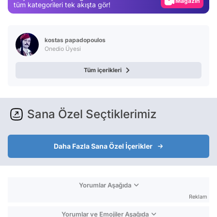
Magazin
tüm kategorileri tek akışta gör!
Video
Test
kostas papadopoulos
Onedio Üyesi
Tüm içerikleri
Sana Özel Seçtiklerimiz
Daha Fazla Sana Özel İçerikler
Yorumlar Aşağıda
Reklam
Yorumlar ve Emojiler Aşağıda