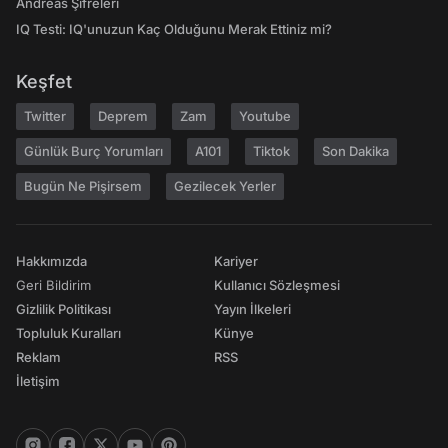
Andreas Şifreleri
IQ Testi: IQ'unuzun Kaç Olduğunu Merak Ettiniz mi?
Keşfet
Twitter
Deprem
Zam
Youtube
Günlük Burç Yorumları
A101
Tiktok
Son Dakika
Bugün Ne Pişirsem
Gezilecek Yerler
Hakkımızda
Kariyer
Geri Bildirim
Kullanıcı Sözleşmesi
Gizlilik Politikası
Yayın İlkeleri
Topluluk Kuralları
Künye
Reklam
RSS
İletişim