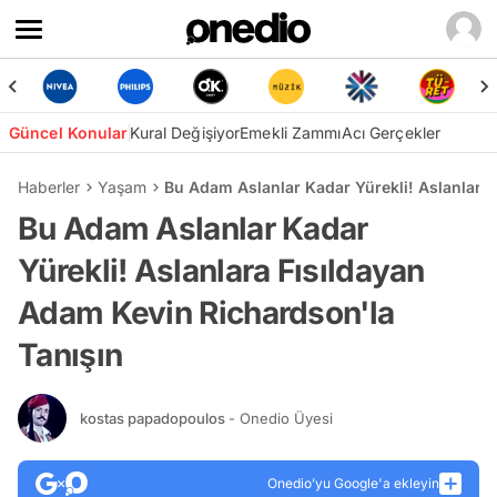
Güncel Konular
Kural Değişiyor
Emekli Zammı
Acı Gerçekler
Haberler
Yaşam
Bu Adam Aslanlar Kadar Yürekli! Aslanlara
Bu Adam Aslanlar Kadar
Yürekli! Aslanlara Fısıldayan
Adam Kevin Richardson'la
Tanışın
kostas papadopoulos
- Onedio Üyesi
Onedio’yu Google'a ekleyin