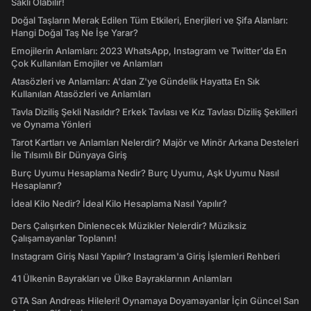
Saklı Olabilir!
Doğal Taşların Merak Edilen Tüm Etkileri, Enerjileri ve Şifa Alanları:
Hangi Doğal Taş Ne İşe Yarar?
Emojilerin Anlamları: 2023 WhatsApp, Instagram ve Twitter'da En
Çok Kullanılan Emojiler ve Anlamları
Atasözleri ve Anlamları: A'dan Z'ye Gündelik Hayatta En Sık
Kullanılan Atasözleri ve Anlamları
Tavla Diziliş Şekli Nasıldır? Erkek Tavlası ve Kız Tavlası Diziliş Şekilleri
ve Oynama Yönleri
Tarot Kartları ve Anlamları Nelerdir? Majör ve Minör Arkana Desteleri
İle Tılsımlı Bir Dünyaya Giriş
Burç Uyumu Hesaplama Nedir? Burç Uyumu, Aşk Uyumu Nasıl
Hesaplanır?
İdeal Kilo Nedir? İdeal Kilo Hesaplama Nasıl Yapılır?
Ders Çalışırken Dinlenecek Müzikler Nelerdir? Müziksiz
Çalışamayanlar Toplanın!
Instagram Giriş Nasıl Yapılır? Instagram'a Giriş İşlemleri Rehberi
41 Ülkenin Bayrakları ve Ülke Bayraklarının Anlamları
GTA San Andreas Hileleri! Oynamaya Doyamayanlar İçin Güncel San