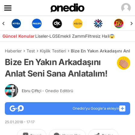
Güncel Konular
Liseler-LGS
Emekli Zammı
Filtresiz Hali😱
Haberler
Test
Kişilik Testleri
Bize En Yakın Arkadaşını Anlat
Bize En Yakın Arkadaşını
Anlat Seni Sana Anlatalım!
Ebru Çiftçi
- Onedio Editörü
Onedio’yu Google'a ekleyin
25.01.2018 - 17:17