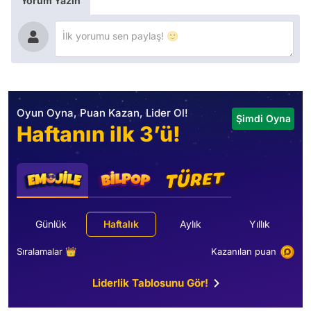
Yorum Yazın
Oyun Oyna, Puan Kazan, Lider Ol!
Şimdi Oyna
Haftanın ilk 3’ü!
Günlük
Haftalık
Aylık
Yıllık
Sıralamalar 👑
Kazanılan puan
Liderlik Tablosunu Gör!