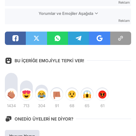
Reklam
Yorumlar ve Emojiler Aşağıda
Reklam
BU İÇERİĞE EMOJİYLE TEPKİ VER!
1434
713
304
91
68
65
61
ONEDİO ÜYELERİ NE DİYOR?