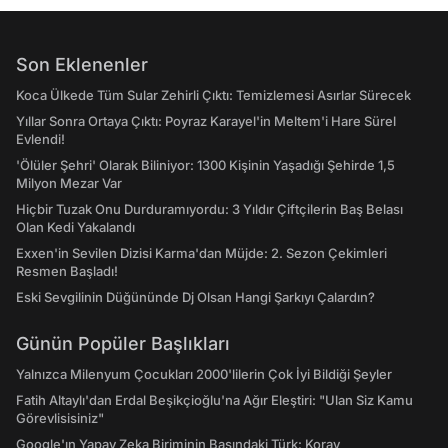
Son Eklenenler
Koca Ülkede Tüm Sular Zehirli Çıktı: Temizlemesi Asırlar Sürecek
Yıllar Sonra Ortaya Çıktı: Poyraz Karayel'in Meltem'i Hare Sürel
Evlendi!
'Ölüler Şehri' Olarak Biliniyor: 1300 Kişinin Yaşadığı Şehirde 1,5
Milyon Mezar Var
Hiçbir Tuzak Onu Durduramıyordu: 3 Yıldır Çiftçilerin Baş Belası
Olan Kedi Yakalandı
Exxen'in Sevilen Dizisi Karma'dan Müjde: 2. Sezon Çekimleri
Resmen Başladı!
Eski Sevgilinin Düğününde Dj Olsan Hangi Şarkıyı Çalardın?
Günün Popüler Başlıkları
Yalnızca Milenyum Çocukları 2000'lilerin Çok İyi Bildiği Şeyler
Fatih Altaylı'dan Erdal Beşikçioğlu'na Ağır Eleştiri: "Ulan Siz Kamu
Görevlisisiniz"
Google'ın Yapay Zeka Biriminin Başındaki Türk: Koray