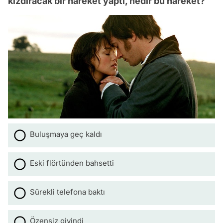
kızdıracak bir hareket yaptı, nedir bu hareket?
Buluşmaya geç kaldı
Eski flörtünden bahsetti
Sürekli telefona baktı
Özensiz giyindi