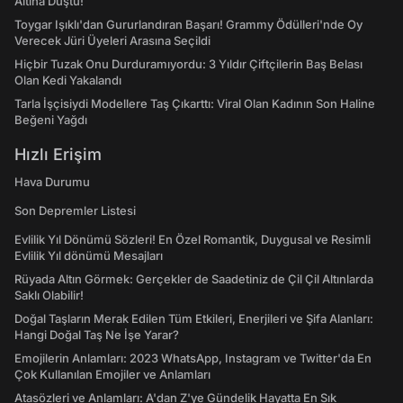
Altına Düştü!
Toygar Işıklı'dan Gururlandıran Başarı! Grammy Ödülleri'nde Oy
Verecek Jüri Üyeleri Arasına Seçildi
Hiçbir Tuzak Onu Durduramıyordu: 3 Yıldır Çiftçilerin Baş Belası
Olan Kedi Yakalandı
Tarla İşçisiydi Modellere Taş Çıkarttı: Viral Olan Kadının Son Haline
Beğeni Yağdı
Hızlı Erişim
Hava Durumu
Son Depremler Listesi
Evlilik Yıl Dönümü Sözleri! En Özel Romantik, Duygusal ve Resimli
Evlilik Yıl dönümü Mesajları
Rüyada Altın Görmek: Gerçekler de Saadetiniz de Çil Çil Altınlarda
Saklı Olabilir!
Doğal Taşların Merak Edilen Tüm Etkileri, Enerjileri ve Şifa Alanları:
Hangi Doğal Taş Ne İşe Yarar?
Emojilerin Anlamları: 2023 WhatsApp, Instagram ve Twitter'da En
Çok Kullanılan Emojiler ve Anlamları
Atasözleri ve Anlamları: A'dan Z'ye Gündelik Hayatta En Sık