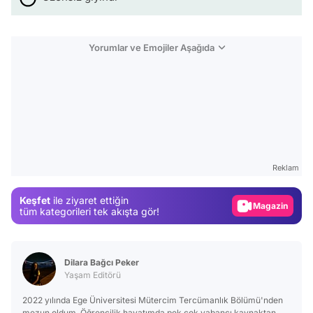
Yorumlar ve Emojiler Aşağıda
Video
Test
Gündem
Reklam
Magazin
Keşfet
ile ziyaret ettiğin
Video
tüm kategorileri tek akışta gör!
Test
Dilara Bağcı Peker
Yaşam Editörü
2022 yılında Ege Üniversitesi Mütercim Tercümanlık Bölümü'nden
mezun oldum. Öğrencilik hayatımda pek çok yabancı kaynaktan