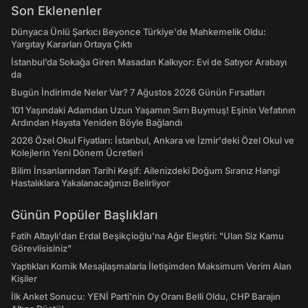
Son Eklenenler
Dünyaca Ünlü Şarkıcı Beyonce Türkiye'de Mahkemelik Oldu:
Yargıtay Kararları Ortaya Çıktı
İstanbul’da Sokağa Giren Masadan Kalkıyor: Evi de Satıyor Arabayı
da
Bugün İndirimde Neler Var? 7 Ağustos 2026 Günün Fırsatları
101 Yaşındaki Adamdan Uzun Yaşamın Sırrı Buymuş! Eşinin Vefatının
Ardından Hayata Yeniden Böyle Bağlandı
2026 Özel Okul Fiyatları: İstanbul, Ankara ve İzmir'deki Özel Okul ve
Kolejlerin Yeni Dönem Ücretleri
Bilim İnsanlarından Tarihi Keşif: Ailenizdeki Doğum Sıranız Hangi
Hastalıklara Yakalanacağınızı Belirliyor
Günün Popüler Başlıkları
Fatih Altaylı'dan Erdal Beşikçioğlu'na Ağır Eleştiri: "Ulan Siz Kamu
Görevlisisiniz"
Yaptıkları Komik Mesajlaşmalarla İletişimden Maksimum Verim Alan
Kişiler
İlk Anket Sonucu: YENİ Parti'nin Oy Oranı Belli Oldu, CHP Barajın