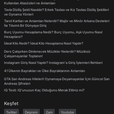
Kullanılan Atasözleri ve Anlamları
Tavla Diziliş Şekli Nasıldır? Erkek Tavlası ve Kız Tavlası Diziliş Şekilleri
ve Oynama Yönleri
Tarot Kartları ve Anlamları Nelerdir? Majör ve Minör Arkana Desteleri
İle Tılsımlı Bir Dünyaya Giriş
Burç Uyumu Hesaplama Nedir? Burç Uyumu, Aşk Uyumu Nasıl
Hesaplanır?
İdeal Kilo Nedir? İdeal Kilo Hesaplama Nasıl Yapılır?
Ders Çalışırken Dinlenecek Müzikler Nelerdir? Müziksiz
Çalışamayanlar Toplanın!
Instagram Giriş Nasıl Yapılır? Instagram'a Giriş İşlemleri Rehberi
41 Ülkenin Bayrakları ve Ülke Bayraklarının Anlamları
GTA San Andreas Hileleri! Oynamaya Doyamayanlar İçin Güncel San
Andreas Şifreleri
IQ Testi: IQ'unuzun Kaç Olduğunu Merak Ettiniz mi?
Keşfet
Twitter
Deprem
Zam
Youtube