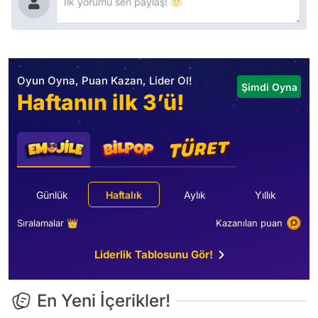
Oyun Oyna, Puan Kazan, Lider Ol!
Şimdi Oyna
Haftanın ilk 3’ü!
Günlük
Haftalık
Aylık
Yıllık
Sıralamalar 👑
Kazanılan puan
Liderlik Tablosunu Gör!
En Yeni İçerikler!