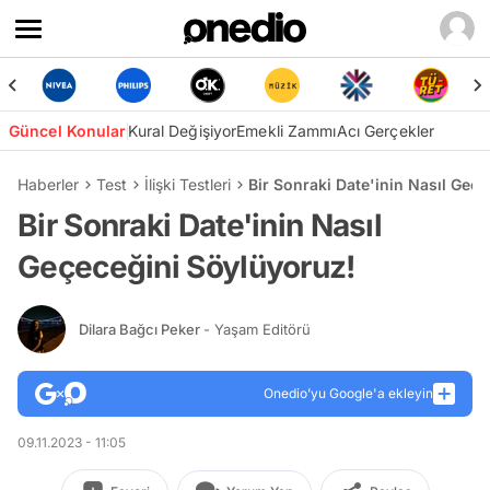
Güncel Konular
Kural Değişiyor
Emekli Zammı
Acı Gerçekler
Haberler
Test
İlişki Testleri
Bir Sonraki Date'inin Nasıl Geç
Bir Sonraki Date'inin Nasıl
Geçeceğini Söylüyoruz!
Dilara Bağcı Peker
- Yaşam Editörü
Onedio’yu Google'a ekleyin
09.11.2023 - 11:05