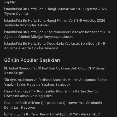
Yaptılar
İstanbul'da Bu Hafta Sonu Hangi Oyunlar Var? 8-9 Ağustos 2026
Tiyatro Oyunları
İstanbul'da Bu Hafta Sonu Hangi Filmler Var? 8-9 Ağustos 2026
Tarihinde Vizyondaki Filmler
İstanbul'da Bu Hafta Sonu Kaçırmamanız Gereken Konserler: 8 - 9
Ağustos Günleri Müziğe Doyamayacaksınız!
İstanbul'da Bu Hafta Sonu Çocuklarla Yapılacak Etkinlikler: 8 - 9
Ağustos Ailenize Çok İyi Gelecek!
Günün Popüler Başlıkları
İlk Anket Sonucu: YENİ Parti'nin Oy Oranı Belli Oldu, CHP Barajın
Altına Düştü!
Türkiye, Arabistan ve Pakistan Arasında Mekke Anlaşması: Birine
Yapılan Saldırı Hepsine Yapılmış Sayılacak
Hasan Can Kaya’nın Konuşanlar Programına Katılan Seyirci
Gözaltına Alınıp Sınır Dışı Edildi
Gazeteci Fatih Atik'ten Çarpıcı İddia: Çerçeve Yasa Selahattin
Demirtaş'ı Kapsıyor
İçme Suyuna Kur'an-ı Kerim Dinletiliyor: 31 Yıllık Alışkanlık, O