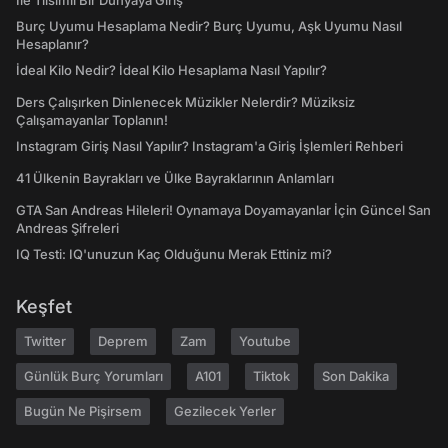
İle Tılsımlı Bir Dünyaya Giriş
Burç Uyumu Hesaplama Nedir? Burç Uyumu, Aşk Uyumu Nasıl
Hesaplanır?
İdeal Kilo Nedir? İdeal Kilo Hesaplama Nasıl Yapılır?
Ders Çalışırken Dinlenecek Müzikler Nelerdir? Müziksiz
Çalışamayanlar Toplanın!
Instagram Giriş Nasıl Yapılır? Instagram'a Giriş İşlemleri Rehberi
41 Ülkenin Bayrakları ve Ülke Bayraklarının Anlamları
GTA San Andreas Hileleri! Oynamaya Doyamayanlar İçin Güncel San
Andreas Şifreleri
IQ Testi: IQ'unuzun Kaç Olduğunu Merak Ettiniz mi?
Keşfet
Twitter
Deprem
Zam
Youtube
Günlük Burç Yorumları
A101
Tiktok
Son Dakika
Bugün Ne Pişirsem
Gezilecek Yerler