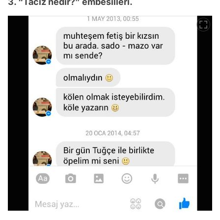
3. “Taciz nedir?” embesilleri.