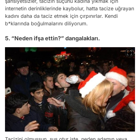
şahsiyetsizler, tacizin suçunu kadına yıkmak için
internetin derinliklerinde kaybolur, hatta tacize uğrayan
kadını daha da taciz etmek için çırpınırlar. Kendi
b*klarında boğulmalarını diliyorum.
5. “Neden ifşa ettin?” dangalakları.
Tacizini olmuşsun, sus otur işte, neden adamın veya