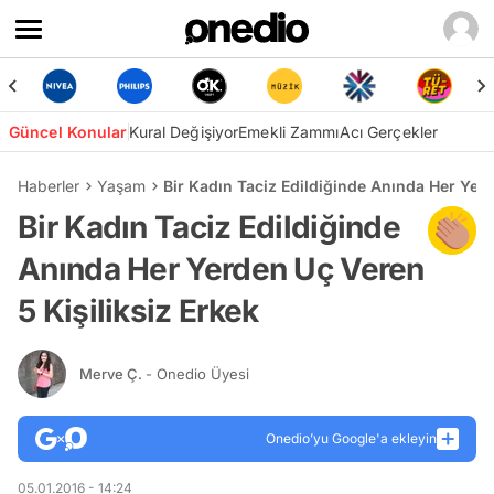
Güncel Konular
Kural Değişiyor
Emekli Zammı
Acı Gerçekler
Haberler
Yaşam
Bir Kadın Taciz Edildiğinde Anında Her Yerd
Bir Kadın Taciz Edildiğinde
Anında Her Yerden Uç Veren
5 Kişiliksiz Erkek
Merve Ç.
- Onedio Üyesi
Onedio’yu Google'a ekleyin
05.01.2016 - 14:24