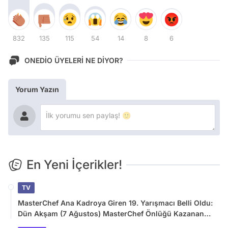
832
135
115
54
14
8
6
ONEDİO ÜYELERİ NE DİYOR?
Yorum Yazın
En Yeni İçerikler!
TV
MasterChef Ana Kadroya Giren 19. Yarışmacı Belli Oldu:
Dün Akşam (7 Ağustos) MasterChef Önlüğü Kazanan
İsim