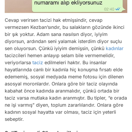
Cevap verirsen tacizi hak etmişsindir, cevap
vermezsen Kezban’sındır, bu salakların gözünde ikinci
bir şık yoktur. Adam sana nasılsın diyor, iyiyim
diyorsun, ardından seni yalamak isterdim diyor suçlu
sen oluyorsun. Çünkü iyiyim demişsin, çünkü
kadınlar
tacizcileri hemen anlayıp selam bile vermemelidir,
veriyorlarsa
taciz
edilmeleri haktır. Bu insanlar
hayatlarında canlı bir kadınla hiç konuşma fırsatı elde
edememiş, sosyal medyada meme fotosu için dilenen
asosyal moronlardır. Onlara göre bir taciz olayında
kabahat önce kadında aranmalıdır, çünkü ortada bir
taciz varsa mutlaka kadın aranmıştır. Bu tipler, “e orada
ne işi varmış” diyen, toplum zararlılarıdır. Onlara göre
kadının sosyal hayatta var olması, taciz için yeterli
sebeptir.