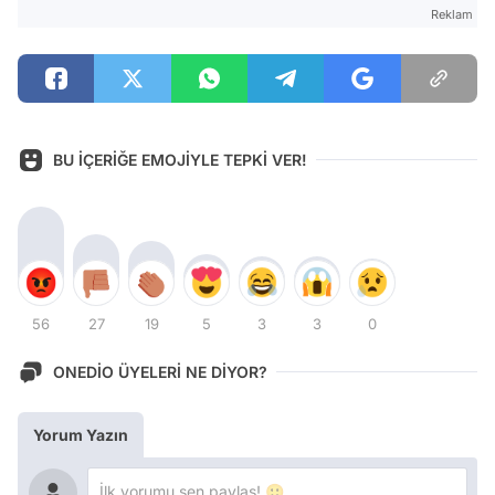
Reklam
BU İÇERİĞE EMOJİYLE TEPKİ VER!
56
27
19
5
3
3
0
ONEDİO ÜYELERİ NE DİYOR?
Yorum Yazın