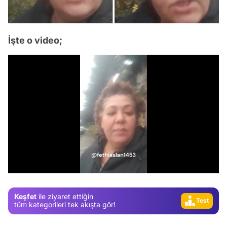
İşte o video;
Video
Test
Gündem
/
Magazin
Video
Keşfet
ile ziyaret ettiğin
Test
tüm kategorileri tek akışta gör!