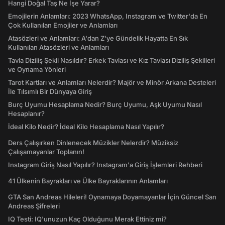
Hangi Doğal Taş Ne İşe Yarar?
Emojilerin Anlamları: 2023 WhatsApp, Instagram ve Twitter'da En
Çok Kullanılan Emojiler ve Anlamları
Atasözleri ve Anlamları: A'dan Z'ye Gündelik Hayatta En Sık
Kullanılan Atasözleri ve Anlamları
Tavla Diziliş Şekli Nasıldır? Erkek Tavlası ve Kız Tavlası Diziliş Şekilleri
ve Oynama Yönleri
Tarot Kartları ve Anlamları Nelerdir? Majör ve Minör Arkana Desteleri
İle Tılsımlı Bir Dünyaya Giriş
Burç Uyumu Hesaplama Nedir? Burç Uyumu, Aşk Uyumu Nasıl
Hesaplanır?
İdeal Kilo Nedir? İdeal Kilo Hesaplama Nasıl Yapılır?
Ders Çalışırken Dinlenecek Müzikler Nelerdir? Müziksiz
Çalışamayanlar Toplanın!
Instagram Giriş Nasıl Yapılır? Instagram'a Giriş İşlemleri Rehberi
41 Ülkenin Bayrakları ve Ülke Bayraklarının Anlamları
GTA San Andreas Hileleri! Oynamaya Doyamayanlar İçin Güncel San
Andreas Şifreleri
IQ Testi: IQ'unuzun Kaç Olduğunu Merak Ettiniz mi?