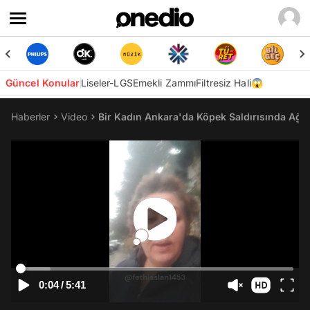
Güncel Konular
Liseler-LGS
Emekli Zammı
Filtresiz Hali😱
Haberler
Video
Bir Kadın Ankara'da Köpek Saldırısında Ağır
0:04
/
5:41