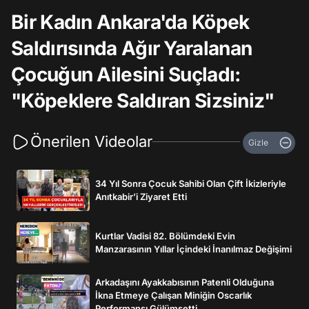
Bir Kadın Ankara'da Köpek
Saldırısında Ağır Yaralanan
Çocuğun Ailesini Suçladı:
"Köpeklere Saldıran Sizsiniz"
Önerilen Videolar
Gizle
34 Yıl Sonra Çocuk Sahibi Olan Çift İkizleriyle
Anıtkabir’i Ziyaret Etti
Kurtlar Vadisi 82. Bölümdeki Evin
Manzarasının Yıllar İçindeki İnanılmaz Değişimi
Arkadaşını Ayakkabısının Patenli Olduğuna
İkna Etmeye Çalışan Miniğin Oscarlık
Performansı Gülümsetti