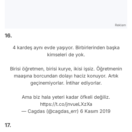
Reklam
16.
4 kardeş aynı evde yaşıyor. Birbirlerinden başka
kimseleri de yok.
Birisi öğretmen, birisi kurye, ikisi işsiz. Öğretmenin
maaşına borcundan dolayı haciz konuyor. Artık
geçinemiyorlar. İntihar ediyorlar.
Ama biz hala yeteri kadar öfkeli değiliz.
https://t.co/jnvueLXzXa
— Cagdas (@cagdas_err)
6 Kasım 2019
17.