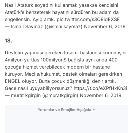
Nasıl Atatürk soyadını kullanmak yasaksa kendisini
Atatürk’e benzeterek hayatını sürdüren bu adam da
engellensin. Ayıp artık.
pic.twitter.com/s3Q8idEXSF
— İsmail Saymaz (@ismailsaymaz)
November 6, 2019
18.
Devletin yapması gereken lösemi hastanesi kurma işini,
4milyon yurttaş 100milyon$ bağışla aynı anda 400
çocuğa hizmet verebilecek modern bir hastane
kuruyor. Meclis/hukumet, destek olmaları gerekirken
ENGEL oluyor. Buna çocuk düşmanlığı denir artık.
Gece nasıl uyuyabiliyorsunuz?
https://t.co/eXPfHxKn3i
— murаt kgirgin (@muratkgirgin)
November 6, 2019
Yorumlar ve Emojiler Aşağıda
Video