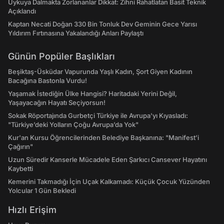
Uykuya Dalmakta Zorlananlar Dikkat: Zihni Rahatlatan Basit Teknik
Açıklandı
Kaptan Necati Doğan 330 Bin Tonluk Dev Geminin Gece Yarısı
Yıldırım Fırtınasına Yakalandığı Anları Paylaştı
Günün Popüler Başlıkları
Beşiktaş-Üsküdar Vapurunda Yaşlı Kadın, Şort Giyen Kadının
Bacağına Bastonla Vurdu!
Yaşamak İstediğin Ülke Hangisi? Haritadaki Yerini Değil,
Yaşayacağın Hayatı Seçiyorsun!
Sokak Röportajında Gurbetçi Türkiye ile Avrupa'yı Kıyasladı:
"Türkiye’deki Yolların Çoğu Avrupa’da Yok"
Kur'an Kursu Öğrencilerinden Belediye Başkanına: "Manifest’i
Çağırın"
Uzun Süredir Kanserle Mücadele Eden Şarkıcı Cansever Hayatını
Kaybetti
Kemerini Takmadığı İçin Uçak Kalkamadı: Küçük Çocuk Yüzünden
Yolcular 1 Gün Bekledi
Hızlı Erişim