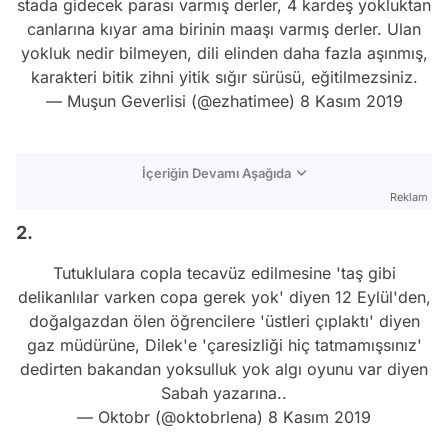
stada gidecek parası varmış derler, 4 kardeş yokluktan
canlarına kıyar ama birinin maaşı varmış derler. Ulan
yokluk nedir bilmeyen, dili elinden daha fazla aşınmış,
karakteri bitik zihni yitik sığır sürüsü, eğitilmezsiniz.
— Muşun Geverlisi (@ezhatimee)
8 Kasım 2019
İçeriğin Devamı Aşağıda
Reklam
2.
Tutuklulara copla tecavüz edilmesine 'taş gibi
delikanlılar varken copa gerek yok' diyen 12 Eylül'den,
doğalgazdan ölen öğrencilere 'üstleri çıplaktı' diyen
gaz müdürüne, Dilek'e 'çaresizliği hiç tatmamışsınız'
dedirten bakandan yoksulluk yok algı oyunu var diyen
Sabah yazarına..
— Oktobr (@oktobrlena)
8 Kasım 2019