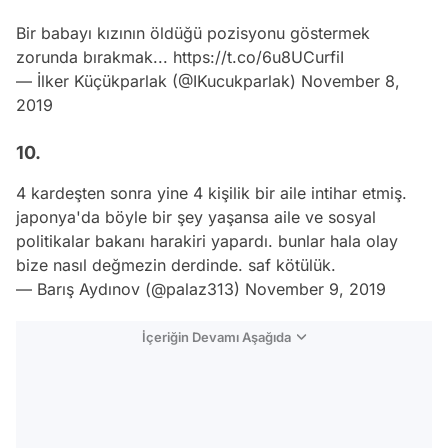
Bir babayı kızının öldüğü pozisyonu göstermek
zorunda bırakmak...
https://t.co/6u8UCurfiI
— İlker Küçükparlak (@IKucukparlak)
November 8,
2019
10.
4 kardeşten sonra yine 4 kişilik bir aile intihar etmiş.
japonya'da böyle bir şey yaşansa aile ve sosyal
politikalar bakanı harakiri yapardı. bunlar hala olay
bize nasıl değmezin derdinde. saf kötülük.
— Barış Aydınov (@palaz313)
November 9, 2019
İçeriğin Devamı Aşağıda