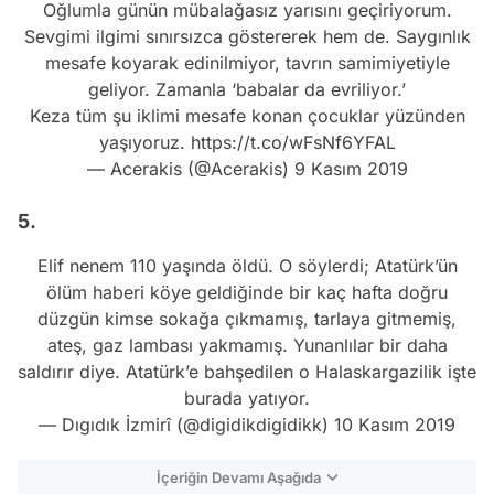
Oğlumla günün mübalağasız yarısını geçiriyorum.
Sevgimi ilgimi sınırsızca göstererek hem de. Saygınlık
mesafe koyarak edinilmiyor, tavrın samimiyetiyle
geliyor. Zamanla ‘babalar da evriliyor.’
Keza tüm şu iklimi mesafe konan çocuklar yüzünden
yaşıyoruz.
https://t.co/wFsNf6YFAL
— Acerakis (@Acerakis)
9 Kasım 2019
5.
Elif nenem 110 yaşında öldü. O söylerdi; Atatürk’ün
ölüm haberi köye geldiğinde bir kaç hafta doğru
düzgün kimse sokağa çıkmamış, tarlaya gitmemiş,
ateş, gaz lambası yakmamış. Yunanlılar bir daha
saldırır diye. Atatürk’e bahşedilen o Halaskargazilik işte
burada yatıyor.
— Dıgıdık İzmirî (@digidikdigidikk)
10 Kasım 2019
İçeriğin Devamı Aşağıda