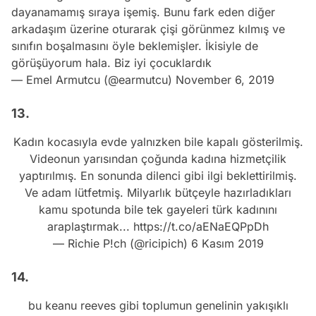
dayanamamış sıraya işemiş. Bunu fark eden diğer
arkadaşım üzerine oturarak çişi görünmez kılmış ve
sınıfın boşalmasını öyle beklemişler. İkisiyle de
görüşüyorum hala. Biz iyi çocuklardık
— Emel Armutcu (@earmutcu)
November 6, 2019
13.
Kadın kocasıyla evde yalnızken bile kapalı gösterilmiş.
Videonun yarısından çoğunda kadına hizmetçilik
yaptırılmış. En sonunda dilenci gibi ilgi beklettirilmiş.
Ve adam lütfetmiş. Milyarlık bütçeyle hazırladıkları
kamu spotunda bile tek gayeleri türk kadınını
araplaştırmak...
https://t.co/aENaEQPpDh
— Richie P!ch (@ricipich)
6 Kasım 2019
14.
bu keanu reeves gibi toplumun genelinin yakışıklı