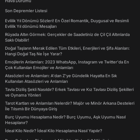
Hava Durumu
Son Depremler Listesi
Evlilik Yıl Dönümü Sözleri! En Özel Romantik, Duygusal ve Resimli
Evlilik Yıl dönümü Mesajları
Rüyada Altın Görmek: Gerçekler de Saadetiniz de Çil Çil Altınlarda
Saklı Olabilir!
Doğal Taşların Merak Edilen Tüm Etkileri, Enerjileri ve Şifa Alanları:
Hangi Doğal Taş Ne İşe Yarar?
Emojilerin Anlamları: 2023 WhatsApp, Instagram ve Twitter'da En
Çok Kullanılan Emojiler ve Anlamları
Atasözleri ve Anlamları: A'dan Z'ye Gündelik Hayatta En Sık
Kullanılan Atasözleri ve Anlamları
Tavla Diziliş Şekli Nasıldır? Erkek Tavlası ve Kız Tavlası Diziliş Şekilleri
ve Oynama Yönleri
Tarot Kartları ve Anlamları Nelerdir? Majör ve Minör Arkana Desteleri
İle Tılsımlı Bir Dünyaya Giriş
Burç Uyumu Hesaplama Nedir? Burç Uyumu, Aşk Uyumu Nasıl
Hesaplanır?
İdeal Kilo Nedir? İdeal Kilo Hesaplama Nasıl Yapılır?