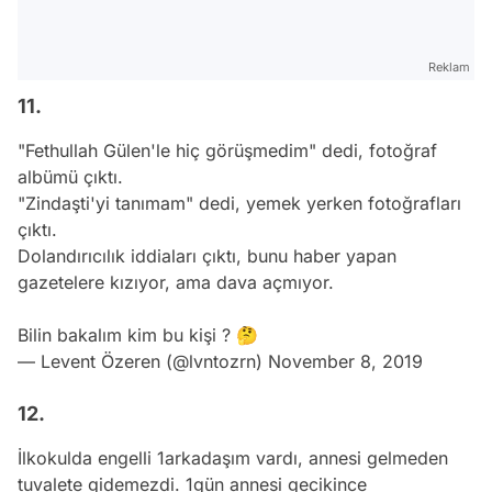
Reklam
11.
"Fethullah Gülen'le hiç görüşmedim" dedi, fotoğraf
albümü çıktı.
"Zindaşti'yi tanımam" dedi, yemek yerken fotoğrafları
çıktı.
Dolandırıcılık iddiaları çıktı, bunu haber yapan
gazetelere kızıyor, ama dava açmıyor.
Bilin bakalım kim bu kişi ? 🤔
— Levent Özeren (@lvntozrn)
November 8, 2019
12.
İlkokulda engelli 1arkadaşım vardı, annesi gelmeden
tuvalete gidemezdi. 1gün annesi gecikince