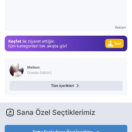
Test
Gündem
Magazin
Reklam
Video
Keşfet
ile ziyaret ettiğin
Test
tüm kategorileri tek akışta gör!
Meltem
Onedio Editörü
Tüm içerikleri
Sana Özel Seçtiklerimiz
Daha Fazla Sana Özel İçerikler