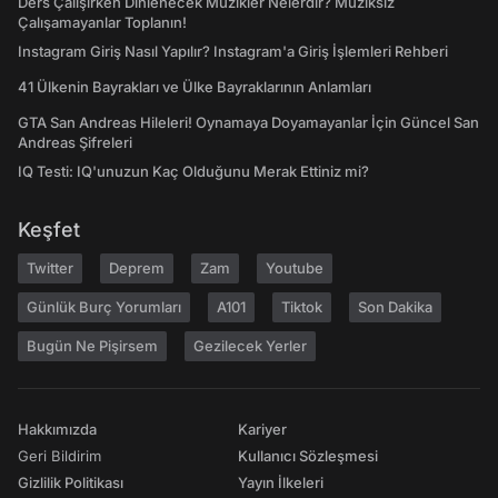
Ders Çalışırken Dinlenecek Müzikler Nelerdir? Müziksiz
Çalışamayanlar Toplanın!
Instagram Giriş Nasıl Yapılır? Instagram'a Giriş İşlemleri Rehberi
41 Ülkenin Bayrakları ve Ülke Bayraklarının Anlamları
GTA San Andreas Hileleri! Oynamaya Doyamayanlar İçin Güncel San
Andreas Şifreleri
IQ Testi: IQ'unuzun Kaç Olduğunu Merak Ettiniz mi?
Keşfet
Twitter
Deprem
Zam
Youtube
Günlük Burç Yorumları
A101
Tiktok
Son Dakika
Bugün Ne Pişirsem
Gezilecek Yerler
Hakkımızda
Kariyer
Geri Bildirim
Kullanıcı Sözleşmesi
Gizlilik Politikası
Yayın İlkeleri