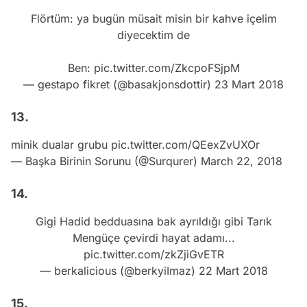
Flörtüm: ya bugün müsait misin bir kahve içelim
diyecektim de
Ben:
pic.twitter.com/ZkcpoFSjpM
— gestapo fikret (@basakjonsdottir)
23 Mart 2018
13.
minik dualar grubu
pic.twitter.com/QEexZvUXOr
— Başka Birinin Sorunu (@Surqurer)
March 22, 2018
14.
Gigi Hadid bedduasına bak ayrıldığı gibi Tarık
Mengüçe çevirdi hayat adamı...
pic.twitter.com/zkZjiGvETR
— berkalicious (@berkyiImaz)
22 Mart 2018
15.