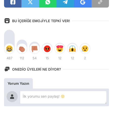
BU İÇERİĞE EMOJİYLE TEPKİ VER!
487
112
54
15
12
12
2
ONEDİO ÜYELERİ NE DİYOR?
Yorum Yazın