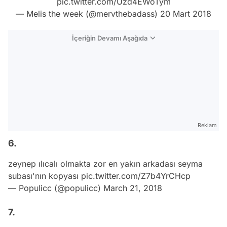
pic.twitter.com/Uzd4EWoTym
— Melis the week (@mervthebadass)
20 Mart 2018
İçeriğin Devamı Aşağıda
Reklam
6.
zeynep ılıcalı olmakta zor en yakın arkadası seyma
subası'nın kopyası
pic.twitter.com/Z7b4YrCHcp
— Populicc (@populicc)
March 21, 2018
7.