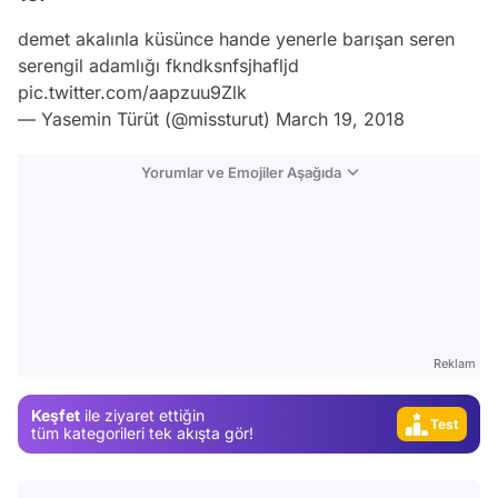
demet akalınla küsünce hande yenerle barışan seren
serengil adamlığı fkndksnfsjhafljd
pic.twitter.com/aapzuu9Zlk
— Yasemin Türüt (@missturut)
March 19, 2018
Yorumlar ve Emojiler Aşağıda
Video
Test
Gündem
Magazin
Reklam
Video
Keşfet
ile ziyaret ettiğin
Test
tüm kategorileri tek akışta gör!