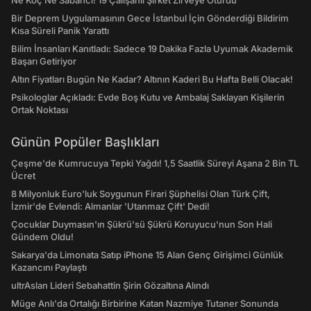
Ne Koç Ne Sabancı! 19 Çalışanlı Şirket Zirveye Oturdu
Bir Deprem Uygulamasının Gece İstanbul İçin Gönderdiği Bildirim
Kısa Süreli Panik Yarattı
Bilim İnsanları Kanıtladı: Sadece 19 Dakika Fazla Uyumak Akademik
Başarı Getiriyor
Altın Fiyatları Bugün Ne Kadar? Altının Kaderi Bu Hafta Belli Olacak!
Psikologlar Açıkladı: Evde Boş Kutu ve Ambalaj Saklayan Kişilerin
Ortak Noktası
Günün Popüler Başlıkları
Çeşme'de Kumrucuya Tepki Yağdı! 1,5 Saatlik Süreyi Aşana 2 Bin TL
Ücret
8 Milyonluk Euro'luk Soygunun Firari Şüphelisi Olan Türk Çift,
İzmir'de Evlendi: Almanlar 'Utanmaz Çift' Dedi!
Çocuklar Duymasın'ın Şükrü'sü Şükrü Koruyucu'nun Son Hali
Gündem Oldu!
Sakarya'da Limonata Satıp iPhone 15 Alan Genç Girişimci Günlük
Kazancını Paylaştı
ultrAslan Lideri Sebahattin Şirin Gözaltına Alındı
Müge Anlı'da Ortalığı Birbirine Katan Nazmiye Tutaner Sonunda