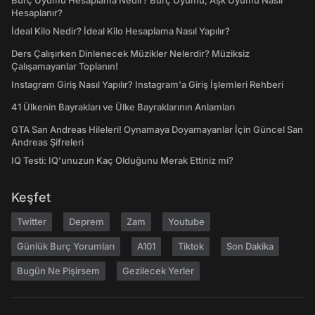
Burç Uyumu Hesaplama Nedir? Burç Uyumu, Aşk Uyumu Nasıl
Hesaplanır?
İdeal Kilo Nedir? İdeal Kilo Hesaplama Nasıl Yapılır?
Ders Çalışırken Dinlenecek Müzikler Nelerdir? Müziksiz
Çalışamayanlar Toplanın!
Instagram Giriş Nasıl Yapılır? Instagram'a Giriş İşlemleri Rehberi
41 Ülkenin Bayrakları ve Ülke Bayraklarının Anlamları
GTA San Andreas Hileleri! Oynamaya Doyamayanlar İçin Güncel San
Andreas Şifreleri
IQ Testi: IQ'unuzun Kaç Olduğunu Merak Ettiniz mi?
Keşfet
Twitter
Deprem
Zam
Youtube
Günlük Burç Yorumları
A101
Tiktok
Son Dakika
Bugün Ne Pişirsem
Gezilecek Yerler