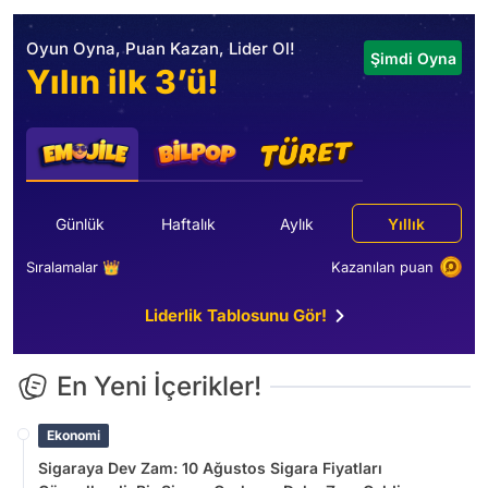
Oyun Oyna, Puan Kazan, Lider Ol!
Şimdi Oyna
Yılın ilk 3’ü!
Günlük
Haftalık
Aylık
Yıllık
Sıralamalar 👑
Kazanılan puan
Liderlik Tablosunu Gör!
En Yeni İçerikler!
Ekonomi
Sigaraya Dev Zam: 10 Ağustos Sigara Fiyatları