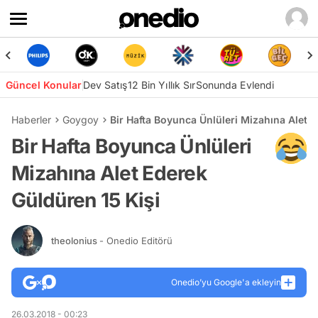
Güncel Konular
Dev Satış
12 Bin Yıllık Sır
Sonunda Evlendi
Haberler
Goygoy
Bir Hafta Boyunca Ünlüleri Mizahına Alet E
Bir Hafta Boyunca Ünlüleri
Mizahına Alet Ederek
Güldüren 15 Kişi
theolonius
- Onedio Editörü
Onedio’yu Google'a ekleyin
26.03.2018 - 00:23