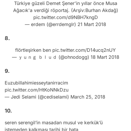
Türkiye güzeli Demet Şener'in yıllar önce Musa
Ağacık'a verdiği röportaj. (Arşiv:Burhan Akdağ)
pic.twitter.com/d9NBH7kngD
— erdem (@errdemglr)
21 Mart 2018
8.
flörtleşirken ben
pic.twitter.com/D14ucq2nUY
— ｙｕｎｇ ｂｌｕｄ (@ohnodogg)
18 Mart 2018
9.
Euzubillahimiesseytanirracim
pic.twitter.com/HtKoNNkDzu
— Jedi Selami (@cediselami)
March 25, 2018
10.
seren serengil’in masadan musul ve kerkük’ü
istemeden kalkması tarihi bir hata