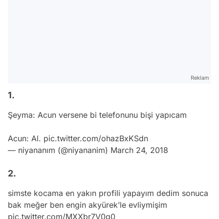
Reklam
1.
Şeyma: Acun versene bi telefonunu bişi yapıcam
Acun: Al.
pic.twitter.com/ohazBxKSdn
— niyananım (@niyananim)
March 24, 2018
2.
simste kocama en yakın profili yapayım dedim sonuca
bak meğer ben engin akyürek’le evliymişim
pic.twitter.com/MXXbr7V0g0