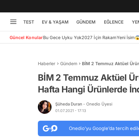
TEST
EV & YAŞAM
GÜNDEM
EĞLENCE
YE
Güncel Konular
Bu Gece Uyku Yok
2027 İçin Rakam
Yeni İsim
Haberler
Gündem
BİM 2 Temmuz Aktüel Ürünl
Olacak?
BİM 2 Temmuz Aktüel Ürü
Hafta Hangi Ürünlerde İn
Şüheda Duran
- Onedio Üyesi
01.07.2021 - 17:13
Onedio’yu Google’da tercih edil