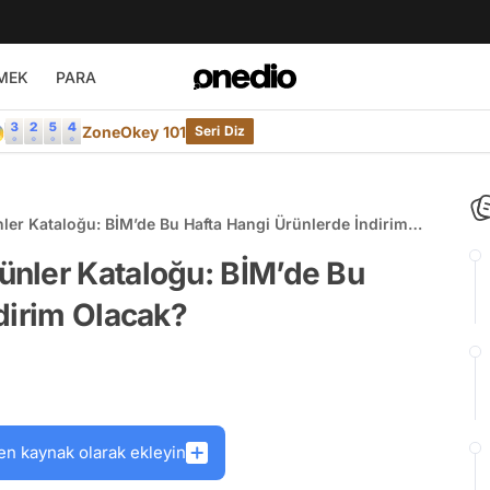
MEK
PARA

ZoneOkey 101
Seri Diz
er Kataloğu: BİM’de Bu Hafta Hangi Ürünlerde İndirim
nler Kataloğu: BİM’de Bu
dirim Olacak?
en kaynak olarak ekleyin