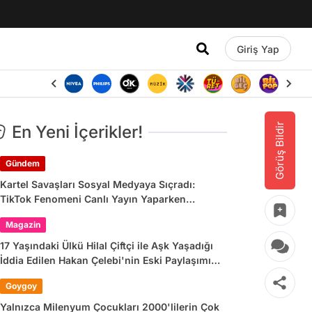
Giriş Yap
Görüş Bildir
En Yeni İçerikler!
Gündem
Kartel Savaşları Sosyal Medyaya Sıçradı:
TikTok Fenomeni Canlı Yayın Yaparken
Öldürüldü
Magazin
17 Yaşındaki Ülkü Hilal Çiftçi ile Aşk Yaşadığı
İddia Edilen Hakan Çelebi'nin Eski Paylaşımı
Gündem Oldu!
Goygoy
Yalnızca Milenyum Çocukları 2000'lilerin Çok