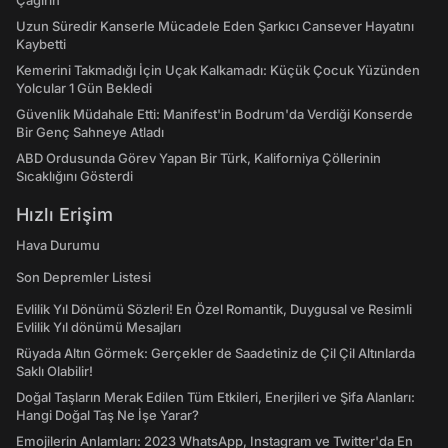
Çağırın"
Uzun Süredir Kanserle Mücadele Eden Şarkıcı Cansever Hayatını
Kaybetti
Kemerini Takmadığı İçin Uçak Kalkamadı: Küçük Çocuk Yüzünden
Yolcular 1 Gün Bekledi
Güvenlik Müdahale Etti: Manifest'in Bodrum'da Verdiği Konserde
Bir Genç Sahneye Atladı
ABD Ordusunda Görev Yapan Bir Türk, Kaliforniya Çöllerinin
Sıcaklığını Gösterdi
Hızlı Erişim
Hava Durumu
Son Depremler Listesi
Evlilik Yıl Dönümü Sözleri! En Özel Romantik, Duygusal ve Resimli
Evlilik Yıl dönümü Mesajları
Rüyada Altın Görmek: Gerçekler de Saadetiniz de Çil Çil Altınlarda
Saklı Olabilir!
Doğal Taşların Merak Edilen Tüm Etkileri, Enerjileri ve Şifa Alanları:
Hangi Doğal Taş Ne İşe Yarar?
Emojilerin Anlamları: 2023 WhatsApp, Instagram ve Twitter'da En