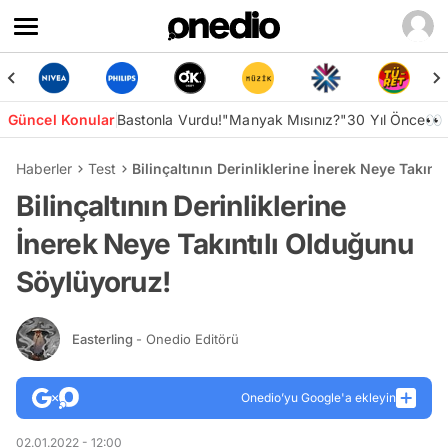
Güncel Konular
Bastonla Vurdu!
"Manyak Mısınız?"
30 Yıl Önce👀
Haberler
Test
Bilinçaltının Derinliklerine İnerek Neye Takın
Bilinçaltının Derinliklerine
İnerek Neye Takıntılı Olduğunu
Söylüyoruz!
Easterling
- Onedio Editörü
Onedio’yu Google'a ekleyin
02.01.2022 - 12:00