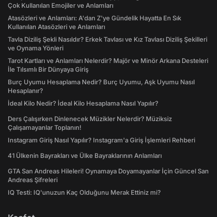
Çok Kullanılan Emojiler ve Anlamları
Atasözleri ve Anlamları: A'dan Z'ye Gündelik Hayatta En Sık
Kullanılan Atasözleri ve Anlamları
Tavla Diziliş Şekli Nasıldır? Erkek Tavlası ve Kız Tavlası Diziliş Şekilleri
ve Oynama Yönleri
Tarot Kartları ve Anlamları Nelerdir? Majör ve Minör Arkana Desteleri
İle Tılsımlı Bir Dünyaya Giriş
Burç Uyumu Hesaplama Nedir? Burç Uyumu, Aşk Uyumu Nasıl
Hesaplanır?
İdeal Kilo Nedir? İdeal Kilo Hesaplama Nasıl Yapılır?
Ders Çalışırken Dinlenecek Müzikler Nelerdir? Müziksiz
Çalışamayanlar Toplanın!
Instagram Giriş Nasıl Yapılır? Instagram'a Giriş İşlemleri Rehberi
41 Ülkenin Bayrakları ve Ülke Bayraklarının Anlamları
GTA San Andreas Hileleri! Oynamaya Doyamayanlar İçin Güncel San
Andreas Şifreleri
IQ Testi: IQ'unuzun Kaç Olduğunu Merak Ettiniz mi?