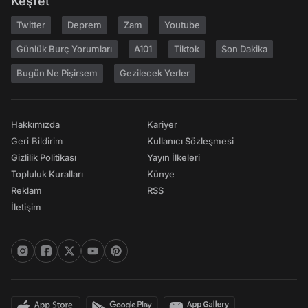
Keşfet
Twitter
Deprem
Zam
Youtube
Günlük Burç Yorumları
A101
Tiktok
Son Dakika
Bugün Ne Pişirsem
Gezilecek Yerler
Hakkımızda
Kariyer
Geri Bildirim
Kullanıcı Sözleşmesi
Gizlilik Politikası
Yayın İlkeleri
Topluluk Kuralları
Künye
Reklam
RSS
İletişim