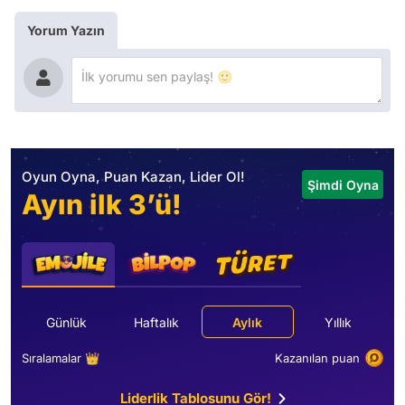
Yorum Yazın
Oyun Oyna, Puan Kazan, Lider Ol!
Şimdi Oyna
Ayın ilk 3’ü!
Günlük
Haftalık
Aylık
Yıllık
Sıralamalar 👑
Kazanılan puan
Liderlik Tablosunu Gör!