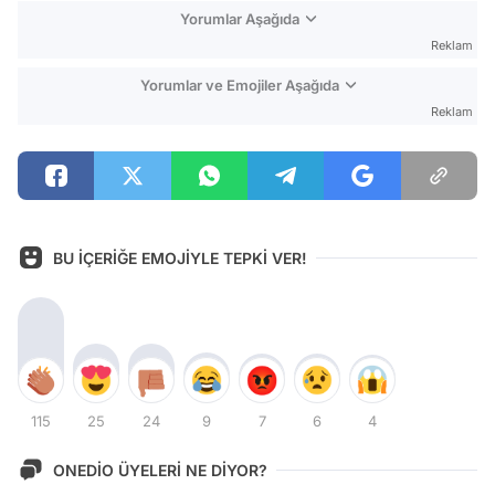
Yorumlar Aşağıda
Reklam
Yorumlar ve Emojiler Aşağıda
Reklam
BU İÇERİĞE EMOJİYLE TEPKİ VER!
115
25
24
9
7
6
4
ONEDİO ÜYELERİ NE DİYOR?