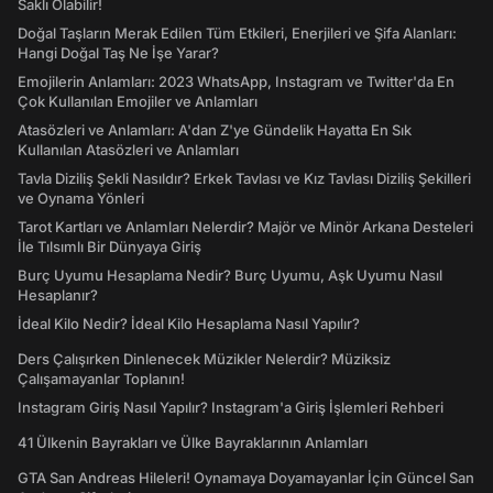
Saklı Olabilir!
Doğal Taşların Merak Edilen Tüm Etkileri, Enerjileri ve Şifa Alanları:
Hangi Doğal Taş Ne İşe Yarar?
Emojilerin Anlamları: 2023 WhatsApp, Instagram ve Twitter'da En
Çok Kullanılan Emojiler ve Anlamları
Atasözleri ve Anlamları: A'dan Z'ye Gündelik Hayatta En Sık
Kullanılan Atasözleri ve Anlamları
Tavla Diziliş Şekli Nasıldır? Erkek Tavlası ve Kız Tavlası Diziliş Şekilleri
ve Oynama Yönleri
Tarot Kartları ve Anlamları Nelerdir? Majör ve Minör Arkana Desteleri
İle Tılsımlı Bir Dünyaya Giriş
Burç Uyumu Hesaplama Nedir? Burç Uyumu, Aşk Uyumu Nasıl
Hesaplanır?
İdeal Kilo Nedir? İdeal Kilo Hesaplama Nasıl Yapılır?
Ders Çalışırken Dinlenecek Müzikler Nelerdir? Müziksiz
Çalışamayanlar Toplanın!
Instagram Giriş Nasıl Yapılır? Instagram'a Giriş İşlemleri Rehberi
41 Ülkenin Bayrakları ve Ülke Bayraklarının Anlamları
GTA San Andreas Hileleri! Oynamaya Doyamayanlar İçin Güncel San