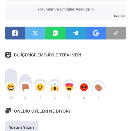
Yorumlar ve Emojiler Aşağıda
Reklam
BU İÇERİĞE EMOJİYLE TEPKİ VER!
37
21
7
6
5
4
3
ONEDİO ÜYELERİ NE DİYOR?
Yorum Yazın