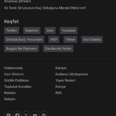
Andreas Şifreleri
IQ Testi: IQ'unuzun Kaç Olduğunu Merak Ettiniz mi?
Keşfet
Twitter
Deprem
Zam
Youtube
Günlük Burç Yorumları
A101
Tiktok
Son Dakika
Bugün Ne Pişirsem
Gezilecek Yerler
Hakkımızda
Kariyer
Geri Bildirim
Kullanıcı Sözleşmesi
Gizlilik Politikası
Yayın İlkeleri
Topluluk Kuralları
Künye
Reklam
RSS
İletişim