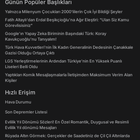
Günün Popüler Başlıkları
Yalnızca Milenyum Çocukları 2000'lilerin Çok İyi Bildiği Şeyler
Fatih Altaylı'dan Erdal Beşikçioğlu'na Ağır Eleştiri: "Ulan Siz Kamu
Görevlisisiniz"
Google'ın Yapay Zeka Biriminin Başındaki Türk: Koray
Kavukçuoğlu'nu Tanıyalım!
Türk Hava Kuvvetleri'nin İlk Kadın Generalinin Dedesinin Çanakkale
Gazisi Olduğu Ortaya Çıktı
LGS Yerleştirmelerinin Ardından Türkiye'nin En Yüksek Puanlı
Liseleri Belli Oldu
Yaptıkları Komik Mesajlaşmalarla İletişimden Maksimum Verim Alan
Kişiler
Hızlı Erişim
Hava Durumu
Son Depremler Listesi
Evlilik Yıl Dönümü Sözleri! En Özel Romantik, Duygusal ve Resimli
Evlilik Yıl dönümü Mesajları
Rüyada Altın Görmek: Gerçekler de Saadetiniz de Çil Çil Altınlarda