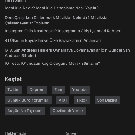
Hesaplanır?
İdeal Kilo Nedir? İdeal Kilo Hesaplama Nasıl Yapılır?
Ders Çalışırken Dinlenecek Müzikler Nelerdir? Müziksiz
Çalışamayanlar Toplanın!
Instagram Giriş Nasıl Yapılır? Instagram'a Giriş İşlemleri Rehberi
41 Ülkenin Bayrakları ve Ülke Bayraklarının Anlamları
GTA San Andreas Hileleri! Oynamaya Doyamayanlar İçin Güncel San
Andreas Şifreleri
IQ Testi: IQ'unuzun Kaç Olduğunu Merak Ettiniz mi?
Keşfet
Twitter
Deprem
Zam
Youtube
Günlük Burç Yorumları
A101
Tiktok
Son Dakika
Bugün Ne Pişirsem
Gezilecek Yerler
Hakkımızda
Kariyer