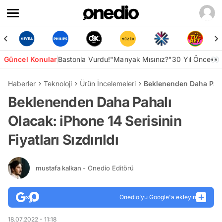
Güncel Konular
Bastonla Vurdu!
"Manyak Mısınız?"
30 Yıl Önce👀
Haberler
Teknoloji
Ürün İncelemeleri
Beklenenden Daha Pahalı
Beklenenden Daha Pahalı
Olacak: iPhone 14 Serisinin
Fiyatları Sızdırıldı
mustafa kalkan
- Onedio Editörü
Onedio’yu Google'a ekleyin
18.07.2022 - 11:18