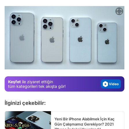
Video
Test
Gündem
Magazin
Keşfet
ile ziyaret ettiğin
Video
tüm kategorileri tek akışta gör!
Test
İlginizi çekebilir:
Yeni Bir iPhone Alabilmek İçin Kaç
Gün Çalışmamız Gerekiyor? 2021