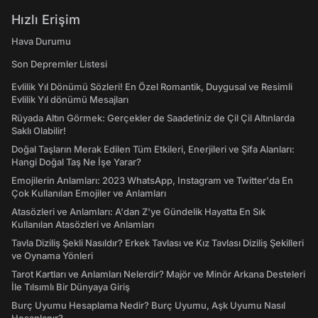
Hızlı Erişim
Hava Durumu
Son Depremler Listesi
Evlilik Yıl Dönümü Sözleri! En Özel Romantik, Duygusal ve Resimli
Evlilik Yıl dönümü Mesajları
Rüyada Altın Görmek: Gerçekler de Saadetiniz de Çil Çil Altınlarda
Saklı Olabilir!
Doğal Taşların Merak Edilen Tüm Etkileri, Enerjileri ve Şifa Alanları:
Hangi Doğal Taş Ne İşe Yarar?
Emojilerin Anlamları: 2023 WhatsApp, Instagram ve Twitter'da En
Çok Kullanılan Emojiler ve Anlamları
Atasözleri ve Anlamları: A'dan Z'ye Gündelik Hayatta En Sık
Kullanılan Atasözleri ve Anlamları
Tavla Diziliş Şekli Nasıldır? Erkek Tavlası ve Kız Tavlası Diziliş Şekilleri
ve Oynama Yönleri
Tarot Kartları ve Anlamları Nelerdir? Majör ve Minör Arkana Desteleri
İle Tılsımlı Bir Dünyaya Giriş
Burç Uyumu Hesaplama Nedir? Burç Uyumu, Aşk Uyumu Nasıl