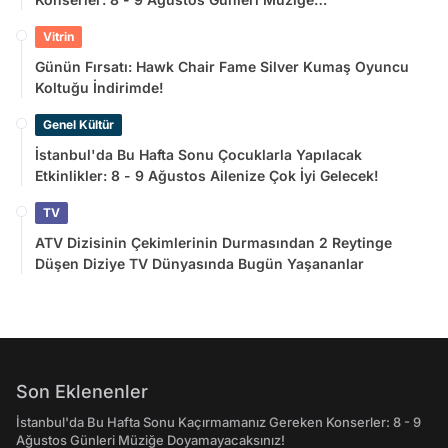
Doyamayacaksınız!
Vitrin
Günün Fırsatı: Hawk Chair Fame Silver Kumaş Oyuncu
Koltuğu İndirimde!
Genel Kültür
İstanbul'da Bu Hafta Sonu Çocuklarla Yapılacak
Etkinlikler: 8 - 9 Ağustos Ailenize Çok İyi Gelecek!
TV
ATV Dizisinin Çekimlerinin Durmasından 2 Reytinge
Düşen Diziye TV Dünyasında Bugün Yaşananlar
Son Eklenenler
İstanbul'da Bu Hafta Sonu Kaçırmamanız Gereken Konserler: 8 - 9
Ağustos Günleri Müziğe Doyamayacaksınız!