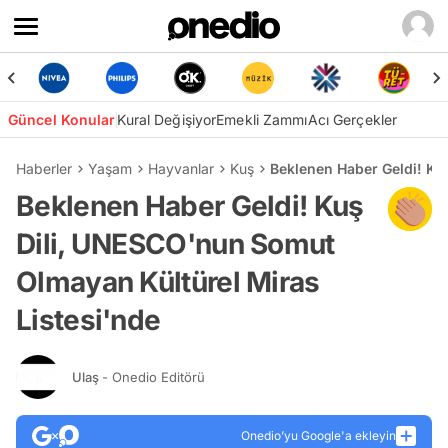
Güncel Konular
Kural Değişiyor
Emekli Zammı
Acı Gerçekler
Haberler
Yaşam
Hayvanlar
Kuş
Beklenen Haber Geldi! Ku
Beklenen Haber Geldi! Kuş
Dili, UNESCO'nun Somut
Olmayan Kültürel Miras
Listesi'nde
Ulaş
- Onedio Editörü
Onedio’yu Google'a ekleyin