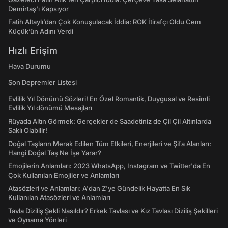
Demirtaş'ı Kapsıyor
Fatih Altaylı’dan Çok Konuşulacak İddia: ROK İtirafçı Oldu Cem
Küçük’ün Adını Verdi
Hızlı Erişim
Hava Durumu
Son Depremler Listesi
Evlilik Yıl Dönümü Sözleri! En Özel Romantik, Duygusal ve Resimli
Evlilik Yıl dönümü Mesajları
Rüyada Altın Görmek: Gerçekler de Saadetiniz de Çil Çil Altınlarda
Saklı Olabilir!
Doğal Taşların Merak Edilen Tüm Etkileri, Enerjileri ve Şifa Alanları:
Hangi Doğal Taş Ne İşe Yarar?
Emojilerin Anlamları: 2023 WhatsApp, Instagram ve Twitter'da En
Çok Kullanılan Emojiler ve Anlamları
Atasözleri ve Anlamları: A'dan Z'ye Gündelik Hayatta En Sık
Kullanılan Atasözleri ve Anlamları
Tavla Diziliş Şekli Nasıldır? Erkek Tavlası ve Kız Tavlası Diziliş Şekilleri
ve Oynama Yönleri