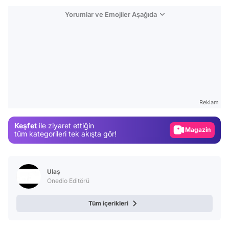
Yorumlar ve Emojiler Aşağıda
Video
Test
Gündem
Reklam
Magazin
Keşfet
ile ziyaret ettiğin
Video
tüm kategorileri tek akışta gör!
Test
Ulaş
Onedio Editörü
Tüm içerikleri