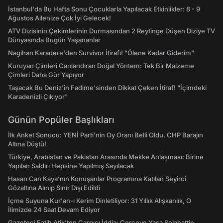
İstanbul'da Bu Hafta Sonu Çocuklarla Yapılacak Etkinlikler: 8 - 9
Ağustos Ailenize Çok İyi Gelecek!
ATV Dizisinin Çekimlerinin Durmasından 2 Reytinge Düşen Diziye TV
Dünyasında Bugün Yaşananlar
Nagihan Karadere'den Survivor İtirafı! "Ölene Kadar Giderim"
Kuruyan Çimleri Canlandıran Doğal Yöntem: Tek Bir Malzeme
Çimleri Daha Gür Yapıyor
Taşacak Bu Deniz'in Fadime'sinden Dikkat Çeken İtiraf! "İçimdeki
Karadenizli Çıkıyor"
Günün Popüler Başlıkları
İlk Anket Sonucu: YENİ Parti'nin Oy Oranı Belli Oldu, CHP Barajın
Altına Düştü!
Türkiye, Arabistan ve Pakistan Arasında Mekke Anlaşması: Birine
Yapılan Saldırı Hepsine Yapılmış Sayılacak
Hasan Can Kaya’nın Konuşanlar Programına Katılan Seyirci
Gözaltına Alınıp Sınır Dışı Edildi
İçme Suyuna Kur'an-ı Kerim Dinletiliyor: 31 Yıllık Alışkanlık, O
İlimizde 24 Saat Devam Ediyor
Gazeteci Fatih Atik'ten Çarpıcı İddia: Çerçeve Yasa Selahattin