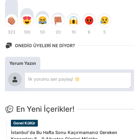
323
100
50
20
10
6
5
ONEDİO ÜYELERİ NE DİYOR?
Yorum Yazın
En Yeni İçerikler!
Genel Kültür
İstanbul'da Bu Hafta Sonu Kaçırmamanız Gereken
Konserler: 8 - 9 Ağustos Günleri Müziğe