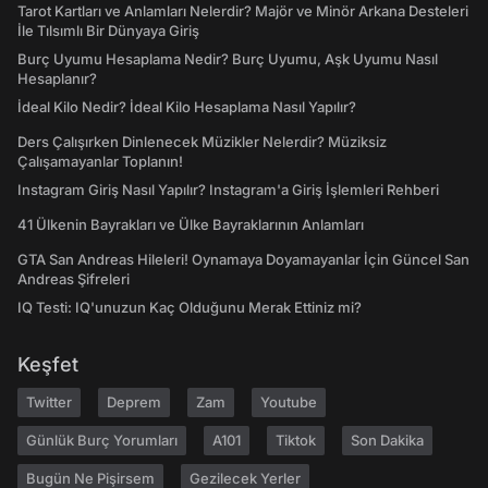
Tarot Kartları ve Anlamları Nelerdir? Majör ve Minör Arkana Desteleri
İle Tılsımlı Bir Dünyaya Giriş
Burç Uyumu Hesaplama Nedir? Burç Uyumu, Aşk Uyumu Nasıl
Hesaplanır?
İdeal Kilo Nedir? İdeal Kilo Hesaplama Nasıl Yapılır?
Ders Çalışırken Dinlenecek Müzikler Nelerdir? Müziksiz
Çalışamayanlar Toplanın!
Instagram Giriş Nasıl Yapılır? Instagram'a Giriş İşlemleri Rehberi
41 Ülkenin Bayrakları ve Ülke Bayraklarının Anlamları
GTA San Andreas Hileleri! Oynamaya Doyamayanlar İçin Güncel San
Andreas Şifreleri
IQ Testi: IQ'unuzun Kaç Olduğunu Merak Ettiniz mi?
Keşfet
Twitter
Deprem
Zam
Youtube
Günlük Burç Yorumları
A101
Tiktok
Son Dakika
Bugün Ne Pişirsem
Gezilecek Yerler