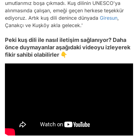
umutlarımız boşa çıkmadı. Kuş dilinin UNESCO'ya
alınmasında çalışan, emeği geçen herkese teşekkür
ediyoruz. Artık kuş dili denince dünyada
Giresun
,
Çanakçı ve Kuşköy akla gelecek.'
Peki kuş dili ile nasıl iletişim sağlanıyor? Daha
önce duymayanlar aşağıdaki videoyu izleyerek
fikir sahibi olabilirler 👇