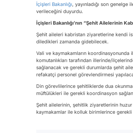
İçişleri Bakanlığı
, yayınladığı son genelge i
verileceğini duyurdu.
İçişleri Bakanlığı’nın “Şehit Ailelerinin Ka
Şehit aileleri kabristan ziyaretlerine kendi 
diledikleri zamanda gidebilecek.
Vali ve kaymakamların koordinasyonunda il
komutanlıkları tarafından illerinde/ilçelerind
sağlanacak ve gerekli durumlarda şehit ailele
refakatçi personel görevlendirmesi yapılac
Din görevlilerince şehitliklerde dua okunması
müftülükleri ile gerekli koordinasyon sağla
Şehit ailelerinin, şehitlik ziyaretlerinin huzu
kaymakamlar ile kolluk birimlerince gerekli