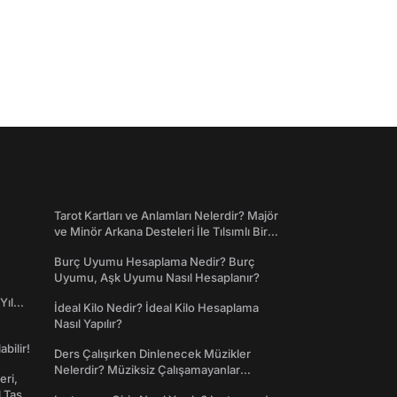
Tarot Kartları ve Anlamları Nelerdir? Majör
ve Minör Arkana Desteleri İle Tılsımlı Bir
Dünyaya Giriş
Burç Uyumu Hesaplama Nedir? Burç
Uyumu, Aşk Uyumu Nasıl Hesaplanır?
Yıl
İdeal Kilo Nedir? İdeal Kilo Hesaplama
Nasıl Yapılır?
abilir!
Ders Çalışırken Dinlenecek Müzikler
Nelerdir? Müziksiz Çalışamayanlar
eri,
Toplanın!
l Taş