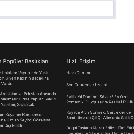
 Popüler Başlıkları
Hızlı Erişim
ş-Üsküdar Vapurunda Yaşlı
Hava Durumu
ort Giyen Kadının Bacağına
a Vurdu!
Son Depremler Listesi
 Arabistan ve Pakistan Arasında
Evlilik Yıl Dönümü Sözleri! En Özel
laşması: Birine Yapılan Saldırı
Romantik, Duygusal ve Resimli Evlilik 
Yapılmış Sayılacak
dönümü Mesajları
Rüyada Altın Görmek: Gerçekler de
an Kaya’nın Konuşanlar
Saadetiniz de Çil Çil Altınlarda Saklı Ol
na Katılan Seyirci Gözaltına
nır Dışı Edildi
Doğal Taşların Merak Edilen Tüm Etkil
Enerjileri ve Şifa Alanları: Hangi Doğa