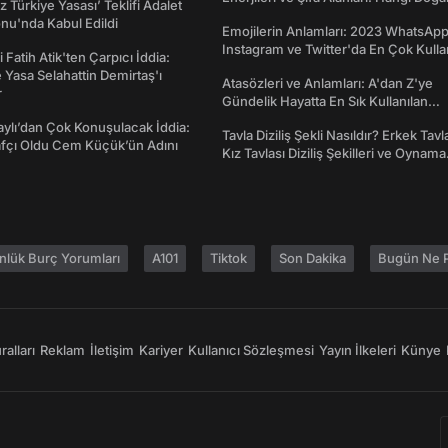
z Türkiye Yasası’ Teklifi Adalet
Ne İşe Yarar?
nu'nda Kabul Edildi
Emojilerin Anlamları: 2023 WhatsApp
Instagram ve Twitter'da En Çok Kulla
 Fatih Atik'ten Çarpıcı İddia:
Emojiler ve Anlamları
Yasa Selahattin Demirtaş'ı
Atasözleri ve Anlamları: A'dan Z'ye
r
Gündelik Hayatta En Sık Kullanılan
Atasözleri ve Anlamları
taylı’dan Çok Konuşulacak İddia:
Tavla Diziliş Şekli Nasıldır? Erkek Tavl
afçı Oldu Cem Küçük’ün Adını
Kız Tavlası Diziliş Şekilleri ve Oynama
Yönleri
nlük Burç Yorumları
A101
Tiktok
Son Dakika
Bugün Ne P
alları
Reklam
İletişim
Kariyer
Kullanıcı Sözleşmesi
Yayın İlkeleri
Künye