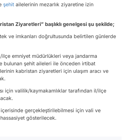
le
şehit
ailelerinin mezarlık ziyaretine izin
bristan Ziyaretleri” başlıklı genelgesi şu şekilde;
istek ve imkanları doğrultusunda belirtilen günlerde
/ilçe emniyet müdürlükleri veya jandarma
e bulunan şehit aileleri ile önceden irtibat
rinin kabristan ziyaretleri için ulaşım aracı ve
ak.
 için valilik/kaymakamlıklar tarafından il/ilçe
nacak.
r içerisinde gerçekleştirilebilmesi için vali ve
 hassasiyet gösterilecek.