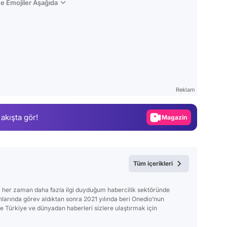
e Emojiler Aşağıda
Video
Test
Reklam
Gündem
 akışta gör!
Magazin
Video
Test
Tüm içerikleri
 her zaman daha fazla ilgi duyduğum habercilik sektöründe
anlarında görev aldıktan sonra 2021 yılında beri Onedio’nun
Türkiye ve dünyadan haberleri sizlere ulaştırmak için