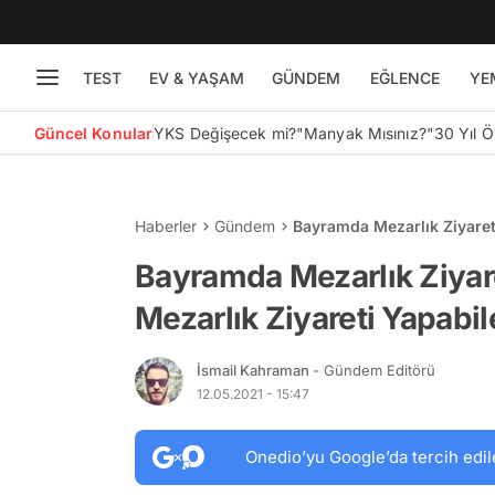
TEST
EV & YAŞAM
GÜNDEM
EĞLENCE
YE
Güncel Konular
YKS Değişecek mi?
"Manyak Mısınız?"
30 Yıl 
Haberler
Gündem
Bayramda Mezarlık Ziyaret
Bayramda Mezarlık Ziyare
Mezarlık Ziyareti Yapabi
İsmail Kahraman
- Gündem Editörü
12.05.2021 - 15:47
Onedio’yu Google’da tercih edil