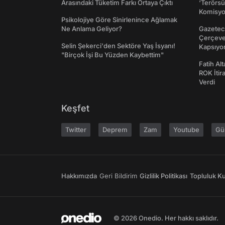
Arasındaki Tüketim Farkı Ortaya Çıktı
‘Terörsü
Komisyo
Psikolojiye Göre Sinirlenince Ağlamak
Ne Anlama Geliyor?
Gazeteci
Çerçeve 
Selin Şekerci'den Sektöre Yaş İsyanı!
Kapsıyo
"Birçok İşi Bu Yüzden Kaybettim"
Fatih Al
ROK İtir
Verdi
Keşfet
Twitter
Deprem
Zam
Youtube
Gü
Hakkımızda
Geri Bildirim
Gizlilik Politikası
Topluluk Kur
© 2026 Onedio. Her hakkı saklıdır.