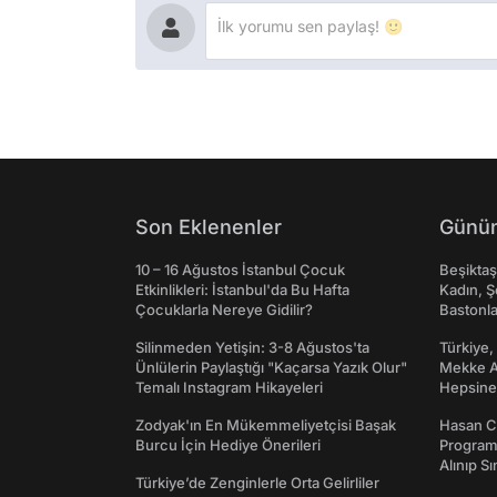
Son Eklenenler
Günün
10 – 16 Ağustos İstanbul Çocuk
Beşikta
Etkinlikleri: İstanbul'da Bu Hafta
Kadın, Ş
Çocuklarla Nereye Gidilir?
Bastonl
Silinmeden Yetişin: 3-8 Ağustos'ta
Türkiye,
Ünlülerin Paylaştığı "Kaçarsa Yazık Olur"
Mekke An
Temalı Instagram Hikayeleri
Hepsine 
Zodyak'ın En Mükemmeliyetçisi Başak
Hasan C
Burcu İçin Hediye Önerileri
Programı
Alınıp Sı
Türkiye’de Zenginlerle Orta Gelirliler