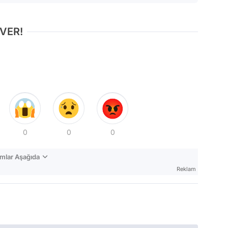
 VER!
0
0
0
mlar Aşağıda
Reklam